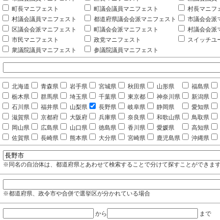
町長マニフェスト
町議会議員マニフェスト
村長マニフ
村議会議員マニフェスト
都道府県議会会派マニフェスト
市議会会派
区議会会派マニフェスト
町議会会派マニフェスト
村議会会派
市民マニフェスト
政党マニフェスト
スイッチユ
衆議院議員マニフェスト
参議院議員マニフェスト
北海道
青森県
岩手県
宮城県
秋田県
山形県
福島県
栃木県
群馬県
埼玉県
千葉県
東京都
神奈川県
新潟県
石川県
福井県
山梨県
長野県
岐阜県
静岡県
愛知県
滋賀県
京都府
大阪府
兵庫県
奈良県
和歌山県
鳥取県
岡山県
広島県
山口県
徳島県
香川県
愛媛県
高知県
佐賀県
長崎県
熊本県
大分県
宮崎県
鹿児島県
沖縄県
※同名の自治体は、都道府県とあわせて検索することで分けて探すことができま
※都道府県、政令市や合併で選挙区が分かれている場合
から
まで