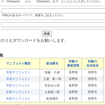
※「20xx/xx/xx」 から 「20xx/xx/xx」まで というように入力してください。
※関心のあるキーワード、政策をご記入ください。
覧のうえダウンロードをお願いします。
覧
対象の
対象の
マニフェスト種別
政治家名
都道府県
自治体名
市長マニフェスト
加藤 久雄
長野県
長野市
市長マニフェスト
土屋 龍一郎
長野県
長野市
市長マニフェスト
百合ゆり恵
長野県
長野市
市長マニフェスト
土屋龍一郎
長野県
長野市
市長マニフェスト
荻原健司
長野県
長野市