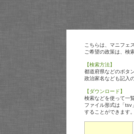
こちらは、マニフェ
ご希望の政策は、検
【検索方法】
都道府県などのボタ
政治家名なども記入
【ダウンロード】
検索などを使って一
ファイル形式は「tsv
することができます