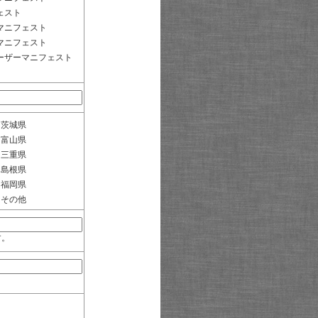
ェスト
マニフェスト
マニフェスト
ーザーマニフェスト
茨城県
富山県
三重県
島根県
福岡県
その他
す。