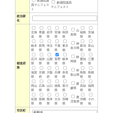
衆議院議
参議院議員
員マニフェス
マニフェスト
ト
政治家
名
山
北海
青森
岩手
宮城
秋田
福島
茨城
形県
道
県
県
県
県
県
県
神
栃木
群馬
埼玉
千葉
東京
新潟
富山
奈川県
県
県
県
県
都
県
県
静
石川
福井
山梨
長野
岐阜
愛知
三重
岡県
都道府
県
県
県
県
県
県
県
県
和
滋賀
京都
大阪
兵庫
奈良
鳥取
島根
歌山県
県
府
府
県
県
県
県
愛
岡山
広島
山口
徳島
香川
高知
福岡
媛県
県
県
県
県
県
県
県
鹿
佐賀
長崎
熊本
大分
宮崎
沖縄
その
児島県
県
県
県
県
県
県
他
市区町