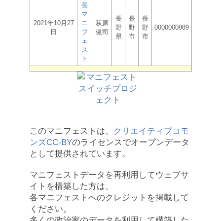
長
マ
長
長
長
2021年10月27
ニ
荻原
野
野
野
0000000989
日
フ
健司
県
市
市
ェ
ス
ト
このマニフェストは、
クリエイティブコモ
ンズCC-BY
のライセンスでオープンデータ
として提供されています。
マニフェストデータを再利用してウェブサ
イトを構築した方は、
各マニフェストへのクレジットを掲載して
ください。
多くの政治家のデータを利用して構築した