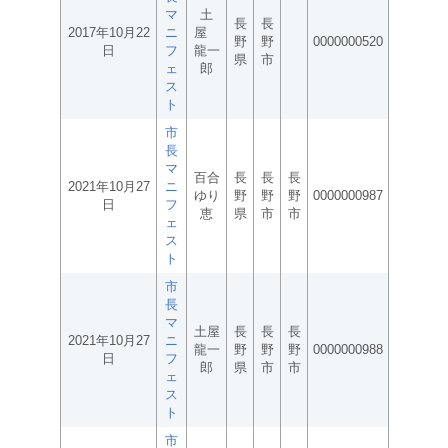
マ
土
長
長
2017年10月22
ニ
屋
野
野
0000000520
日
フ
龍一
県
市
ェ
郎
ス
ト
市
長
マ
百合
長
長
長
2021年10月27
ニ
ゆり
野
野
野
0000000987
日
フ
恵
県
市
市
ェ
ス
ト
市
長
マ
土屋
長
長
長
2021年10月27
ニ
龍一
野
野
野
0000000988
日
フ
郎
県
市
市
ェ
ス
ト
市