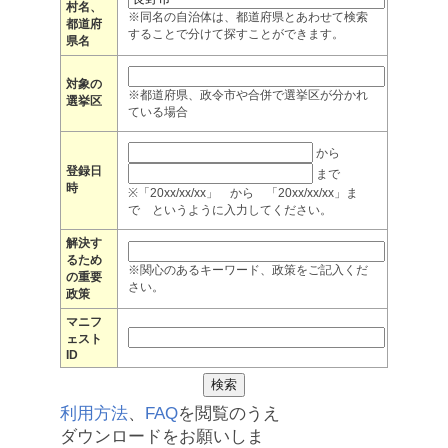
村名、
※同名の自治体は、都道府県とあわせて検索
都道府
することで分けて探すことができます。
県名
対象の
※都道府県、政令市や合併で選挙区が分かれ
選挙区
ている場合
から
登録日
まで
時
※「20xx/xx/xx」 から 「20xx/xx/xx」ま
で というように入力してください。
解決す
るため
※関心のあるキーワード、政策をご記入くだ
の重要
さい。
政策
マニフ
ェスト
ID
利用方法
、
FAQ
を閲覧のうえ
ダウンロードをお願いしま