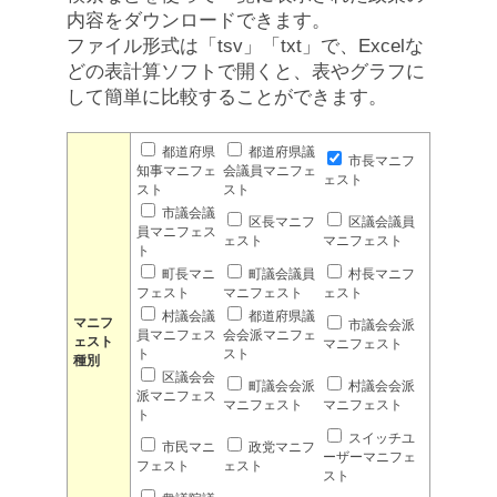
内容をダウンロードできます。
ファイル形式は「tsv」「txt」で、Excelな
どの表計算ソフトで開くと、表やグラフに
して簡単に比較することができます。
都道府県
都道府県議
市長マニフ
知事マニフェ
会議員マニフェ
ェスト
スト
スト
市議会議
区長マニフ
区議会議員
員マニフェス
ェスト
マニフェスト
ト
町長マニ
町議会議員
村長マニフ
フェスト
マニフェスト
ェスト
村議会議
都道府県議
マニフ
市議会会派
員マニフェス
会会派マニフェ
ェスト
マニフェスト
ト
スト
種別
区議会会
町議会会派
村議会会派
派マニフェス
マニフェスト
マニフェスト
ト
スイッチユ
市民マニ
政党マニフ
ーザーマニフェ
フェスト
ェスト
スト