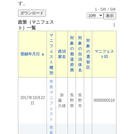
す。
1
-
5
件 /
5
件
政策（マニフェス
1
ト）一覧
マ
対
対
ニ
対
象
象
フ
象
の
の
ェ
政治
の
マニフェス
登録年月日 ▲
都
自
ス
家名
選
トID
道
治
ト
挙
府
体
種
区
県
名
別
市
長
マ
加
長
長
2017年10月22
ニ
藤
野
野
0000000519
日
フ
久雄
県
市
ェ
ス
ト
市
長