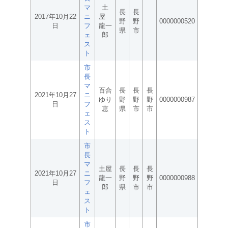
マ
土
長
長
2017年10月22
ニ
屋
野
野
0000000520
日
フ
龍一
県
市
ェ
郎
ス
ト
市
長
マ
百合
長
長
長
2021年10月27
ニ
ゆり
野
野
野
0000000987
日
フ
恵
県
市
市
ェ
ス
ト
市
長
マ
土屋
長
長
長
2021年10月27
ニ
龍一
野
野
野
0000000988
日
フ
郎
県
市
市
ェ
ス
ト
市