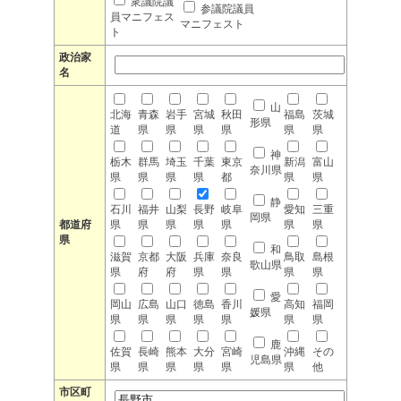
衆議院議
参議院議員
員マニフェス
マニフェスト
ト
政治家
名
山
北海
青森
岩手
宮城
秋田
福島
茨城
形県
道
県
県
県
県
県
県
神
栃木
群馬
埼玉
千葉
東京
新潟
富山
奈川県
県
県
県
県
都
県
県
静
石川
福井
山梨
長野
岐阜
愛知
三重
岡県
都道府
県
県
県
県
県
県
県
県
和
滋賀
京都
大阪
兵庫
奈良
鳥取
島根
歌山県
県
府
府
県
県
県
県
愛
岡山
広島
山口
徳島
香川
高知
福岡
媛県
県
県
県
県
県
県
県
鹿
佐賀
長崎
熊本
大分
宮崎
沖縄
その
児島県
県
県
県
県
県
県
他
市区町