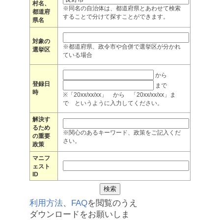
村名、
※同名の自治体は、都道府県とあわせて検索
都道府
することで分けて探すことができます。
県名
対象の
※都道府県、政令市や合併で選挙区が分かれ
選挙区
ている場合
から
登録日
まで
時
※「20xx/xx/xx」 から 「20xx/xx/xx」ま
で というように入力してください。
解決す
るため
※関心のあるキーワード、政策をご記入くだ
の重要
さい。
政策
マニフ
ェスト
ID
利用方法
、
FAQ
を閲覧のうえ
ダウンロードをお願いしま