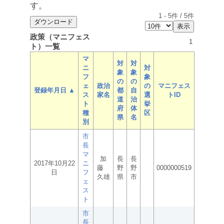
す。
1
-
5
件 /
5
件
政策（マニフェス
1
ト）一覧
マ
対
対
ニ
対
象
象
フ
象
の
の
ェ
政治
の
マニフェス
登録年月日 ▲
都
自
ス
家名
選
トID
道
治
ト
挙
府
体
種
区
県
名
別
市
長
マ
加
長
長
2017年10月22
ニ
藤
野
野
0000000519
日
フ
久雄
県
市
ェ
ス
ト
市
長