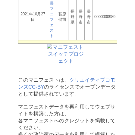
長
マ
長
長
長
2021年10月27
ニ
荻原
野
野
野
0000000989
日
フ
健司
県
市
市
ェ
ス
ト
このマニフェストは、
クリエイティブコモ
ンズCC-BY
のライセンスでオープンデータ
として提供されています。
マニフェストデータを再利用してウェブサ
イトを構築した方は、
各マニフェストへのクレジットを掲載して
ください。
多くの政治家のデータを利用して構築した