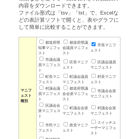
内容をダウンロードできます。
ファイル形式は「tsv」「txt」で、Excelな
どの表計算ソフトで開くと、表やグラフに
して簡単に比較することができます。
都道府県
都道府県議
市長マニフ
知事マニフェ
会議員マニフェ
ェスト
スト
スト
市議会議
区長マニフ
区議会議員
員マニフェス
ェスト
マニフェスト
ト
町長マニ
町議会議員
村長マニフ
フェスト
マニフェスト
ェスト
村議会議
都道府県議
マニフ
市議会会派
員マニフェス
会会派マニフェ
ェスト
マニフェスト
ト
スト
種別
区議会会
町議会会派
村議会会派
派マニフェス
マニフェスト
マニフェスト
ト
スイッチユ
市民マニ
政党マニフ
ーザーマニフェ
フェスト
ェスト
スト