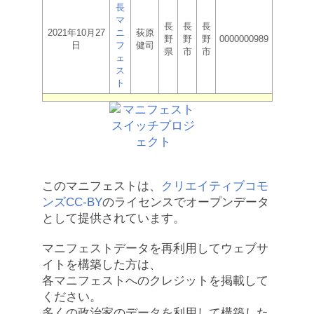
長
マ
長
長
長
2021年10月27
ニ
荻原
野
野
野
0000000989
日
フ
健司
県
市
市
ェ
ス
ト
このマニフェストは、
クリエイティブコモ
ンズCC-BY
のライセンスでオープンデータ
として提供されています。
マニフェストデータを再利用してウェブサ
イトを構築した方は、
各マニフェストへのクレジットを掲載して
ください。
多くの政治家のデータを利用して構築した