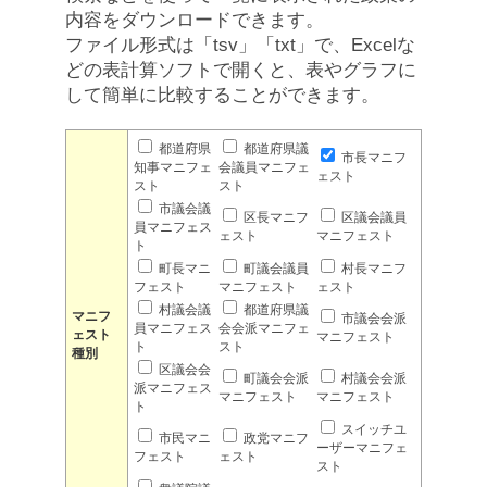
内容をダウンロードできます。
ファイル形式は「tsv」「txt」で、Excelな
どの表計算ソフトで開くと、表やグラフに
して簡単に比較することができます。
都道府県
都道府県議
市長マニフ
知事マニフェ
会議員マニフェ
ェスト
スト
スト
市議会議
区長マニフ
区議会議員
員マニフェス
ェスト
マニフェスト
ト
町長マニ
町議会議員
村長マニフ
フェスト
マニフェスト
ェスト
村議会議
都道府県議
マニフ
市議会会派
員マニフェス
会会派マニフェ
ェスト
マニフェスト
ト
スト
種別
区議会会
町議会会派
村議会会派
派マニフェス
マニフェスト
マニフェスト
ト
スイッチユ
市民マニ
政党マニフ
ーザーマニフェ
フェスト
ェスト
スト