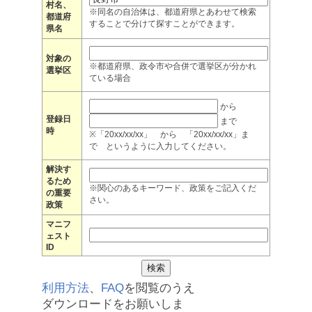
村名、
※同名の自治体は、都道府県とあわせて検索
都道府
することで分けて探すことができます。
県名
対象の
※都道府県、政令市や合併で選挙区が分かれ
選挙区
ている場合
から
登録日
まで
時
※「20xx/xx/xx」 から 「20xx/xx/xx」ま
で というように入力してください。
解決す
るため
※関心のあるキーワード、政策をご記入くだ
の重要
さい。
政策
マニフ
ェスト
ID
利用方法
、
FAQ
を閲覧のうえ
ダウンロードをお願いしま