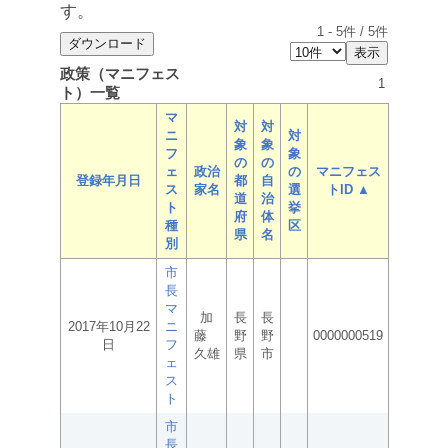
す。
1
-
5
件 /
5
件
政策（マニフェス
1
ト）一覧
マ
対
対
ニ
対
象
象
フ
象
の
の
ェ
政治
の
マニフェス
登録年月日
都
自
ス
家名
選
トID ▲
道
治
ト
挙
府
体
種
区
県
名
別
市
長
マ
加
長
長
2017年10月22
ニ
藤
野
野
0000000519
日
フ
久雄
県
市
ェ
ス
ト
市
長