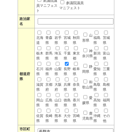
衆議院議
参議院議員
員マニフェス
マニフェスト
ト
政治家
名
山
北海
青森
岩手
宮城
秋田
福島
茨城
形県
道
県
県
県
県
県
県
神
栃木
群馬
埼玉
千葉
東京
新潟
富山
奈川県
県
県
県
県
都
県
県
静
石川
福井
山梨
長野
岐阜
愛知
三重
岡県
都道府
県
県
県
県
県
県
県
県
和
滋賀
京都
大阪
兵庫
奈良
鳥取
島根
歌山県
県
府
府
県
県
県
県
愛
岡山
広島
山口
徳島
香川
高知
福岡
媛県
県
県
県
県
県
県
県
鹿
佐賀
長崎
熊本
大分
宮崎
沖縄
その
児島県
県
県
県
県
県
県
他
市区町