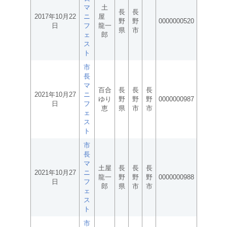
マ
土
長
長
2017年10月22
ニ
屋
野
野
0000000520
日
フ
龍一
県
市
ェ
郎
ス
ト
市
長
マ
百合
長
長
長
2021年10月27
ニ
ゆり
野
野
野
0000000987
日
フ
恵
県
市
市
ェ
ス
ト
市
長
マ
土屋
長
長
長
2021年10月27
ニ
龍一
野
野
野
0000000988
日
フ
郎
県
市
市
ェ
ス
ト
市