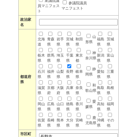
衆議院議
参議院議員
員マニフェス
マニフェスト
ト
政治家
名
山
北海
青森
岩手
宮城
秋田
福島
茨城
形県
道
県
県
県
県
県
県
神
栃木
群馬
埼玉
千葉
東京
新潟
富山
奈川県
県
県
県
県
都
県
県
静
石川
福井
山梨
長野
岐阜
愛知
三重
岡県
都道府
県
県
県
県
県
県
県
県
和
滋賀
京都
大阪
兵庫
奈良
鳥取
島根
歌山県
県
府
府
県
県
県
県
愛
岡山
広島
山口
徳島
香川
高知
福岡
媛県
県
県
県
県
県
県
県
鹿
佐賀
長崎
熊本
大分
宮崎
沖縄
その
児島県
県
県
県
県
県
県
他
市区町