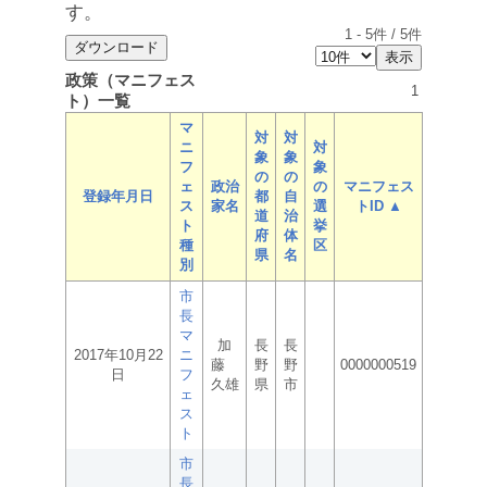
す。
1
-
5
件 /
5
件
政策（マニフェス
1
ト）一覧
マ
対
対
ニ
対
象
象
フ
象
の
の
ェ
政治
の
マニフェス
登録年月日
都
自
ス
家名
選
トID ▲
道
治
ト
挙
府
体
種
区
県
名
別
市
長
マ
加
長
長
2017年10月22
ニ
藤
野
野
0000000519
日
フ
久雄
県
市
ェ
ス
ト
市
長