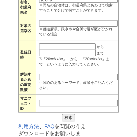
村名、
※同名の自治体は、都道府県とあわせて検索
都道府
することで分けて探すことができます。
県名
対象の
※都道府県、政令市や合併で選挙区が分かれ
選挙区
ている場合
から
登録日
まで
時
※「20xx/xx/xx」 から 「20xx/xx/xx」ま
で というように入力してください。
解決す
るため
※関心のあるキーワード、政策をご記入くだ
の重要
さい。
政策
マニフ
ェスト
ID
利用方法
、
FAQ
を閲覧のうえ
ダウンロードをお願いしま