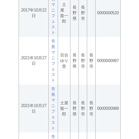
マ
土
長
長
2017年10月22
ニ
屋
野
野
0000000520
日
フ
龍一
県
市
ェ
郎
ス
ト
市
長
マ
百合
長
長
長
2021年10月27
ニ
ゆり
野
野
野
0000000987
日
フ
恵
県
市
市
ェ
ス
ト
市
長
マ
土屋
長
長
長
2021年10月27
ニ
龍一
野
野
野
0000000988
日
フ
郎
県
市
市
ェ
ス
ト
市