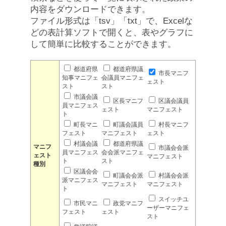
内容をダウンロードできます。
ファイル形式は「tsv」「txt」で、Excelな
どの表計算ソフトで開くと、表やグラフに
して簡単に比較することができます。
都道府県
都道府県議
市長マニフ
知事マニフェ
会議員マニフェ
ェスト
スト
スト
市議会議
区長マニフ
区議会議員
員マニフェス
ェスト
マニフェスト
ト
町長マニ
町議会議員
村長マニフ
フェスト
マニフェスト
ェスト
村議会議
都道府県議
マニフ
市議会会派
員マニフェス
会会派マニフェ
ェスト
マニフェスト
ト
スト
種別
区議会会
町議会会派
村議会会派
派マニフェス
マニフェスト
マニフェスト
ト
スイッチユ
市民マニ
政党マニフ
ーザーマニフェ
フェスト
ェスト
スト