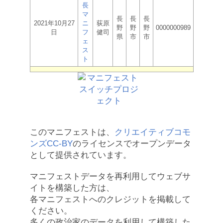
長
マ
長
長
長
2021年10月27
ニ
荻原
野
野
野
0000000989
日
フ
健司
県
市
市
ェ
ス
ト
このマニフェストは、
クリエイティブコモ
ンズCC-BY
のライセンスでオープンデータ
として提供されています。
マニフェストデータを再利用してウェブサ
イトを構築した方は、
各マニフェストへのクレジットを掲載して
ください。
多くの政治家のデータを利用して構築した