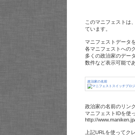
このマニフェストは
ています。
マニフェストデータ
各マニフェストへの
多くの政治家のデー
数件など表示可能で
政治家の名前
政治家の名前のリンク
マニフェストIDを使
http://www.maniken.j
上記URLを使ってク