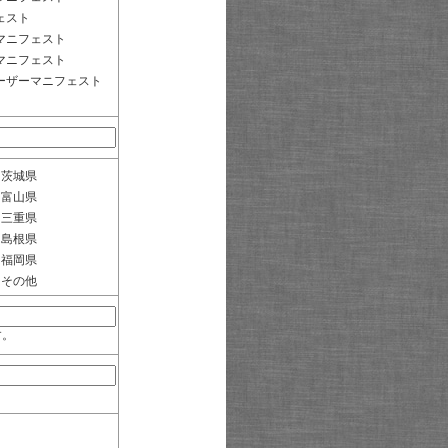
ェスト
マニフェスト
マニフェスト
ーザーマニフェスト
茨城県
富山県
三重県
島根県
福岡県
その他
す。