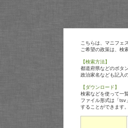
こちらは、マニフェ
ご希望の政策は、検
【検索方法】
都道府県などのボタ
政治家名なども記入
【ダウンロード】
検索などを使って一
ファイル形式は「tsv
することができます