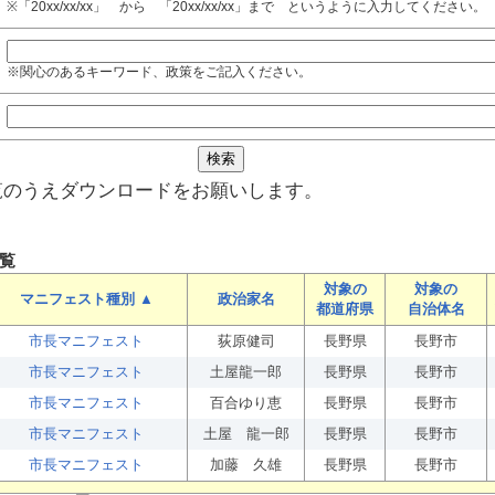
※「20xx/xx/xx」 から 「20xx/xx/xx」まで というように入力してください。
※関心のあるキーワード、政策をご記入ください。
覧のうえダウンロードをお願いします。
覧
対象の
対象の
マニフェスト種別 ▲
政治家名
都道府県
自治体名
市長マニフェスト
荻原健司
長野県
長野市
市長マニフェスト
土屋龍一郎
長野県
長野市
市長マニフェスト
百合ゆり恵
長野県
長野市
市長マニフェスト
土屋 龍一郎
長野県
長野市
市長マニフェスト
加藤 久雄
長野県
長野市