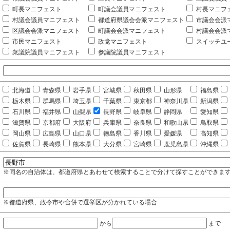
町長マニフェスト
町議会議員マニフェスト
村長マニフ
村議会議員マニフェスト
都道府県議会会派マニフェスト
市議会会派
区議会会派マニフェスト
町議会会派マニフェスト
村議会会派
市民マニフェスト
政党マニフェスト
スイッチユ
衆議院議員マニフェスト
参議院議員マニフェスト
北海道
青森県
岩手県
宮城県
秋田県
山形県
福島県
栃木県
群馬県
埼玉県
千葉県
東京都
神奈川県
新潟県
石川県
福井県
山梨県
長野県
岐阜県
静岡県
愛知県
滋賀県
京都府
大阪府
兵庫県
奈良県
和歌山県
鳥取県
岡山県
広島県
山口県
徳島県
香川県
愛媛県
高知県
佐賀県
長崎県
熊本県
大分県
宮崎県
鹿児島県
沖縄県
※同名の自治体は、都道府県とあわせて検索することで分けて探すことができま
※都道府県、政令市や合併で選挙区が分かれている場合
から
まで