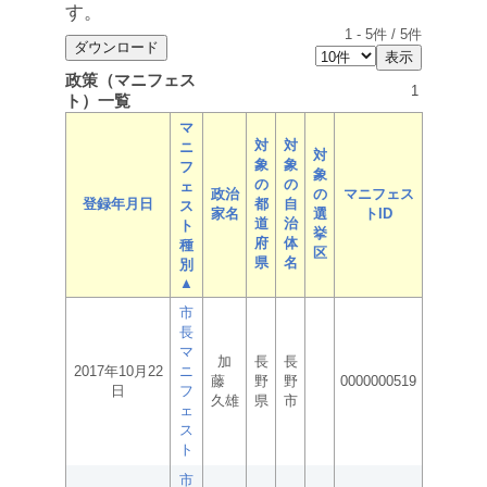
す。
1
-
5
件 /
5
件
政策（マニフェス
1
ト）一覧
マ
対
対
ニ
対
象
象
フ
象
の
の
ェ
政治
の
マニフェス
登録年月日
都
自
ス
家名
選
トID
道
治
ト
挙
府
体
種
区
県
名
別
▲
市
長
マ
加
長
長
2017年10月22
ニ
藤
野
野
0000000519
日
フ
久雄
県
市
ェ
ス
ト
市