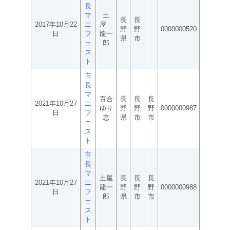
長
マ
土
長
長
2017年10月22
ニ
屋
野
野
0000000520
日
フ
龍一
県
市
ェ
郎
ス
ト
市
長
マ
百合
長
長
長
2021年10月27
ニ
ゆり
野
野
野
0000000987
日
フ
恵
県
市
市
ェ
ス
ト
市
長
マ
土屋
長
長
長
2021年10月27
ニ
龍一
野
野
野
0000000988
日
フ
郎
県
市
市
ェ
ス
ト