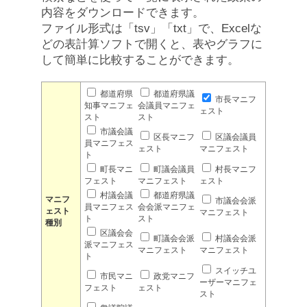
内容をダウンロードできます。
ファイル形式は「tsv」「txt」で、Excelな
どの表計算ソフトで開くと、表やグラフに
して簡単に比較することができます。
都道府県
都道府県議
市長マニフ
知事マニフェ
会議員マニフェ
ェスト
スト
スト
市議会議
区長マニフ
区議会議員
員マニフェス
ェスト
マニフェスト
ト
町長マニ
町議会議員
村長マニフ
フェスト
マニフェスト
ェスト
村議会議
都道府県議
マニフ
市議会会派
員マニフェス
会会派マニフェ
ェスト
マニフェスト
ト
スト
種別
区議会会
町議会会派
村議会会派
派マニフェス
マニフェスト
マニフェスト
ト
スイッチユ
市民マニ
政党マニフ
ーザーマニフェ
フェスト
ェスト
スト