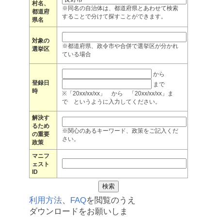
村名、
※同名の自治体は、都道府県とあわせて検索
都道府
することで分けて探すことができます。
県名
対象の
※都道府県、政令市や合併で選挙区が分かれ
選挙区
ている場合
から
登録日
まで
時
※「20xx/xx/xx」 から 「20xx/xx/xx」ま
で というように入力してください。
解決す
るため
※関心のあるキーワード、政策をご記入くだ
の重要
さい。
政策
マニフ
ェスト
ID
利用方法
、
FAQ
を閲覧のうえ
ダウンロードをお願いしま