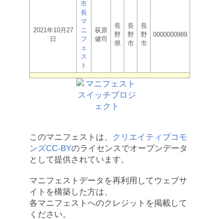
市
長
マ
長
長
長
2021年10月27
ニ
荻原
野
野
野
0000000989
日
フ
健司
県
市
市
ェ
ス
ト
このマニフェストは、
クリエイティブコモ
ンズCC-BY
のライセンスでオープンデータ
として提供されています。
マニフェストデータを再利用してウェブサ
イトを構築した方は、
各マニフェストへのクレジットを掲載して
ください。