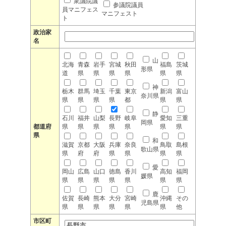
衆議院議
参議院議員
員マニフェス
マニフェスト
ト
政治家
名
山
北海
青森
岩手
宮城
秋田
福島
茨城
形県
道
県
県
県
県
県
県
神
栃木
群馬
埼玉
千葉
東京
新潟
富山
奈川県
県
県
県
県
都
県
県
静
石川
福井
山梨
長野
岐阜
愛知
三重
岡県
都道府
県
県
県
県
県
県
県
県
和
滋賀
京都
大阪
兵庫
奈良
鳥取
島根
歌山県
県
府
府
県
県
県
県
愛
岡山
広島
山口
徳島
香川
高知
福岡
媛県
県
県
県
県
県
県
県
鹿
佐賀
長崎
熊本
大分
宮崎
沖縄
その
児島県
県
県
県
県
県
県
他
市区町