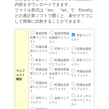
内容をダウンロードできます。
ファイル形式は「tsv」「txt」で、Excelな
どの表計算ソフトで開くと、表やグラフに
して簡単に比較することができます。
都道府県
都道府県議
市長マニフ
知事マニフェ
会議員マニフェ
ェスト
スト
スト
市議会議
区長マニフ
区議会議員
員マニフェス
ェスト
マニフェスト
ト
町長マニ
町議会議員
村長マニフ
フェスト
マニフェスト
ェスト
村議会議
都道府県議
マニフ
市議会会派
員マニフェス
会会派マニフェ
ェスト
マニフェスト
ト
スト
種別
区議会会
町議会会派
村議会会派
派マニフェス
マニフェスト
マニフェスト
ト
スイッチユ
市民マニ
政党マニフ
ーザーマニフェ
フェスト
ェスト
スト