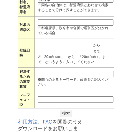
村名、
※同名の自治体は、都道府県とあわせて検索
都道府
することで分けて探すことができます。
県名
対象の
※都道府県、政令市や合併で選挙区が分かれ
選挙区
ている場合
から
登録日
まで
時
※「20xx/xx/xx」 から 「20xx/xx/xx」ま
で というように入力してください。
解決す
るため
※関心のあるキーワード、政策をご記入くだ
の重要
さい。
政策
マニフ
ェスト
ID
利用方法
、
FAQ
を閲覧のうえ
ダウンロードをお願いしま