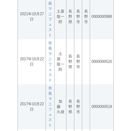
長
マ
土屋
長
長
長
2021年10月27
ニ
龍一
野
野
野
0000000988
日
フ
郎
県
市
市
ェ
ス
ト
市
長
マ
土
長
長
2017年10月22
ニ
屋
野
野
0000000520
日
フ
龍一
県
市
ェ
郎
ス
ト
市
長
マ
加
長
長
2017年10月22
ニ
藤
野
野
0000000519
日
フ
久雄
県
市
ェ
ス
ト