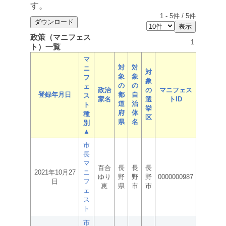
す。
1
-
5
件 /
5
件
政策（マニフェス
1
ト）一覧
マ
対
対
ニ
対
象
象
フ
象
の
の
ェ
政治
の
マニフェス
登録年月日
都
自
ス
家名
選
トID
道
治
ト
挙
府
体
種
区
県
名
別
▲
市
長
マ
百合
長
長
長
2021年10月27
ニ
ゆり
野
野
野
0000000987
日
フ
恵
県
市
市
ェ
ス
ト
市