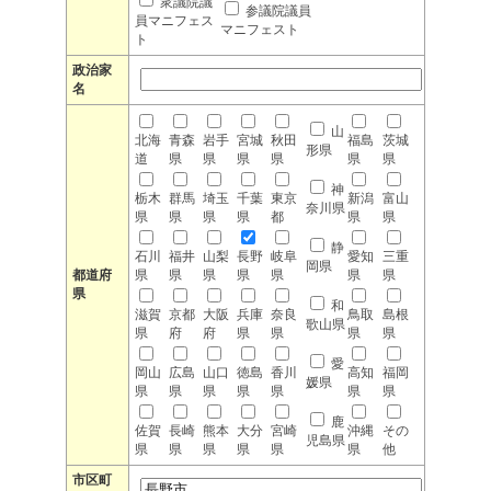
衆議院議
参議院議員
員マニフェス
マニフェスト
ト
政治家
名
山
北海
青森
岩手
宮城
秋田
福島
茨城
形県
道
県
県
県
県
県
県
神
栃木
群馬
埼玉
千葉
東京
新潟
富山
奈川県
県
県
県
県
都
県
県
静
石川
福井
山梨
長野
岐阜
愛知
三重
岡県
都道府
県
県
県
県
県
県
県
県
和
滋賀
京都
大阪
兵庫
奈良
鳥取
島根
歌山県
県
府
府
県
県
県
県
愛
岡山
広島
山口
徳島
香川
高知
福岡
媛県
県
県
県
県
県
県
県
鹿
佐賀
長崎
熊本
大分
宮崎
沖縄
その
児島県
県
県
県
県
県
県
他
市区町