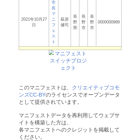
市
長
マ
長
長
長
2021年10月27
ニ
荻原
野
野
野
0000000989
日
フ
健司
県
市
市
ェ
ス
ト
このマニフェストは、
クリエイティブコモ
ンズCC-BY
のライセンスでオープンデータ
として提供されています。
マニフェストデータを再利用してウェブサ
イトを構築した方は、
各マニフェストへのクレジットを掲載して
ください。