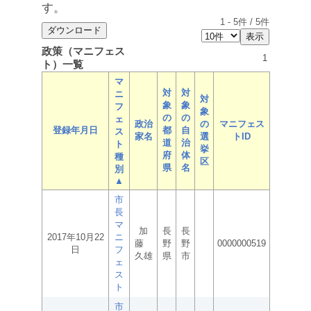
す。
1
-
5
件 /
5
件
政策（マニフェス
1
ト）一覧
マ
対
対
ニ
対
象
象
フ
象
の
の
ェ
政治
の
マニフェス
登録年月日
都
自
ス
家名
選
トID
道
治
ト
挙
府
体
種
区
県
名
別
▲
市
長
マ
加
長
長
2017年10月22
ニ
藤
野
野
0000000519
日
フ
久雄
県
市
ェ
ス
ト
市