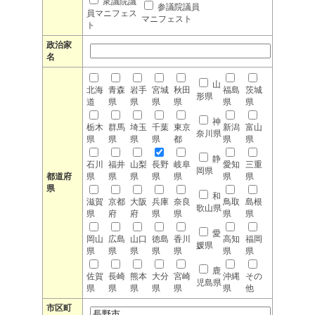
衆議院議
参議院議員
員マニフェス
マニフェスト
ト
政治家
名
山
北海
青森
岩手
宮城
秋田
福島
茨城
形県
道
県
県
県
県
県
県
神
栃木
群馬
埼玉
千葉
東京
新潟
富山
奈川県
県
県
県
県
都
県
県
静
石川
福井
山梨
長野
岐阜
愛知
三重
岡県
都道府
県
県
県
県
県
県
県
県
和
滋賀
京都
大阪
兵庫
奈良
鳥取
島根
歌山県
県
府
府
県
県
県
県
愛
岡山
広島
山口
徳島
香川
高知
福岡
媛県
県
県
県
県
県
県
県
鹿
佐賀
長崎
熊本
大分
宮崎
沖縄
その
児島県
県
県
県
県
県
県
他
市区町