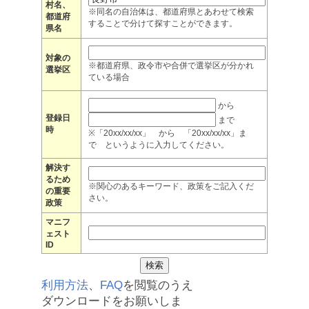
村名、
※同名の自治体は、都道府県とあわせて検索
都道府
することで分けて探すことができます。
県名
対象の
※都道府県、政令市や合併で選挙区が分かれ
選挙区
ている場合
から
登録日
まで
時
※「20xx/xx/xx」 から 「20xx/xx/xx」ま
で というように入力してください。
解決す
るため
※関心のあるキーワード、政策をご記入くだ
の重要
さい。
政策
マニフ
ェスト
ID
利用方法
、
FAQ
を閲覧のうえ
ダウンロードをお願いしま