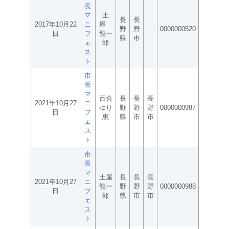
長
マ
土
長
長
2017年10月22
ニ
屋
野
野
0000000520
日
フ
龍一
県
市
ェ
郎
ス
ト
市
長
マ
百合
長
長
長
2021年10月27
ニ
ゆり
野
野
野
0000000987
日
フ
恵
県
市
市
ェ
ス
ト
市
長
マ
土屋
長
長
長
2021年10月27
ニ
龍一
野
野
野
0000000988
日
フ
郎
県
市
市
ェ
ス
ト