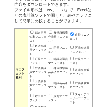
内容をダウンロードできます。
ファイル形式は「tsv」「txt」で、Excelな
どの表計算ソフトで開くと、表やグラフに
して簡単に比較することができます。
都道府県
都道府県議
市長マニフ
知事マニフェ
会議員マニフェ
ェスト
スト
スト
市議会議
区長マニフ
区議会議員
員マニフェス
ェスト
マニフェスト
ト
町長マニ
町議会議員
村長マニフ
フェスト
マニフェスト
ェスト
村議会議
都道府県議
マニフ
市議会会派
員マニフェス
会会派マニフェ
ェスト
マニフェスト
ト
スト
種別
区議会会
町議会会派
村議会会派
派マニフェス
マニフェスト
マニフェスト
ト
スイッチユ
市民マニ
政党マニフ
ーザーマニフェ
フェスト
ェスト
スト