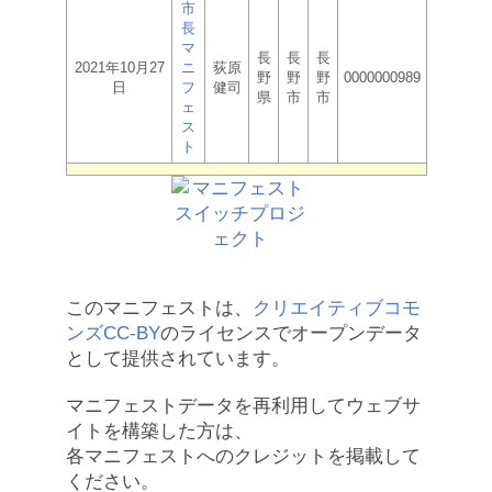
市
長
マ
長
長
長
2021年10月27
ニ
荻原
野
野
野
0000000989
日
フ
健司
県
市
市
ェ
ス
ト
このマニフェストは、
クリエイティブコモ
ンズCC-BY
のライセンスでオープンデータ
として提供されています。
マニフェストデータを再利用してウェブサ
イトを構築した方は、
各マニフェストへのクレジットを掲載して
ください。