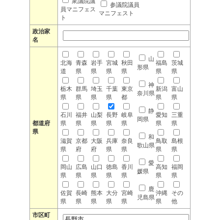
衆議院議
参議院議員
員マニフェス
マニフェスト
ト
政治家
名
山
北海
青森
岩手
宮城
秋田
福島
茨城
形県
道
県
県
県
県
県
県
神
栃木
群馬
埼玉
千葉
東京
新潟
富山
奈川県
県
県
県
県
都
県
県
静
石川
福井
山梨
長野
岐阜
愛知
三重
岡県
都道府
県
県
県
県
県
県
県
県
和
滋賀
京都
大阪
兵庫
奈良
鳥取
島根
歌山県
県
府
府
県
県
県
県
愛
岡山
広島
山口
徳島
香川
高知
福岡
媛県
県
県
県
県
県
県
県
鹿
佐賀
長崎
熊本
大分
宮崎
沖縄
その
児島県
県
県
県
県
県
県
他
市区町