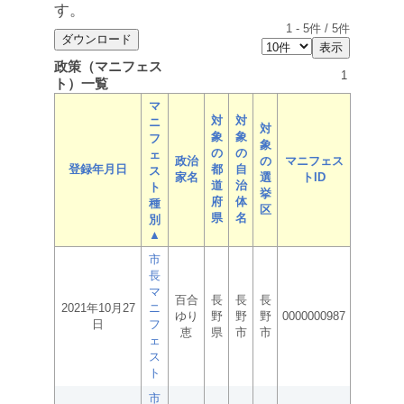
す。
1
-
5
件 /
5
件
政策（マニフェス
1
ト）一覧
マ
対
対
ニ
対
象
象
フ
象
の
の
ェ
政治
の
マニフェス
登録年月日
都
自
ス
家名
選
トID
道
治
ト
挙
府
体
種
区
県
名
別
▲
市
長
マ
百合
長
長
長
2021年10月27
ニ
ゆり
野
野
野
0000000987
日
フ
恵
県
市
市
ェ
ス
ト
市