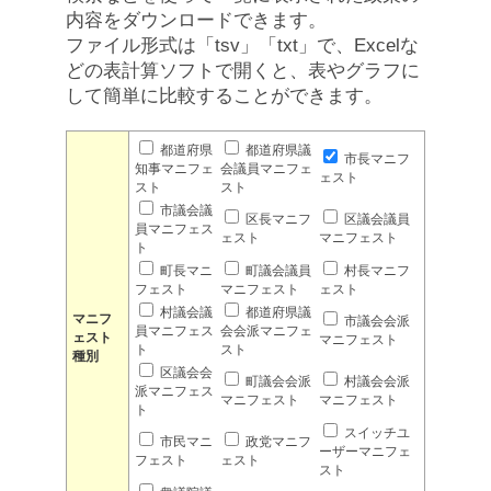
内容をダウンロードできます。
ファイル形式は「tsv」「txt」で、Excelな
どの表計算ソフトで開くと、表やグラフに
して簡単に比較することができます。
都道府県
都道府県議
市長マニフ
知事マニフェ
会議員マニフェ
ェスト
スト
スト
市議会議
区長マニフ
区議会議員
員マニフェス
ェスト
マニフェスト
ト
町長マニ
町議会議員
村長マニフ
フェスト
マニフェスト
ェスト
村議会議
都道府県議
マニフ
市議会会派
員マニフェス
会会派マニフェ
ェスト
マニフェスト
ト
スト
種別
区議会会
町議会会派
村議会会派
派マニフェス
マニフェスト
マニフェスト
ト
スイッチユ
市民マニ
政党マニフ
ーザーマニフェ
フェスト
ェスト
スト