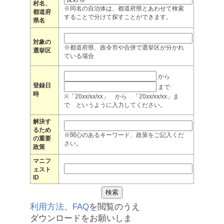
村名、
※同名の自治体は、都道府県とあわせて検索
都道府
することで分けて探すことができます。
県名
対象の
※都道府県、政令市や合併で選挙区が分かれ
選挙区
ている場合
から
登録日
まで
時
※「20xx/xx/xx」 から 「20xx/xx/xx」ま
で というように入力してください。
解決す
るため
※関心のあるキーワード、政策をご記入くだ
の重要
さい。
政策
マニフ
ェスト
ID
利用方法
、
FAQ
を閲覧のうえ
ダウンロードをお願いしま