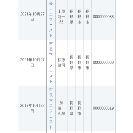
長
マ
土屋
長
長
長
2021年10月27
ニ
龍一
野
野
野
0000000988
日
フ
郎
県
市
市
ェ
ス
ト
市
長
マ
長
長
長
2021年10月27
ニ
荻原
野
野
野
0000000989
日
フ
健司
県
市
市
ェ
ス
ト
市
長
マ
加
長
長
2017年10月22
ニ
藤
野
野
0000000519
日
フ
久雄
県
市
ェ
ス
ト