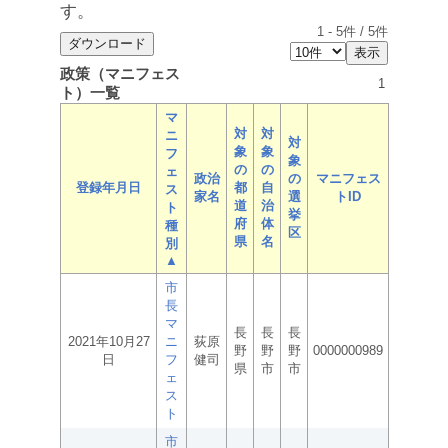
す。
1
-
5
件 /
5
件
政策（マニフェス
1
ト）一覧
マ
対
対
ニ
対
象
象
フ
象
の
の
ェ
政治
の
マニフェス
登録年月日
都
自
ス
家名
選
トID
道
治
ト
挙
府
体
種
区
県
名
別
▲
市
長
マ
長
長
長
2021年10月27
ニ
荻原
野
野
野
0000000989
日
フ
健司
県
市
市
ェ
ス
ト
市