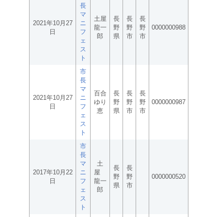
長
マ
土屋
長
長
長
2021年10月27
ニ
龍一
野
野
野
0000000988
日
フ
郎
県
市
市
ェ
ス
ト
市
長
マ
百合
長
長
長
2021年10月27
ニ
ゆり
野
野
野
0000000987
日
フ
恵
県
市
市
ェ
ス
ト
市
長
マ
土
長
長
2017年10月22
ニ
屋
野
野
0000000520
日
フ
龍一
県
市
ェ
郎
ス
ト