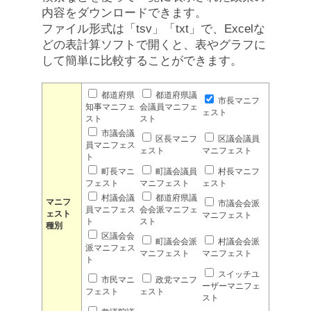
内容をダウンロードできます。
ファイル形式は「tsv」「txt」で、Excelな
どの表計算ソフトで開くと、表やグラフに
して簡単に比較することができます。
都道府県
都道府県議
市長マニフ
知事マニフェ
会議員マニフェ
ェスト
スト
スト
市議会議
区長マニフ
区議会議員
員マニフェス
ェスト
マニフェスト
ト
町長マニ
町議会議員
村長マニフ
フェスト
マニフェスト
ェスト
村議会議
都道府県議
マニフ
市議会会派
員マニフェス
会会派マニフェ
ェスト
マニフェスト
ト
スト
種別
区議会会
町議会会派
村議会会派
派マニフェス
マニフェスト
マニフェスト
ト
スイッチユ
市民マニ
政党マニフ
ーザーマニフェ
フェスト
ェスト
スト