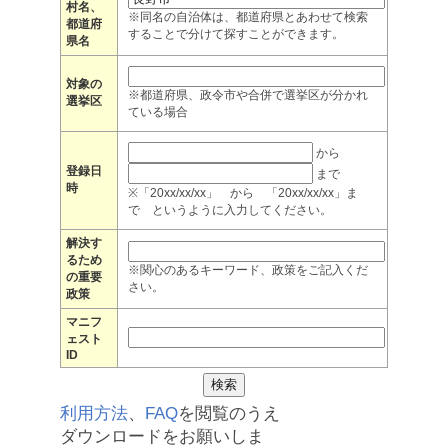
村名、
※同名の自治体は、都道府県とあわせて検索
都道府
することで分けて探すことができます。
県名
対象の
※都道府県、政令市や合併で選挙区が分かれ
選挙区
ている場合
から
登録日
まで
時
※「20xx/xx/xx」 から 「20xx/xx/xx」ま
で というように入力してください。
解決す
るため
※関心のあるキーワード、政策をご記入くだ
の重要
さい。
政策
マニフ
ェスト
ID
利用方法
、
FAQ
を閲覧のうえ
ダウンロードをお願いしま