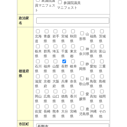
衆議院議
参議院議員
員マニフェス
マニフェスト
ト
政治家
名
山
北海
青森
岩手
宮城
秋田
福島
茨城
形県
道
県
県
県
県
県
県
神
栃木
群馬
埼玉
千葉
東京
新潟
富山
奈川県
県
県
県
県
都
県
県
静
石川
福井
山梨
長野
岐阜
愛知
三重
岡県
都道府
県
県
県
県
県
県
県
県
和
滋賀
京都
大阪
兵庫
奈良
鳥取
島根
歌山県
県
府
府
県
県
県
県
愛
岡山
広島
山口
徳島
香川
高知
福岡
媛県
県
県
県
県
県
県
県
鹿
佐賀
長崎
熊本
大分
宮崎
沖縄
その
児島県
県
県
県
県
県
県
他
市区町