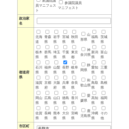
衆議院議
参議院議員
員マニフェス
マニフェスト
ト
政治家
名
山
北海
青森
岩手
宮城
秋田
福島
茨城
形県
道
県
県
県
県
県
県
神
栃木
群馬
埼玉
千葉
東京
新潟
富山
奈川県
県
県
県
県
都
県
県
静
石川
福井
山梨
長野
岐阜
愛知
三重
岡県
都道府
県
県
県
県
県
県
県
県
和
滋賀
京都
大阪
兵庫
奈良
鳥取
島根
歌山県
県
府
府
県
県
県
県
愛
岡山
広島
山口
徳島
香川
高知
福岡
媛県
県
県
県
県
県
県
県
鹿
佐賀
長崎
熊本
大分
宮崎
沖縄
その
児島県
県
県
県
県
県
県
他
市区町