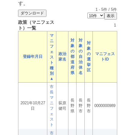
す。
1
-
5
件 /
5
件
政策（マニフェス
1
ト）一覧
マ
対
対
ニ
対
象
象
フ
象
の
の
ェ
政治
の
マニフェス
登録年月日
都
自
ス
家名
選
トID
道
治
ト
挙
府
体
種
区
県
名
別
▲
市
長
マ
長
長
長
2021年10月27
ニ
荻原
野
野
野
0000000989
日
フ
健司
県
市
市
ェ
ス
ト
市