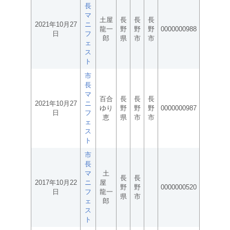
長
マ
土屋
長
長
長
2021年10月27
ニ
龍一
野
野
野
0000000988
日
フ
郎
県
市
市
ェ
ス
ト
市
長
マ
百合
長
長
長
2021年10月27
ニ
ゆり
野
野
野
0000000987
日
フ
恵
県
市
市
ェ
ス
ト
市
長
マ
土
長
長
2017年10月22
ニ
屋
野
野
0000000520
日
フ
龍一
県
市
ェ
郎
ス
ト