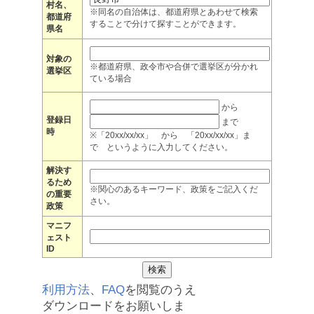
村名、
※同名の自治体は、都道府県とあわせて検索
都道府
することで分けて探すことができます。
県名
対象の
※都道府県、政令市や合併で選挙区が分かれ
選挙区
ている場合
から
登録日
まで
時
※「20xx/xx/xx」 から 「20xx/xx/xx」ま
で というように入力してください。
解決す
るため
※関心のあるキーワード、政策をご記入くだ
の重要
さい。
政策
マニフ
ェスト
ID
利用方法
、
FAQ
を閲覧のうえ
ダウンロードをお願いしま