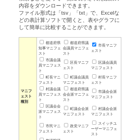
内容をダウンロードできます。
ファイル形式は「tsv」「txt」で、Excelな
どの表計算ソフトで開くと、表やグラフに
して簡単に比較することができます。
都道府県
都道府県議
市長マニフ
知事マニフェ
会議員マニフェ
ェスト
スト
スト
市議会議
区長マニフ
区議会議員
員マニフェス
ェスト
マニフェスト
ト
町長マニ
町議会議員
村長マニフ
フェスト
マニフェスト
ェスト
村議会議
都道府県議
マニフ
市議会会派
員マニフェス
会会派マニフェ
ェスト
マニフェスト
ト
スト
種別
区議会会
町議会会派
村議会会派
派マニフェス
マニフェスト
マニフェスト
ト
スイッチユ
市民マニ
政党マニフ
ーザーマニフェ
フェスト
ェスト
スト