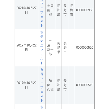
マ
土屋
長
長
長
2021年10月27
ニ
龍一
野
野
野
0000000988
日
フ
郎
県
市
市
ェ
ス
ト
市
長
マ
土
長
長
2017年10月22
ニ
屋
野
野
0000000520
日
フ
龍一
県
市
ェ
郎
ス
ト
市
長
マ
加
長
長
2017年10月22
ニ
藤
野
野
0000000519
日
フ
久雄
県
市
ェ
ス
ト
市