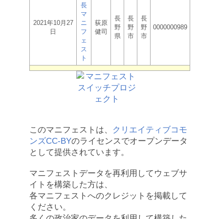
長
マ
長
長
長
2021年10月27
ニ
荻原
野
野
野
0000000989
日
フ
健司
県
市
市
ェ
ス
ト
このマニフェストは、
クリエイティブコモ
ンズCC-BY
のライセンスでオープンデータ
として提供されています。
マニフェストデータを再利用してウェブサ
イトを構築した方は、
各マニフェストへのクレジットを掲載して
ください。
多くの政治家のデータを利用して構築した