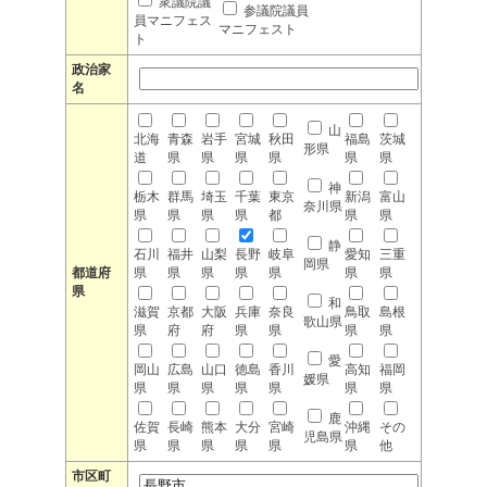
衆議院議
参議院議員
員マニフェス
マニフェスト
ト
政治家
名
山
北海
青森
岩手
宮城
秋田
福島
茨城
形県
道
県
県
県
県
県
県
神
栃木
群馬
埼玉
千葉
東京
新潟
富山
奈川県
県
県
県
県
都
県
県
静
石川
福井
山梨
長野
岐阜
愛知
三重
岡県
都道府
県
県
県
県
県
県
県
県
和
滋賀
京都
大阪
兵庫
奈良
鳥取
島根
歌山県
県
府
府
県
県
県
県
愛
岡山
広島
山口
徳島
香川
高知
福岡
媛県
県
県
県
県
県
県
県
鹿
佐賀
長崎
熊本
大分
宮崎
沖縄
その
児島県
県
県
県
県
県
県
他
市区町