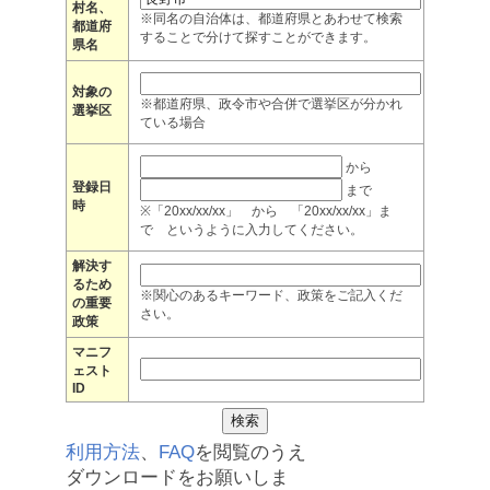
村名、
※同名の自治体は、都道府県とあわせて検索
都道府
することで分けて探すことができます。
県名
対象の
※都道府県、政令市や合併で選挙区が分かれ
選挙区
ている場合
から
登録日
まで
時
※「20xx/xx/xx」 から 「20xx/xx/xx」ま
で というように入力してください。
解決す
るため
※関心のあるキーワード、政策をご記入くだ
の重要
さい。
政策
マニフ
ェスト
ID
利用方法
、
FAQ
を閲覧のうえ
ダウンロードをお願いしま