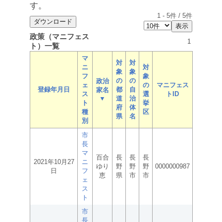
す。
1
-
5
件 /
5
件
政策（マニフェス
1
ト）一覧
マ
対
対
ニ
対
象
象
フ
象
の
の
政治
ェ
の
マニフェス
登録年月日
都
自
家名
ス
選
トID
▼
道
治
ト
挙
府
体
種
区
県
名
別
市
長
マ
百合
長
長
長
2021年10月27
ニ
ゆり
野
野
野
0000000987
日
フ
恵
県
市
市
ェ
ス
ト
市
長