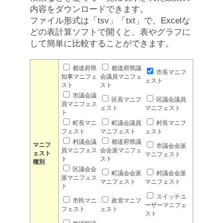
内容をダウンロードできます。
ファイル形式は「tsv」「txt」で、Excelな
どの表計算ソフトで開くと、表やグラフに
して簡単に比較することができます。
都道府県
都道府県議
市長マニフ
知事マニフェ
会議員マニフェ
ェスト
スト
スト
市議会議
区長マニフ
区議会議員
員マニフェス
ェスト
マニフェスト
ト
町長マニ
町議会議員
村長マニフ
フェスト
マニフェスト
ェスト
村議会議
都道府県議
マニフ
市議会会派
員マニフェス
会会派マニフェ
ェスト
マニフェスト
ト
スト
種別
区議会会
町議会会派
村議会会派
派マニフェス
マニフェスト
マニフェスト
ト
スイッチユ
市民マニ
政党マニフ
ーザーマニフェ
フェスト
ェスト
スト