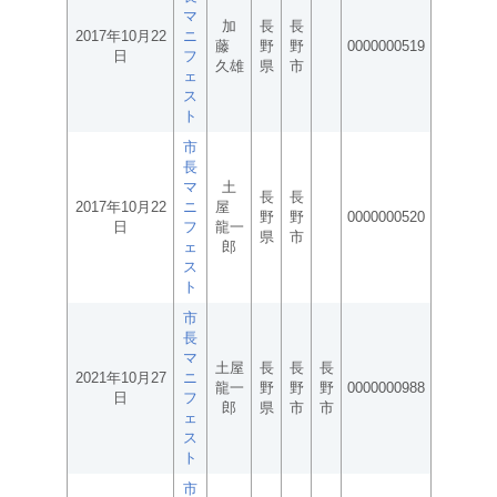
マ
加
長
長
2017年10月22
ニ
藤
野
野
0000000519
日
フ
久雄
県
市
ェ
ス
ト
市
長
マ
土
長
長
2017年10月22
ニ
屋
野
野
0000000520
日
フ
龍一
県
市
ェ
郎
ス
ト
市
長
マ
土屋
長
長
長
2021年10月27
ニ
龍一
野
野
野
0000000988
日
フ
郎
県
市
市
ェ
ス
ト
市