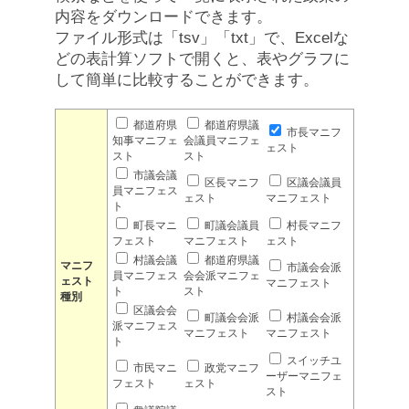
内容をダウンロードできます。
ファイル形式は「tsv」「txt」で、Excelな
どの表計算ソフトで開くと、表やグラフに
して簡単に比較することができます。
都道府県
都道府県議
市長マニフ
知事マニフェ
会議員マニフェ
ェスト
スト
スト
市議会議
区長マニフ
区議会議員
員マニフェス
ェスト
マニフェスト
ト
町長マニ
町議会議員
村長マニフ
フェスト
マニフェスト
ェスト
村議会議
都道府県議
マニフ
市議会会派
員マニフェス
会会派マニフェ
ェスト
マニフェスト
ト
スト
種別
区議会会
町議会会派
村議会会派
派マニフェス
マニフェスト
マニフェスト
ト
スイッチユ
市民マニ
政党マニフ
ーザーマニフェ
フェスト
ェスト
スト