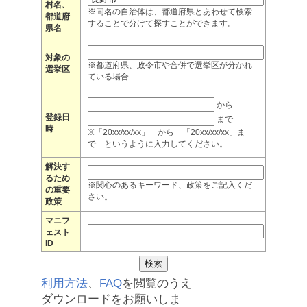
村名、
※同名の自治体は、都道府県とあわせて検索
都道府
することで分けて探すことができます。
県名
対象の
※都道府県、政令市や合併で選挙区が分かれ
選挙区
ている場合
から
登録日
まで
時
※「20xx/xx/xx」 から 「20xx/xx/xx」ま
で というように入力してください。
解決す
るため
※関心のあるキーワード、政策をご記入くだ
の重要
さい。
政策
マニフ
ェスト
ID
利用方法
、
FAQ
を閲覧のうえ
ダウンロードをお願いしま