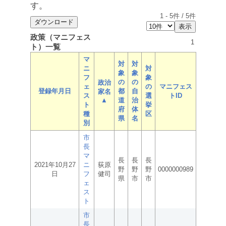
す。
1
-
5
件 /
5
件
政策（マニフェス
1
ト）一覧
マ
対
対
ニ
対
象
象
フ
象
の
の
政治
ェ
の
マニフェス
登録年月日
都
自
家名
ス
選
トID
▲
道
治
ト
挙
府
体
種
区
県
名
別
市
長
マ
長
長
長
2021年10月27
ニ
荻原
野
野
野
0000000989
日
フ
健司
県
市
市
ェ
ス
ト
市
長