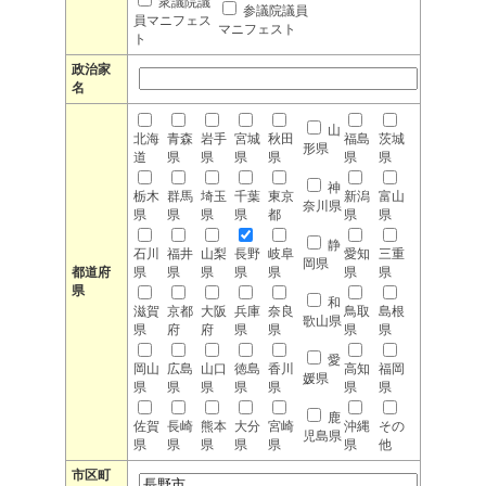
衆議院議
参議院議員
員マニフェス
マニフェスト
ト
政治家
名
山
北海
青森
岩手
宮城
秋田
福島
茨城
形県
道
県
県
県
県
県
県
神
栃木
群馬
埼玉
千葉
東京
新潟
富山
奈川県
県
県
県
県
都
県
県
静
石川
福井
山梨
長野
岐阜
愛知
三重
岡県
都道府
県
県
県
県
県
県
県
県
和
滋賀
京都
大阪
兵庫
奈良
鳥取
島根
歌山県
県
府
府
県
県
県
県
愛
岡山
広島
山口
徳島
香川
高知
福岡
媛県
県
県
県
県
県
県
県
鹿
佐賀
長崎
熊本
大分
宮崎
沖縄
その
児島県
県
県
県
県
県
県
他
市区町