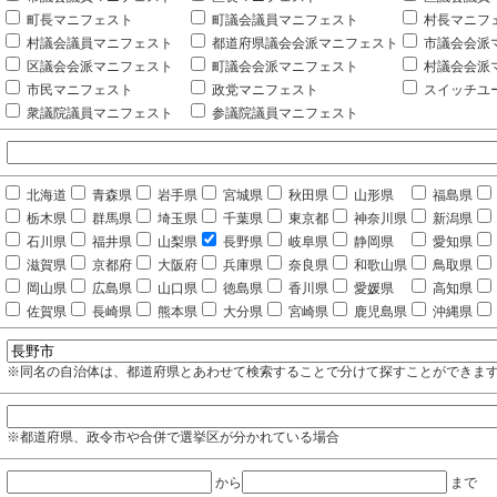
町長マニフェスト
町議会議員マニフェスト
村長マニフ
村議会議員マニフェスト
都道府県議会会派マニフェスト
市議会会派
区議会会派マニフェスト
町議会会派マニフェスト
村議会会派
市民マニフェスト
政党マニフェスト
スイッチユ
衆議院議員マニフェスト
参議院議員マニフェスト
北海道
青森県
岩手県
宮城県
秋田県
山形県
福島県
栃木県
群馬県
埼玉県
千葉県
東京都
神奈川県
新潟県
石川県
福井県
山梨県
長野県
岐阜県
静岡県
愛知県
滋賀県
京都府
大阪府
兵庫県
奈良県
和歌山県
鳥取県
岡山県
広島県
山口県
徳島県
香川県
愛媛県
高知県
佐賀県
長崎県
熊本県
大分県
宮崎県
鹿児島県
沖縄県
※同名の自治体は、都道府県とあわせて検索することで分けて探すことができま
※都道府県、政令市や合併で選挙区が分かれている場合
から
まで