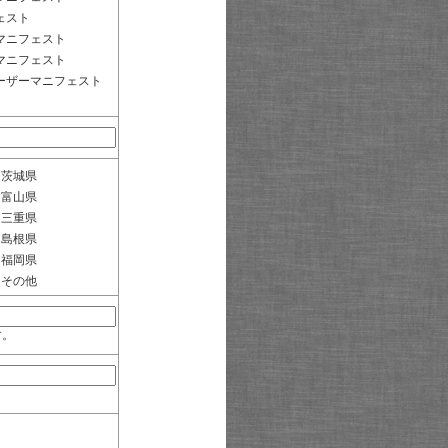
ェスト
マニフェスト
マニフェスト
ーザーマニフェスト
茨城県
富山県
三重県
島根県
福岡県
その他
す。