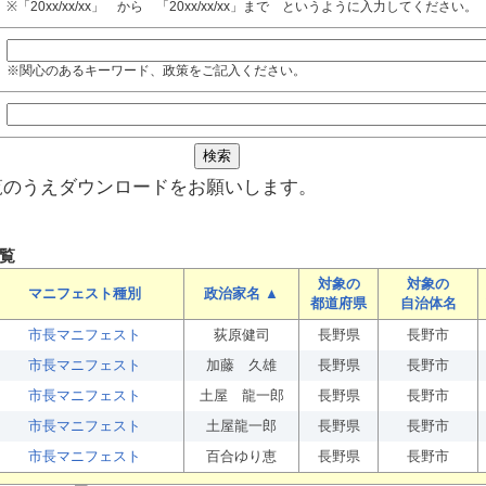
※「20xx/xx/xx」 から 「20xx/xx/xx」まで というように入力してください。
※関心のあるキーワード、政策をご記入ください。
覧のうえダウンロードをお願いします。
覧
対象の
対象の
マニフェスト種別
政治家名 ▲
都道府県
自治体名
市長マニフェスト
荻原健司
長野県
長野市
市長マニフェスト
加藤 久雄
長野県
長野市
市長マニフェスト
土屋 龍一郎
長野県
長野市
市長マニフェスト
土屋龍一郎
長野県
長野市
市長マニフェスト
百合ゆり恵
長野県
長野市