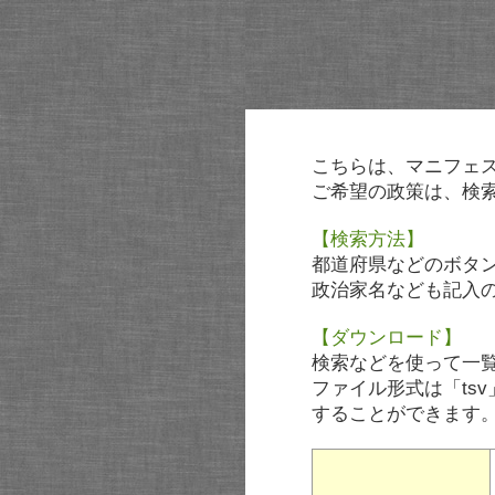
こちらは、マニフェ
ご希望の政策は、検
【検索方法】
都道府県などのボタ
政治家名なども記入
【ダウンロード】
検索などを使って一
ファイル形式は「tsv
することができます