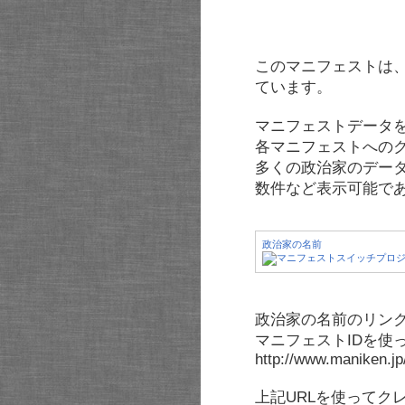
このマニフェストは
ています。
マニフェストデータ
各マニフェストへの
多くの政治家のデー
数件など表示可能で
政治家の名前
政治家の名前のリンク
マニフェストIDを使
http://www.maniken.j
上記URLを使ってク