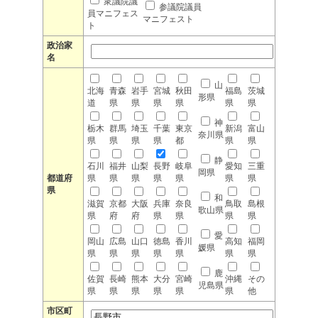
衆議院議
参議院議員
員マニフェス
マニフェスト
ト
政治家
名
山
北海
青森
岩手
宮城
秋田
福島
茨城
形県
道
県
県
県
県
県
県
神
栃木
群馬
埼玉
千葉
東京
新潟
富山
奈川県
県
県
県
県
都
県
県
静
石川
福井
山梨
長野
岐阜
愛知
三重
岡県
都道府
県
県
県
県
県
県
県
県
和
滋賀
京都
大阪
兵庫
奈良
鳥取
島根
歌山県
県
府
府
県
県
県
県
愛
岡山
広島
山口
徳島
香川
高知
福岡
媛県
県
県
県
県
県
県
県
鹿
佐賀
長崎
熊本
大分
宮崎
沖縄
その
児島県
県
県
県
県
県
県
他
市区町