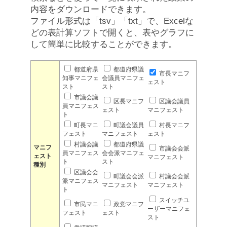
内容をダウンロードできます。
ファイル形式は「tsv」「txt」で、Excelな
どの表計算ソフトで開くと、表やグラフに
して簡単に比較することができます。
都道府県
都道府県議
市長マニフ
知事マニフェ
会議員マニフェ
ェスト
スト
スト
市議会議
区長マニフ
区議会議員
員マニフェス
ェスト
マニフェスト
ト
町長マニ
町議会議員
村長マニフ
フェスト
マニフェスト
ェスト
村議会議
都道府県議
マニフ
市議会会派
員マニフェス
会会派マニフェ
ェスト
マニフェスト
ト
スト
種別
区議会会
町議会会派
村議会会派
派マニフェス
マニフェスト
マニフェスト
ト
スイッチユ
市民マニ
政党マニフ
ーザーマニフェ
フェスト
ェスト
スト