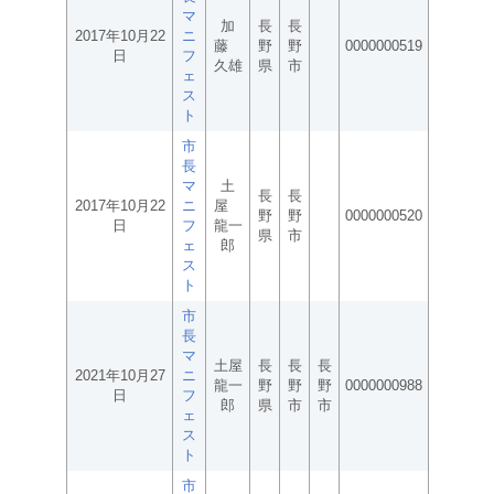
マ
加
長
長
2017年10月22
ニ
藤
野
野
0000000519
日
フ
久雄
県
市
ェ
ス
ト
市
長
マ
土
長
長
2017年10月22
ニ
屋
野
野
0000000520
日
フ
龍一
県
市
ェ
郎
ス
ト
市
長
マ
土屋
長
長
長
2021年10月27
ニ
龍一
野
野
野
0000000988
日
フ
郎
県
市
市
ェ
ス
ト
市