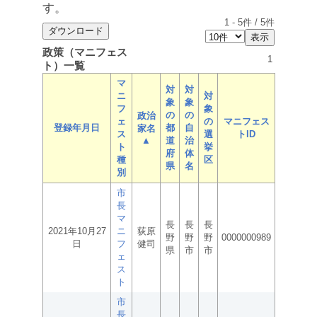
す。
1
-
5
件 /
5
件
政策（マニフェス
1
ト）一覧
マ
対
対
ニ
対
象
象
フ
象
の
の
政治
ェ
の
マニフェス
登録年月日
都
自
家名
ス
選
トID
▲
道
治
ト
挙
府
体
種
区
県
名
別
市
長
マ
長
長
長
2021年10月27
ニ
荻原
野
野
野
0000000989
日
フ
健司
県
市
市
ェ
ス
ト
市
長