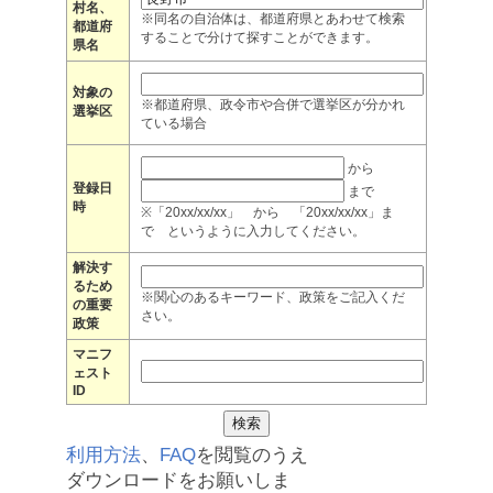
村名、
※同名の自治体は、都道府県とあわせて検索
都道府
することで分けて探すことができます。
県名
対象の
※都道府県、政令市や合併で選挙区が分かれ
選挙区
ている場合
から
登録日
まで
時
※「20xx/xx/xx」 から 「20xx/xx/xx」ま
で というように入力してください。
解決す
るため
※関心のあるキーワード、政策をご記入くだ
の重要
さい。
政策
マニフ
ェスト
ID
利用方法
、
FAQ
を閲覧のうえ
ダウンロードをお願いしま