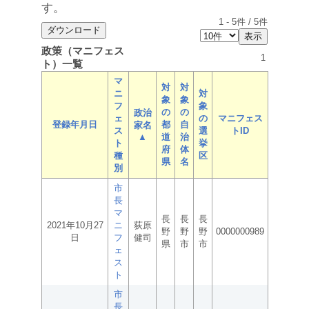
す。
1
-
5
件 /
5
件
政策（マニフェス
1
ト）一覧
マ
対
対
ニ
対
象
象
フ
象
の
の
政治
ェ
の
マニフェス
登録年月日
都
自
家名
ス
選
トID
▲
道
治
ト
挙
府
体
種
区
県
名
別
市
長
マ
長
長
長
2021年10月27
ニ
荻原
野
野
野
0000000989
日
フ
健司
県
市
市
ェ
ス
ト
市
長