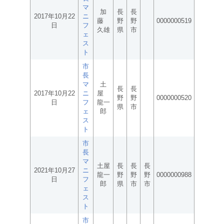
マ
加
長
長
2017年10月22
ニ
藤
野
野
0000000519
日
フ
久雄
県
市
ェ
ス
ト
市
長
マ
土
長
長
2017年10月22
ニ
屋
野
野
0000000520
日
フ
龍一
県
市
ェ
郎
ス
ト
市
長
マ
土屋
長
長
長
2021年10月27
ニ
龍一
野
野
野
0000000988
日
フ
郎
県
市
市
ェ
ス
ト
市