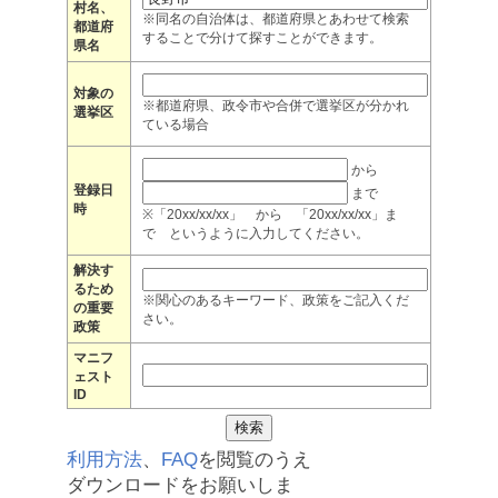
村名、
※同名の自治体は、都道府県とあわせて検索
都道府
することで分けて探すことができます。
県名
対象の
※都道府県、政令市や合併で選挙区が分かれ
選挙区
ている場合
から
登録日
まで
時
※「20xx/xx/xx」 から 「20xx/xx/xx」ま
で というように入力してください。
解決す
るため
※関心のあるキーワード、政策をご記入くだ
の重要
さい。
政策
マニフ
ェスト
ID
利用方法
、
FAQ
を閲覧のうえ
ダウンロードをお願いしま