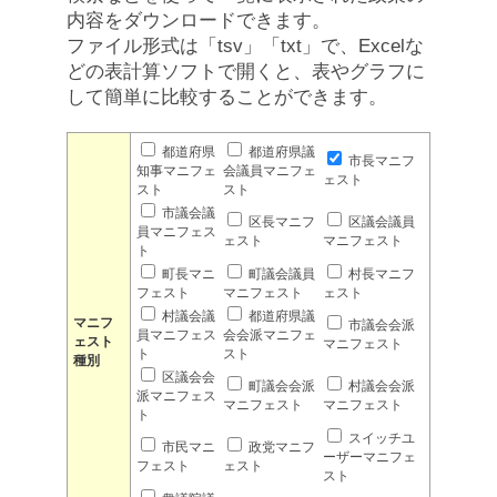
内容をダウンロードできます。
ファイル形式は「tsv」「txt」で、Excelな
どの表計算ソフトで開くと、表やグラフに
して簡単に比較することができます。
都道府県
都道府県議
市長マニフ
知事マニフェ
会議員マニフェ
ェスト
スト
スト
市議会議
区長マニフ
区議会議員
員マニフェス
ェスト
マニフェスト
ト
町長マニ
町議会議員
村長マニフ
フェスト
マニフェスト
ェスト
村議会議
都道府県議
マニフ
市議会会派
員マニフェス
会会派マニフェ
ェスト
マニフェスト
ト
スト
種別
区議会会
町議会会派
村議会会派
派マニフェス
マニフェスト
マニフェスト
ト
スイッチユ
市民マニ
政党マニフ
ーザーマニフェ
フェスト
ェスト
スト