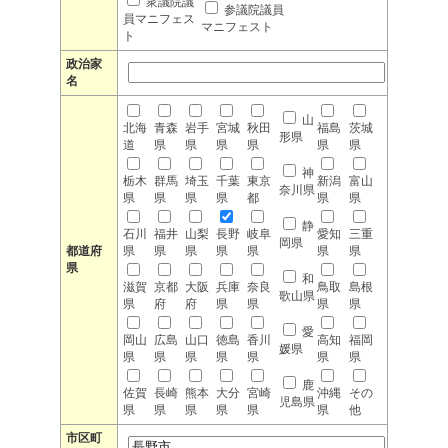
衆議院議
参議院議員
員マニフェス
マニフェスト
ト
政治家
名
山
北海
青森
岩手
宮城
秋田
福島
茨城
形県
道
県
県
県
県
県
県
神
栃木
群馬
埼玉
千葉
東京
新潟
富山
奈川県
県
県
県
県
都
県
県
静
石川
福井
山梨
長野
岐阜
愛知
三重
岡県
都道府
県
県
県
県
県
県
県
県
和
滋賀
京都
大阪
兵庫
奈良
鳥取
島根
歌山県
県
府
府
県
県
県
県
愛
岡山
広島
山口
徳島
香川
高知
福岡
媛県
県
県
県
県
県
県
県
鹿
佐賀
長崎
熊本
大分
宮崎
沖縄
その
児島県
県
県
県
県
県
県
他
市区町