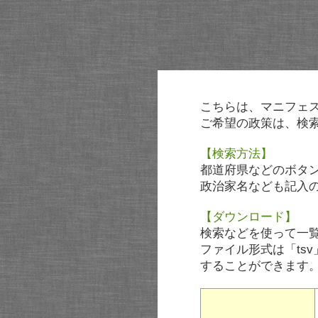
こちらは、マニフェ
ご希望の政策は、検
【検索方法】
都道府県などのボタ
政治家名なども記入
【ダウンロード】
検索などを使って一
ファイル形式は「tsv
することができます