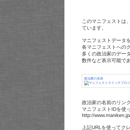
このマニフェストは
ています。
マニフェストデータ
各マニフェストへの
多くの政治家のデー
数件など表示可能で
政治家の名前
政治家の名前のリンク
マニフェストIDを使
http://www.maniken.j
上記URLを使ってク