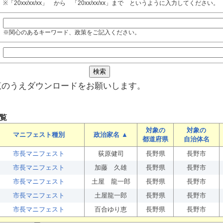
※「20xx/xx/xx」 から 「20xx/xx/xx」まで というように入力してください。
※関心のあるキーワード、政策をご記入ください。
覧のうえダウンロードをお願いします。
覧
対象の
対象の
マニフェスト種別
政治家名 ▲
都道府県
自治体名
市長マニフェスト
荻原健司
長野県
長野市
市長マニフェスト
加藤 久雄
長野県
長野市
市長マニフェスト
土屋 龍一郎
長野県
長野市
市長マニフェスト
土屋龍一郎
長野県
長野市
市長マニフェスト
百合ゆり恵
長野県
長野市