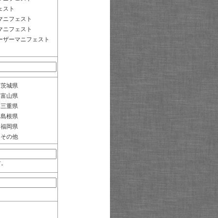
ェスト
マニフェスト
マニフェスト
ーザーマニフェスト
茨城県
富山県
三重県
島根県
福岡県
その他
す。