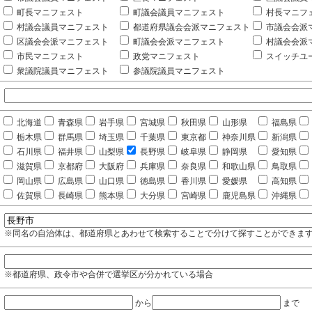
町長マニフェスト
町議会議員マニフェスト
村長マニフ
村議会議員マニフェスト
都道府県議会会派マニフェスト
市議会会派
区議会会派マニフェスト
町議会会派マニフェスト
村議会会派
市民マニフェスト
政党マニフェスト
スイッチユ
衆議院議員マニフェスト
参議院議員マニフェスト
北海道
青森県
岩手県
宮城県
秋田県
山形県
福島県
栃木県
群馬県
埼玉県
千葉県
東京都
神奈川県
新潟県
石川県
福井県
山梨県
長野県
岐阜県
静岡県
愛知県
滋賀県
京都府
大阪府
兵庫県
奈良県
和歌山県
鳥取県
岡山県
広島県
山口県
徳島県
香川県
愛媛県
高知県
佐賀県
長崎県
熊本県
大分県
宮崎県
鹿児島県
沖縄県
※同名の自治体は、都道府県とあわせて検索することで分けて探すことができま
※都道府県、政令市や合併で選挙区が分かれている場合
から
まで