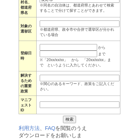
村名、
※同名の自治体は、都道府県とあわせて検索
都道府
することで分けて探すことができます。
県名
対象の
※都道府県、政令市や合併で選挙区が分かれ
選挙区
ている場合
から
登録日
まで
時
※「20xx/xx/xx」 から 「20xx/xx/xx」ま
で というように入力してください。
解決す
るため
※関心のあるキーワード、政策をご記入くだ
の重要
さい。
政策
マニフ
ェスト
ID
利用方法
、
FAQ
を閲覧のうえ
ダウンロードをお願いしま