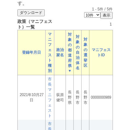
す。
1
-
5
件 /
5
件
政策（マニフェス
1
ト）一覧
マ
対
対
ニ
対
象
象
フ
象
の
の
ェ
政治
の
マニフェス
都
登録年月日
自
ス
家名
選
トID
道
治
ト
挙
府
体
種
区
県
名
別
▼
市
長
マ
長
長
長
2021年10月27
ニ
荻原
野
野
野
0000000989
日
フ
健司
県
市
市
ェ
ス
ト
市
長