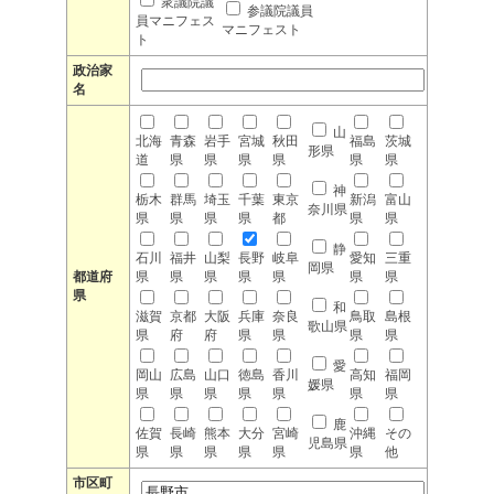
衆議院議
参議院議員
員マニフェス
マニフェスト
ト
政治家
名
山
北海
青森
岩手
宮城
秋田
福島
茨城
形県
道
県
県
県
県
県
県
神
栃木
群馬
埼玉
千葉
東京
新潟
富山
奈川県
県
県
県
県
都
県
県
静
石川
福井
山梨
長野
岐阜
愛知
三重
岡県
都道府
県
県
県
県
県
県
県
県
和
滋賀
京都
大阪
兵庫
奈良
鳥取
島根
歌山県
県
府
府
県
県
県
県
愛
岡山
広島
山口
徳島
香川
高知
福岡
媛県
県
県
県
県
県
県
県
鹿
佐賀
長崎
熊本
大分
宮崎
沖縄
その
児島県
県
県
県
県
県
県
他
市区町