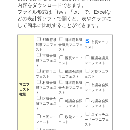
内容をダウンロードできます。
ファイル形式は「tsv」「txt」で、Excelな
どの表計算ソフトで開くと、表やグラフに
して簡単に比較することができます。
都道府県
都道府県議
市長マニフ
知事マニフェ
会議員マニフェ
ェスト
スト
スト
市議会議
区長マニフ
区議会議員
員マニフェス
ェスト
マニフェスト
ト
町長マニ
町議会議員
村長マニフ
フェスト
マニフェスト
ェスト
村議会議
都道府県議
マニフ
市議会会派
員マニフェス
会会派マニフェ
ェスト
マニフェスト
ト
スト
種別
区議会会
町議会会派
村議会会派
派マニフェス
マニフェスト
マニフェスト
ト
スイッチユ
市民マニ
政党マニフ
ーザーマニフェ
フェスト
ェスト
スト