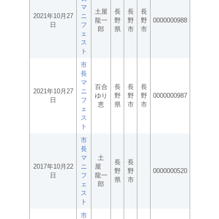
マ
土屋
長
長
長
2021年10月27
ニ
龍一
野
野
野
0000000988
日
フ
郎
県
市
市
ェ
ス
ト
市
長
マ
百合
長
長
長
2021年10月27
ニ
ゆり
野
野
野
0000000987
日
フ
恵
県
市
市
ェ
ス
ト
市
長
マ
土
長
長
2017年10月22
ニ
屋
野
野
0000000520
日
フ
龍一
県
市
ェ
郎
ス
ト
市