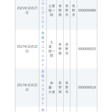
マ
土屋
長
長
長
2021年10月27
ニ
龍一
野
野
野
0000000988
日
フ
郎
県
市
市
ェ
ス
ト
市
長
マ
土
長
長
2017年10月22
ニ
屋
野
野
0000000520
日
フ
龍一
県
市
ェ
郎
ス
ト
市
長
マ
加
長
長
2017年10月22
ニ
藤
野
野
0000000519
日
フ
久雄
県
市
ェ
ス
ト
市