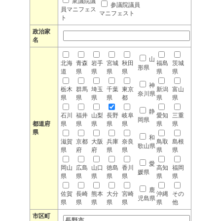
衆議院議
参議院議員
員マニフェス
マニフェスト
ト
政治家
名
山
北海
青森
岩手
宮城
秋田
福島
茨城
形県
道
県
県
県
県
県
県
神
栃木
群馬
埼玉
千葉
東京
新潟
富山
奈川県
県
県
県
県
都
県
県
静
石川
福井
山梨
長野
岐阜
愛知
三重
岡県
都道府
県
県
県
県
県
県
県
県
和
滋賀
京都
大阪
兵庫
奈良
鳥取
島根
歌山県
県
府
府
県
県
県
県
愛
岡山
広島
山口
徳島
香川
高知
福岡
媛県
県
県
県
県
県
県
県
鹿
佐賀
長崎
熊本
大分
宮崎
沖縄
その
児島県
県
県
県
県
県
県
他
市区町