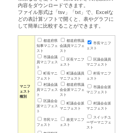
内容をダウンロードできます。
ファイル形式は「tsv」「txt」で、Excelな
どの表計算ソフトで開くと、表やグラフに
して簡単に比較することができます。
都道府県
都道府県議
市長マニフ
知事マニフェ
会議員マニフェ
ェスト
スト
スト
市議会議
区長マニフ
区議会議員
員マニフェス
ェスト
マニフェスト
ト
町長マニ
町議会議員
村長マニフ
フェスト
マニフェスト
ェスト
村議会議
都道府県議
マニフ
市議会会派
員マニフェス
会会派マニフェ
ェスト
マニフェスト
ト
スト
種別
区議会会
町議会会派
村議会会派
派マニフェス
マニフェスト
マニフェスト
ト
スイッチユ
市民マニ
政党マニフ
ーザーマニフェ
フェスト
ェスト
スト