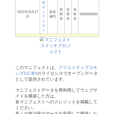
長
マ
長
長
長
2021年10月27
ニ
荻原
野
野
野
0000000989
日
フ
健司
県
市
市
ェ
ス
ト
このマニフェストは、
クリエイティブコモ
ンズCC-BY
のライセンスでオープンデータ
として提供されています。
マニフェストデータを再利用してウェブサ
イトを構築した方は、
各マニフェストへのクレジットを掲載して
ください。
多くの政治家のデータを利用して構築した