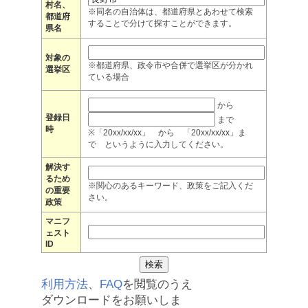
村名、
※同名の自治体は、都道府県とあわせて検索
都道府
することで分けて探すことができます。
県名
対象の
※都道府県、政令市や合併で選挙区が分かれ
選挙区
ている場合
から
登録日
まで
時
※「20xx/xx/xx」 から 「20xx/xx/xx」ま
で というように入力してください。
解決す
るため
※関心のあるキーワード、政策をご記入くだ
の重要
さい。
政策
マニフ
ェスト
ID
利用方法
、
FAQ
を閲覧のうえ
ダウンロードをお願いしま