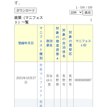
す。
1
-
5
件 /
5
件
政策（マニフェス
1
ト）一覧
マ
対
対
ニ
対
象
象
フ
象
の
の
ェ
政治
の
マニフェス
都
登録年月日
自
ス
家名
選
トID
道
治
ト
挙
府
体
種
区
県
名
別
▲
市
長
マ
百合
長
長
長
2021年10月27
ニ
ゆり
野
野
野
0000000987
日
フ
恵
県
市
市
ェ
ス
ト
市
長