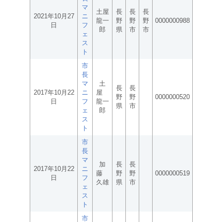
マ
土屋
長
長
長
2021年10月27
ニ
龍一
野
野
野
0000000988
日
フ
郎
県
市
市
ェ
ス
ト
市
長
マ
土
長
長
2017年10月22
ニ
屋
野
野
0000000520
日
フ
龍一
県
市
ェ
郎
ス
ト
市
長
マ
加
長
長
2017年10月22
ニ
藤
野
野
0000000519
日
フ
久雄
県
市
ェ
ス
ト
市