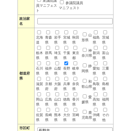
衆議院議
参議院議員
員マニフェス
マニフェスト
ト
政治家
名
山
北海
青森
岩手
宮城
秋田
福島
茨城
形県
道
県
県
県
県
県
県
神
栃木
群馬
埼玉
千葉
東京
新潟
富山
奈川県
県
県
県
県
都
県
県
静
石川
福井
山梨
長野
岐阜
愛知
三重
岡県
都道府
県
県
県
県
県
県
県
県
和
滋賀
京都
大阪
兵庫
奈良
鳥取
島根
歌山県
県
府
府
県
県
県
県
愛
岡山
広島
山口
徳島
香川
高知
福岡
媛県
県
県
県
県
県
県
県
鹿
佐賀
長崎
熊本
大分
宮崎
沖縄
その
児島県
県
県
県
県
県
県
他
市区町