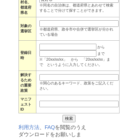
村名、
※同名の自治体は、都道府県とあわせて検索
都道府
することで分けて探すことができます。
県名
対象の
※都道府県、政令市や合併で選挙区が分かれ
選挙区
ている場合
から
登録日
まで
時
※「20xx/xx/xx」 から 「20xx/xx/xx」ま
で というように入力してください。
解決す
るため
※関心のあるキーワード、政策をご記入くだ
の重要
さい。
政策
マニフ
ェスト
ID
利用方法
、
FAQ
を閲覧のうえ
ダウンロードをお願いしま