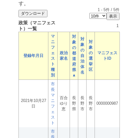
す。
1
-
5
件 /
5
件
政策（マニフェス
1
ト）一覧
マ
対
対
ニ
対
象
象
フ
象
の
の
ェ
政治
の
マニフェス
都
登録年月日
自
ス
家名
選
トID
道
治
ト
挙
府
体
種
区
県
名
別
▲
市
長
マ
百合
長
長
長
2021年10月27
ニ
ゆり
野
野
野
0000000987
日
フ
恵
県
市
市
ェ
ス
ト
市
長