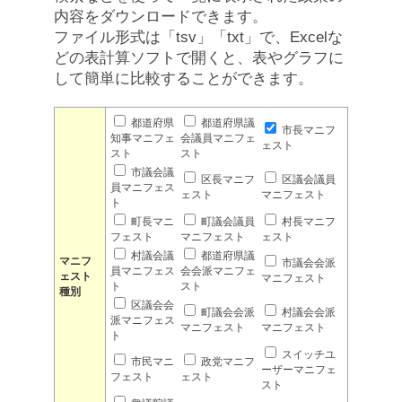
内容をダウンロードできます。
ファイル形式は「tsv」「txt」で、Excelな
どの表計算ソフトで開くと、表やグラフに
して簡単に比較することができます。
都道府県
都道府県議
市長マニフ
知事マニフェ
会議員マニフェ
ェスト
スト
スト
市議会議
区長マニフ
区議会議員
員マニフェス
ェスト
マニフェスト
ト
町長マニ
町議会議員
村長マニフ
フェスト
マニフェスト
ェスト
村議会議
都道府県議
マニフ
市議会会派
員マニフェス
会会派マニフェ
ェスト
マニフェスト
ト
スト
種別
区議会会
町議会会派
村議会会派
派マニフェス
マニフェスト
マニフェスト
ト
スイッチユ
市民マニ
政党マニフ
ーザーマニフェ
フェスト
ェスト
スト