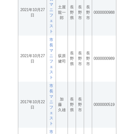
マ
土屋
長
長
長
2021年10月27
ニ
龍一
野
野
野
0000000988
日
フ
郎
県
市
市
ェ
ス
ト
市
長
マ
長
長
長
2021年10月27
ニ
荻原
野
野
野
0000000989
日
フ
健司
県
市
市
ェ
ス
ト
市
長
マ
加
長
長
2017年10月22
ニ
藤
野
野
0000000519
日
フ
久雄
県
市
ェ
ス
ト
市