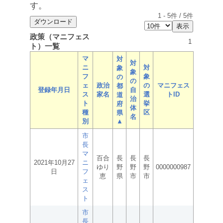
す。
1
-
5
件 /
5
件
政策（マニフェス
1
ト）一覧
マ
対
対
ニ
対
象
象
フ
象
の
の
ェ
政治
の
マニフェス
都
登録年月日
自
ス
家名
選
トID
道
治
ト
挙
府
体
種
区
県
名
別
▲
市
長
マ
百合
長
長
長
2021年10月27
ニ
ゆり
野
野
野
0000000987
日
フ
恵
県
市
市
ェ
ス
ト
市
長