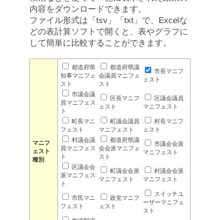
内容をダウンロードできます。
ファイル形式は「tsv」「txt」で、Excelな
どの表計算ソフトで開くと、表やグラフに
して簡単に比較することができます。
都道府県
都道府県議
市長マニフ
知事マニフェ
会議員マニフェ
ェスト
スト
スト
市議会議
区長マニフ
区議会議員
員マニフェス
ェスト
マニフェスト
ト
町長マニ
町議会議員
村長マニフ
フェスト
マニフェスト
ェスト
村議会議
都道府県議
マニフ
市議会会派
員マニフェス
会会派マニフェ
ェスト
マニフェスト
ト
スト
種別
区議会会
町議会会派
村議会会派
派マニフェス
マニフェスト
マニフェスト
ト
スイッチユ
市民マニ
政党マニフ
ーザーマニフェ
フェスト
ェスト
スト