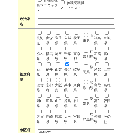
衆議院議
参議院議員
員マニフェス
マニフェスト
ト
政治家
名
山
北海
青森
岩手
宮城
秋田
福島
茨城
形県
道
県
県
県
県
県
県
神
栃木
群馬
埼玉
千葉
東京
新潟
富山
奈川県
県
県
県
県
都
県
県
静
石川
福井
山梨
長野
岐阜
愛知
三重
岡県
都道府
県
県
県
県
県
県
県
県
和
滋賀
京都
大阪
兵庫
奈良
鳥取
島根
歌山県
県
府
府
県
県
県
県
愛
岡山
広島
山口
徳島
香川
高知
福岡
媛県
県
県
県
県
県
県
県
鹿
佐賀
長崎
熊本
大分
宮崎
沖縄
その
児島県
県
県
県
県
県
県
他
市区町