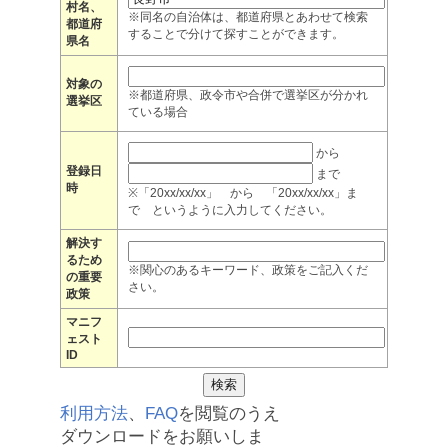
村名、
※同名の自治体は、都道府県とあわせて検索
都道府
することで分けて探すことができます。
県名
対象の
※都道府県、政令市や合併で選挙区が分かれ
選挙区
ている場合
から
登録日
まで
時
※「20xx/xx/xx」 から 「20xx/xx/xx」ま
で というように入力してください。
解決す
るため
※関心のあるキーワード、政策をご記入くだ
の重要
さい。
政策
マニフ
ェスト
ID
利用方法
、
FAQ
を閲覧のうえ
ダウンロードをお願いしま