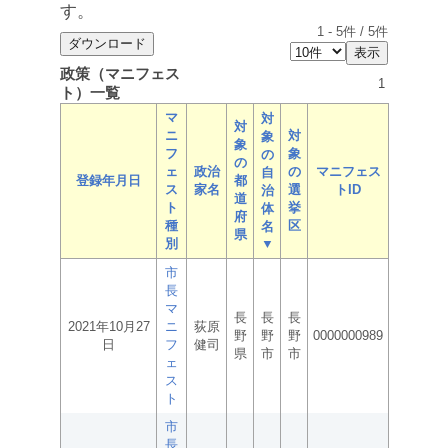
す。
1
-
5
件 /
5
件
政策（マニフェス
1
ト）一覧
マ
対
対
ニ
対
象
象
フ
象
の
の
ェ
政治
の
マニフェス
自
登録年月日
都
ス
家名
選
トID
治
道
ト
挙
体
府
種
区
名
県
別
▼
市
長
マ
長
長
長
2021年10月27
ニ
荻原
野
野
野
0000000989
日
フ
健司
県
市
市
ェ
ス
ト
市
長