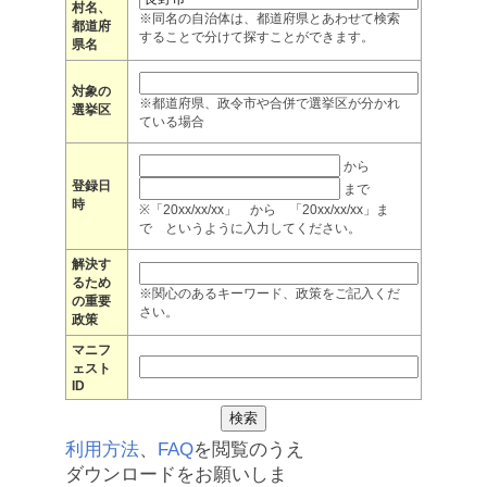
村名、
※同名の自治体は、都道府県とあわせて検索
都道府
することで分けて探すことができます。
県名
対象の
※都道府県、政令市や合併で選挙区が分かれ
選挙区
ている場合
から
登録日
まで
時
※「20xx/xx/xx」 から 「20xx/xx/xx」ま
で というように入力してください。
解決す
るため
※関心のあるキーワード、政策をご記入くだ
の重要
さい。
政策
マニフ
ェスト
ID
利用方法
、
FAQ
を閲覧のうえ
ダウンロードをお願いしま