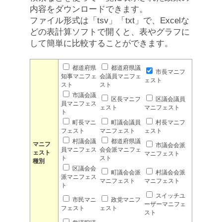
内容をダウンロードできます。
ファイル形式は「tsv」「txt」で、Excelな
どの表計算ソフトで開くと、表やグラフに
して簡単に比較することができます。
都道府県
都道府県議
市長マニフ
知事マニフェ
会議員マニフェ
ェスト
スト
スト
市議会議
区長マニフ
区議会議員
員マニフェス
ェスト
マニフェスト
ト
町長マニ
町議会議員
村長マニフ
フェスト
マニフェスト
ェスト
村議会議
都道府県議
マニフ
市議会会派
員マニフェス
会会派マニフェ
ェスト
マニフェスト
ト
スト
種別
区議会会
町議会会派
村議会会派
派マニフェス
マニフェスト
マニフェスト
ト
スイッチユ
市民マニ
政党マニフ
ーザーマニフェ
フェスト
ェスト
スト