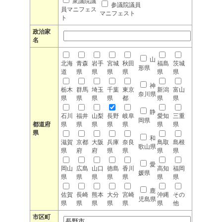
衆議院議
参議院議員
員マニフェス
マニフェスト
ト
政治家
名
山
北海
青森
岩手
宮城
秋田
福島
茨城
形県
道
県
県
県
県
県
県
神
栃木
群馬
埼玉
千葉
東京
新潟
富山
奈川県
県
県
県
県
都
県
県
静
石川
福井
山梨
長野
岐阜
愛知
三重
岡県
都道府
県
県
県
県
県
県
県
県
和
滋賀
京都
大阪
兵庫
奈良
鳥取
島根
歌山県
県
府
府
県
県
県
県
愛
岡山
広島
山口
徳島
香川
高知
福岡
媛県
県
県
県
県
県
県
県
鹿
佐賀
長崎
熊本
大分
宮崎
沖縄
その
児島県
県
県
県
県
県
県
他
市区町