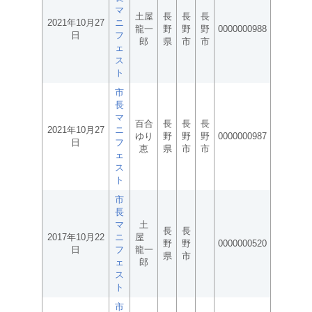
マ
土屋
長
長
長
2021年10月27
ニ
龍一
野
野
野
0000000988
日
フ
郎
県
市
市
ェ
ス
ト
市
長
マ
百合
長
長
長
2021年10月27
ニ
ゆり
野
野
野
0000000987
日
フ
恵
県
市
市
ェ
ス
ト
市
長
マ
土
長
長
2017年10月22
ニ
屋
野
野
0000000520
日
フ
龍一
県
市
ェ
郎
ス
ト
市