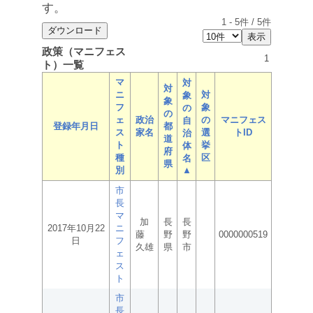
す。
1
-
5
件 /
5
件
政策（マニフェス
1
ト）一覧
マ
対
対
ニ
対
象
象
フ
象
の
の
ェ
政治
の
マニフェス
自
登録年月日
都
ス
家名
選
トID
治
道
ト
挙
体
府
種
区
名
県
別
▲
市
長
マ
加
長
長
2017年10月22
ニ
藤
野
野
0000000519
日
フ
久雄
県
市
ェ
ス
ト
市
長