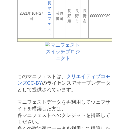
長
マ
長
長
長
2021年10月27
ニ
荻原
野
野
野
0000000989
日
フ
健司
県
市
市
ェ
ス
ト
このマニフェストは、
クリエイティブコモ
ンズCC-BY
のライセンスでオープンデータ
として提供されています。
マニフェストデータを再利用してウェブサ
イトを構築した方は、
各マニフェストへのクレジットを掲載して
ください。
多くの政治家のデータを利用して構築した