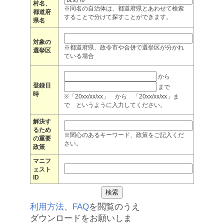
村名、
※同名の自治体は、都道府県とあわせて検索
都道府
することで分けて探すことができます。
県名
対象の
※都道府県、政令市や合併で選挙区が分かれ
選挙区
ている場合
から
登録日
まで
時
※「20xx/xx/xx」 から 「20xx/xx/xx」ま
で というように入力してください。
解決す
るため
※関心のあるキーワード、政策をご記入くだ
の重要
さい。
政策
マニフ
ェスト
ID
利用方法
、
FAQ
を閲覧のうえ
ダウンロードをお願いしま