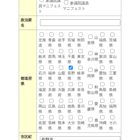
衆議院議
参議院議員
員マニフェス
マニフェスト
ト
政治家
名
山
北海
青森
岩手
宮城
秋田
福島
茨城
形県
道
県
県
県
県
県
県
神
栃木
群馬
埼玉
千葉
東京
新潟
富山
奈川県
県
県
県
県
都
県
県
静
石川
福井
山梨
長野
岐阜
愛知
三重
岡県
都道府
県
県
県
県
県
県
県
県
和
滋賀
京都
大阪
兵庫
奈良
鳥取
島根
歌山県
県
府
府
県
県
県
県
愛
岡山
広島
山口
徳島
香川
高知
福岡
媛県
県
県
県
県
県
県
県
鹿
佐賀
長崎
熊本
大分
宮崎
沖縄
その
児島県
県
県
県
県
県
県
他
市区町