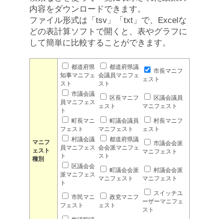
内容をダウンロードできます。
ファイル形式は「tsv」「txt」で、Excelな
どの表計算ソフトで開くと、表やグラフに
して簡単に比較することができます。
都道府県
都道府県議
市長マニフ
知事マニフェ
会議員マニフェ
ェスト
スト
スト
市議会議
区長マニフ
区議会議員
員マニフェス
ェスト
マニフェスト
ト
町長マニ
町議会議員
村長マニフ
フェスト
マニフェスト
ェスト
村議会議
都道府県議
マニフ
市議会会派
員マニフェス
会会派マニフェ
ェスト
マニフェスト
ト
スト
種別
区議会会
町議会会派
村議会会派
派マニフェス
マニフェスト
マニフェスト
ト
スイッチユ
市民マニ
政党マニフ
ーザーマニフェ
フェスト
ェスト
スト