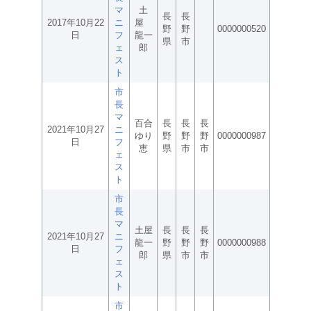
マ
土
長
長
2017年10月22
ニ
屋
野
野
0000000520
日
フ
龍一
県
市
ェ
郎
ス
ト
市
長
マ
百合
長
長
長
2021年10月27
ニ
ゆり
野
野
野
0000000987
日
フ
恵
県
市
市
ェ
ス
ト
市
長
マ
土屋
長
長
長
2021年10月27
ニ
龍一
野
野
野
0000000988
日
フ
郎
県
市
市
ェ
ス
ト
市