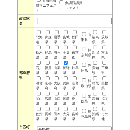
衆議院議
参議院議員
員マニフェス
マニフェスト
ト
政治家
名
山
北海
青森
岩手
宮城
秋田
福島
茨城
形県
道
県
県
県
県
県
県
神
栃木
群馬
埼玉
千葉
東京
新潟
富山
奈川県
県
県
県
県
都
県
県
静
石川
福井
山梨
長野
岐阜
愛知
三重
岡県
都道府
県
県
県
県
県
県
県
県
和
滋賀
京都
大阪
兵庫
奈良
鳥取
島根
歌山県
県
府
府
県
県
県
県
愛
岡山
広島
山口
徳島
香川
高知
福岡
媛県
県
県
県
県
県
県
県
鹿
佐賀
長崎
熊本
大分
宮崎
沖縄
その
児島県
県
県
県
県
県
県
他
市区町