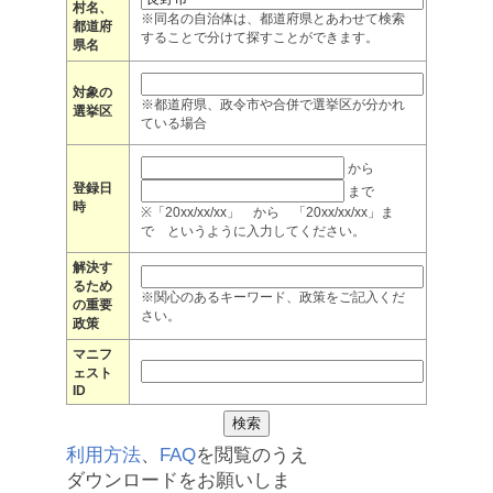
村名、
※同名の自治体は、都道府県とあわせて検索
都道府
することで分けて探すことができます。
県名
対象の
※都道府県、政令市や合併で選挙区が分かれ
選挙区
ている場合
から
登録日
まで
時
※「20xx/xx/xx」 から 「20xx/xx/xx」ま
で というように入力してください。
解決す
るため
※関心のあるキーワード、政策をご記入くだ
の重要
さい。
政策
マニフ
ェスト
ID
利用方法
、
FAQ
を閲覧のうえ
ダウンロードをお願いしま