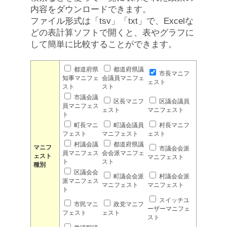
内容をダウンロードできます。
ファイル形式は「tsv」「txt」で、Excelな
どの表計算ソフトで開くと、表やグラフに
して簡単に比較することができます。
都道府県
都道府県議
市長マニフ
知事マニフェ
会議員マニフェ
ェスト
スト
スト
市議会議
区長マニフ
区議会議員
員マニフェス
ェスト
マニフェスト
ト
町長マニ
町議会議員
村長マニフ
フェスト
マニフェスト
ェスト
村議会議
都道府県議
マニフ
市議会会派
員マニフェス
会会派マニフェ
ェスト
マニフェスト
ト
スト
種別
区議会会
町議会会派
村議会会派
派マニフェス
マニフェスト
マニフェスト
ト
スイッチユ
市民マニ
政党マニフ
ーザーマニフェ
フェスト
ェスト
スト