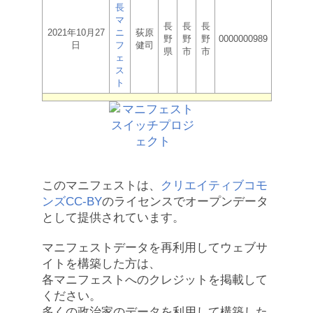
長
マ
長
長
長
2021年10月27
ニ
荻原
野
野
野
0000000989
日
フ
健司
県
市
市
ェ
ス
ト
このマニフェストは、
クリエイティブコモ
ンズCC-BY
のライセンスでオープンデータ
として提供されています。
マニフェストデータを再利用してウェブサ
イトを構築した方は、
各マニフェストへのクレジットを掲載して
ください。
多くの政治家のデータを利用して構築した