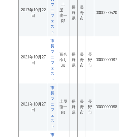
マ
土
長
長
2017年10月22
ニ
屋
野
野
0000000520
日
フ
龍一
県
市
ェ
郎
ス
ト
市
長
マ
百合
長
長
長
2021年10月27
ニ
ゆり
野
野
野
0000000987
日
フ
恵
県
市
市
ェ
ス
ト
市
長
マ
土屋
長
長
長
2021年10月27
ニ
龍一
野
野
野
0000000988
日
フ
郎
県
市
市
ェ
ス
ト
市