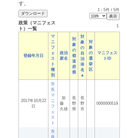
す。
1
-
5
件 /
5
件
政策（マニフェス
1
ト）一覧
マ
対
対
ニ
対
象
象
フ
象
の
の
ェ
政治
の
マニフェス
自
登録年月日
都
ス
家名
選
トID
治
道
ト
挙
体
府
種
区
名
県
別
▲
市
長
マ
加
長
長
2017年10月22
ニ
藤
野
野
0000000519
日
フ
久雄
県
市
ェ
ス
ト
市
長