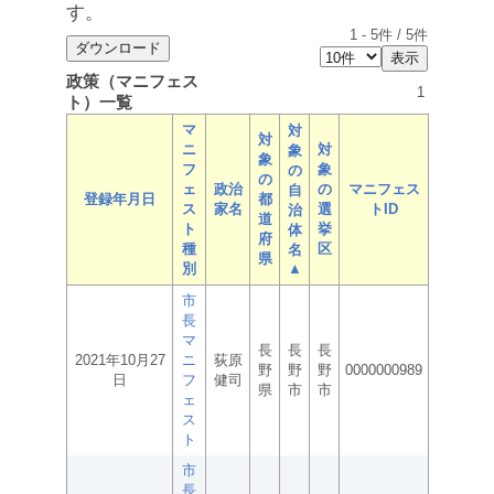
す。
1
-
5
件 /
5
件
政策（マニフェス
1
ト）一覧
マ
対
対
ニ
対
象
象
フ
象
の
の
ェ
政治
の
マニフェス
自
登録年月日
都
ス
家名
選
トID
治
道
ト
挙
体
府
種
区
名
県
別
▲
市
長
マ
長
長
長
2021年10月27
ニ
荻原
野
野
野
0000000989
日
フ
健司
県
市
市
ェ
ス
ト
市
長