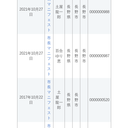
マ
土屋
長
長
長
2021年10月27
ニ
龍一
野
野
野
0000000988
日
フ
郎
県
市
市
ェ
ス
ト
市
長
マ
百合
長
長
長
2021年10月27
ニ
ゆり
野
野
野
0000000987
日
フ
恵
県
市
市
ェ
ス
ト
市
長
マ
土
長
長
2017年10月22
ニ
屋
野
野
0000000520
日
フ
龍一
県
市
ェ
郎
ス
ト
市