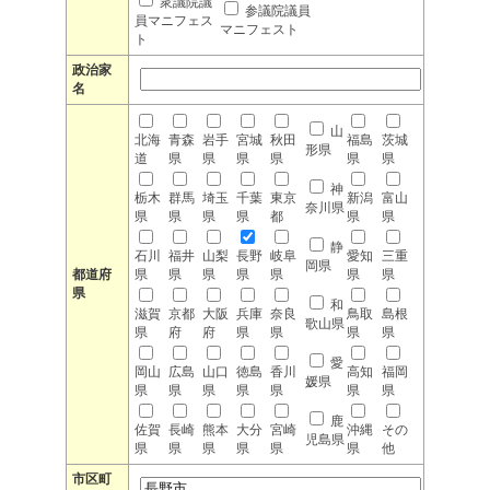
衆議院議
参議院議員
員マニフェス
マニフェスト
ト
政治家
名
山
北海
青森
岩手
宮城
秋田
福島
茨城
形県
道
県
県
県
県
県
県
神
栃木
群馬
埼玉
千葉
東京
新潟
富山
奈川県
県
県
県
県
都
県
県
静
石川
福井
山梨
長野
岐阜
愛知
三重
岡県
都道府
県
県
県
県
県
県
県
県
和
滋賀
京都
大阪
兵庫
奈良
鳥取
島根
歌山県
県
府
府
県
県
県
県
愛
岡山
広島
山口
徳島
香川
高知
福岡
媛県
県
県
県
県
県
県
県
鹿
佐賀
長崎
熊本
大分
宮崎
沖縄
その
児島県
県
県
県
県
県
県
他
市区町