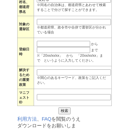
村名、
※同名の自治体は、都道府県とあわせて検索
都道府
することで分けて探すことができます。
県名
対象の
※都道府県、政令市や合併で選挙区が分かれ
選挙区
ている場合
から
登録日
まで
時
※「20xx/xx/xx」 から 「20xx/xx/xx」ま
で というように入力してください。
解決す
るため
※関心のあるキーワード、政策をご記入くだ
の重要
さい。
政策
マニフ
ェスト
ID
利用方法
、
FAQ
を閲覧のうえ
ダウンロードをお願いしま