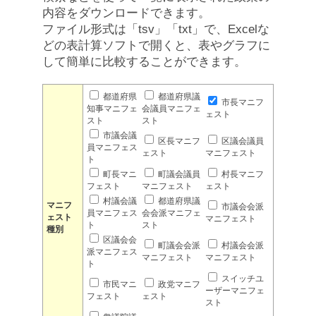
内容をダウンロードできます。
ファイル形式は「tsv」「txt」で、Excelな
どの表計算ソフトで開くと、表やグラフに
して簡単に比較することができます。
都道府県
都道府県議
市長マニフ
知事マニフェ
会議員マニフェ
ェスト
スト
スト
市議会議
区長マニフ
区議会議員
員マニフェス
ェスト
マニフェスト
ト
町長マニ
町議会議員
村長マニフ
フェスト
マニフェスト
ェスト
村議会議
都道府県議
マニフ
市議会会派
員マニフェス
会会派マニフェ
ェスト
マニフェスト
ト
スト
種別
区議会会
町議会会派
村議会会派
派マニフェス
マニフェスト
マニフェスト
ト
スイッチユ
市民マニ
政党マニフ
ーザーマニフェ
フェスト
ェスト
スト