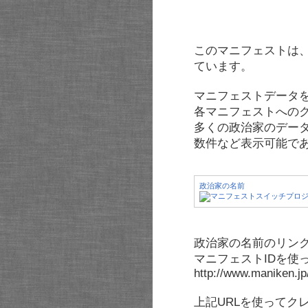
このマニフェストは
ています。
マニフェストデータ
各マニフェストへの
多くの政治家のデー
数件など表示可能で
政治家の名前
政治家の名前のリンク
マニフェストIDを使
http://www.maniken.j
上記URLを使ってク