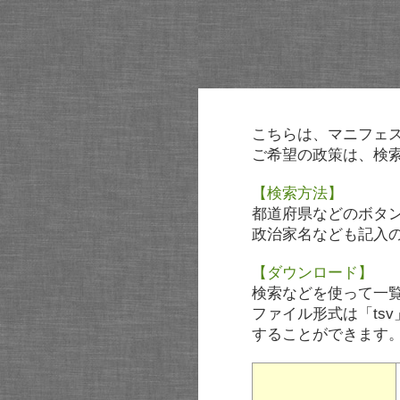
こちらは、マニフェ
ご希望の政策は、検
【検索方法】
都道府県などのボタ
政治家名なども記入
【ダウンロード】
検索などを使って一
ファイル形式は「tsv
することができます