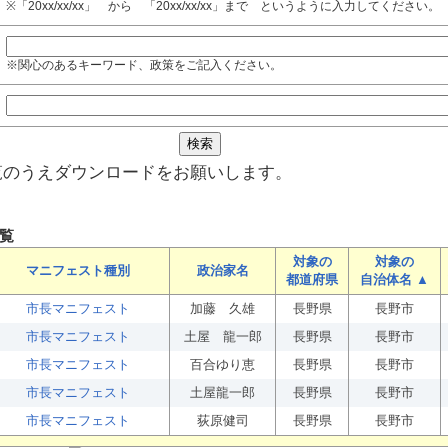
※「20xx/xx/xx」 から 「20xx/xx/xx」まで というように入力してください。
※関心のあるキーワード、政策をご記入ください。
覧のうえダウンロードをお願いします。
覧
対象の
対象の
マニフェスト種別
政治家名
都道府県
自治体名 ▲
市長マニフェスト
加藤 久雄
長野県
長野市
市長マニフェスト
土屋 龍一郎
長野県
長野市
市長マニフェスト
百合ゆり恵
長野県
長野市
市長マニフェスト
土屋龍一郎
長野県
長野市
市長マニフェスト
荻原健司
長野県
長野市