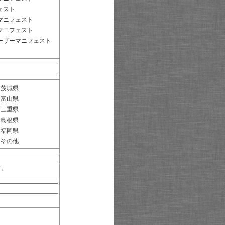
ェスト
マニフェスト
マニフェスト
ーザーマニフェスト
茨城県
富山県
三重県
島根県
福岡県
その他
す。