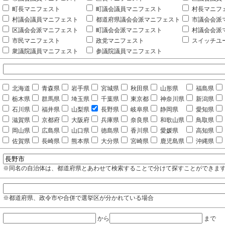
町長マニフェスト
町議会議員マニフェスト
村長マニフ
村議会議員マニフェスト
都道府県議会会派マニフェスト
市議会会派
区議会会派マニフェスト
町議会会派マニフェスト
村議会会派
市民マニフェスト
政党マニフェスト
スイッチユ
衆議院議員マニフェスト
参議院議員マニフェスト
北海道
青森県
岩手県
宮城県
秋田県
山形県
福島県
栃木県
群馬県
埼玉県
千葉県
東京都
神奈川県
新潟県
石川県
福井県
山梨県
長野県
岐阜県
静岡県
愛知県
滋賀県
京都府
大阪府
兵庫県
奈良県
和歌山県
鳥取県
岡山県
広島県
山口県
徳島県
香川県
愛媛県
高知県
佐賀県
長崎県
熊本県
大分県
宮崎県
鹿児島県
沖縄県
※同名の自治体は、都道府県とあわせて検索することで分けて探すことができま
※都道府県、政令市や合併で選挙区が分かれている場合
から
まで