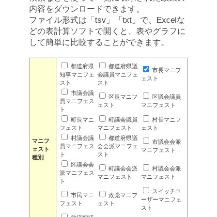
内容をダウンロードできます。
ファイル形式は「tsv」「txt」で、Excelな
どの表計算ソフトで開くと、表やグラフに
して簡単に比較することができます。
都道府県
都道府県議
市長マニフ
知事マニフェ
会議員マニフェ
ェスト
スト
スト
市議会議
区長マニフ
区議会議員
員マニフェス
ェスト
マニフェスト
ト
町長マニ
町議会議員
村長マニフ
フェスト
マニフェスト
ェスト
村議会議
都道府県議
マニフ
市議会会派
員マニフェス
会会派マニフェ
ェスト
マニフェスト
ト
スト
種別
区議会会
町議会会派
村議会会派
派マニフェス
マニフェスト
マニフェスト
ト
スイッチユ
市民マニ
政党マニフ
ーザーマニフェ
フェスト
ェスト
スト