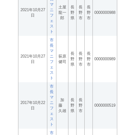
マ
土屋
長
長
長
2021年10月27
ニ
龍一
野
野
野
0000000988
日
フ
郎
県
市
市
ェ
ス
ト
市
長
マ
長
長
長
2021年10月27
ニ
荻原
野
野
野
0000000989
日
フ
健司
県
市
市
ェ
ス
ト
市
長
マ
加
長
長
2017年10月22
ニ
藤
野
野
0000000519
日
フ
久雄
県
市
ェ
ス
ト
市