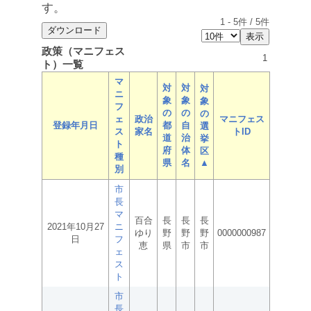
す。
1
-
5
件 /
5
件
政策（マニフェス
1
ト）一覧
マ
対
対
対
ニ
象
象
象
フ
の
の
の
ェ
政治
マニフェス
登録年月日
都
自
選
ス
家名
トID
道
治
挙
ト
府
体
区
種
県
名
▲
別
市
長
マ
百合
長
長
長
2021年10月27
ニ
ゆり
野
野
野
0000000987
日
フ
恵
県
市
市
ェ
ス
ト
市
長