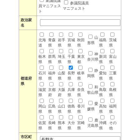
衆議院議
参議院議員
員マニフェス
マニフェスト
ト
政治家
名
山
北海
青森
岩手
宮城
秋田
福島
茨城
形県
道
県
県
県
県
県
県
神
栃木
群馬
埼玉
千葉
東京
新潟
富山
奈川県
県
県
県
県
都
県
県
静
石川
福井
山梨
長野
岐阜
愛知
三重
岡県
都道府
県
県
県
県
県
県
県
県
和
滋賀
京都
大阪
兵庫
奈良
鳥取
島根
歌山県
県
府
府
県
県
県
県
愛
岡山
広島
山口
徳島
香川
高知
福岡
媛県
県
県
県
県
県
県
県
鹿
佐賀
長崎
熊本
大分
宮崎
沖縄
その
児島県
県
県
県
県
県
県
他
市区町