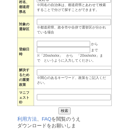
村名、
※同名の自治体は、都道府県とあわせて検索
都道府
することで分けて探すことができます。
県名
対象の
※都道府県、政令市や合併で選挙区が分かれ
選挙区
ている場合
から
登録日
まで
時
※「20xx/xx/xx」 から 「20xx/xx/xx」ま
で というように入力してください。
解決す
るため
※関心のあるキーワード、政策をご記入くだ
の重要
さい。
政策
マニフ
ェスト
ID
利用方法
、
FAQ
を閲覧のうえ
ダウンロードをお願いしま