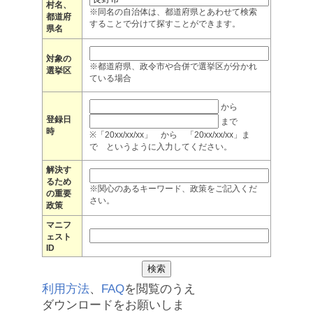
村名、
※同名の自治体は、都道府県とあわせて検索
都道府
することで分けて探すことができます。
県名
対象の
※都道府県、政令市や合併で選挙区が分かれ
選挙区
ている場合
から
登録日
まで
時
※「20xx/xx/xx」 から 「20xx/xx/xx」ま
で というように入力してください。
解決す
るため
※関心のあるキーワード、政策をご記入くだ
の重要
さい。
政策
マニフ
ェスト
ID
利用方法
、
FAQ
を閲覧のうえ
ダウンロードをお願いしま