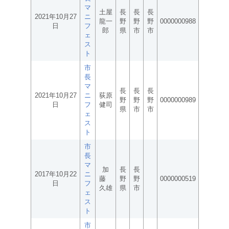
マ
土屋
長
長
長
2021年10月27
ニ
龍一
野
野
野
0000000988
日
フ
郎
県
市
市
ェ
ス
ト
市
長
マ
長
長
長
2021年10月27
ニ
荻原
野
野
野
0000000989
日
フ
健司
県
市
市
ェ
ス
ト
市
長
マ
加
長
長
2017年10月22
ニ
藤
野
野
0000000519
日
フ
久雄
県
市
ェ
ス
ト
市