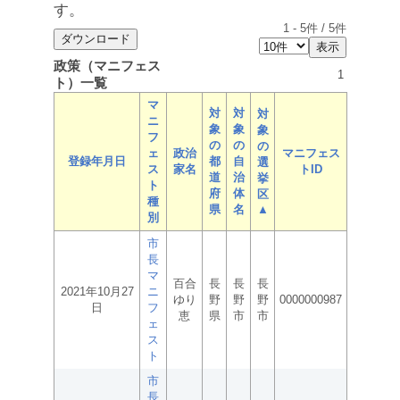
す。
1
-
5
件 /
5
件
政策（マニフェス
1
ト）一覧
マ
対
対
対
ニ
象
象
象
フ
の
の
の
ェ
政治
マニフェス
登録年月日
都
自
選
ス
家名
トID
道
治
挙
ト
府
体
区
種
県
名
▲
別
市
長
マ
百合
長
長
長
2021年10月27
ニ
ゆり
野
野
野
0000000987
日
フ
恵
県
市
市
ェ
ス
ト
市
長