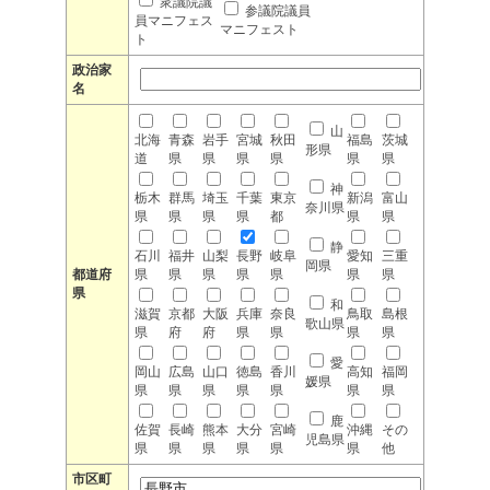
衆議院議
参議院議員
員マニフェス
マニフェスト
ト
政治家
名
山
北海
青森
岩手
宮城
秋田
福島
茨城
形県
道
県
県
県
県
県
県
神
栃木
群馬
埼玉
千葉
東京
新潟
富山
奈川県
県
県
県
県
都
県
県
静
石川
福井
山梨
長野
岐阜
愛知
三重
岡県
都道府
県
県
県
県
県
県
県
県
和
滋賀
京都
大阪
兵庫
奈良
鳥取
島根
歌山県
県
府
府
県
県
県
県
愛
岡山
広島
山口
徳島
香川
高知
福岡
媛県
県
県
県
県
県
県
県
鹿
佐賀
長崎
熊本
大分
宮崎
沖縄
その
児島県
県
県
県
県
県
県
他
市区町