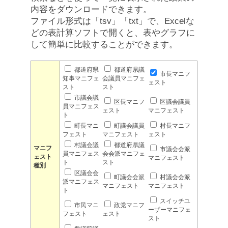
内容をダウンロードできます。
ファイル形式は「tsv」「txt」で、Excelな
どの表計算ソフトで開くと、表やグラフに
して簡単に比較することができます。
都道府県
都道府県議
市長マニフ
知事マニフェ
会議員マニフェ
ェスト
スト
スト
市議会議
区長マニフ
区議会議員
員マニフェス
ェスト
マニフェスト
ト
町長マニ
町議会議員
村長マニフ
フェスト
マニフェスト
ェスト
村議会議
都道府県議
マニフ
市議会会派
員マニフェス
会会派マニフェ
ェスト
マニフェスト
ト
スト
種別
区議会会
町議会会派
村議会会派
派マニフェス
マニフェスト
マニフェスト
ト
スイッチユ
市民マニ
政党マニフ
ーザーマニフェ
フェスト
ェスト
スト