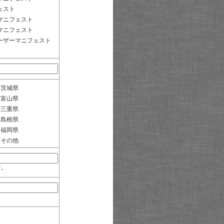
ェスト
マニフェスト
マニフェスト
ーザーマニフェスト
茨城県
富山県
三重県
島根県
福岡県
その他
す。