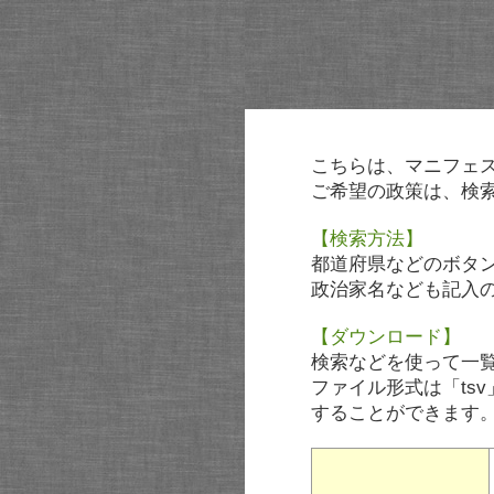
こちらは、マニフェ
ご希望の政策は、検
【検索方法】
都道府県などのボタ
政治家名なども記入
【ダウンロード】
検索などを使って一
ファイル形式は「tsv
することができます