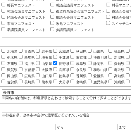
町長マニフェスト
町議会議員マニフェスト
村長マニフ
村議会議員マニフェスト
都道府県議会会派マニフェスト
市議会会派
区議会会派マニフェスト
町議会会派マニフェスト
村議会会派
市民マニフェスト
政党マニフェスト
スイッチユ
衆議院議員マニフェスト
参議院議員マニフェスト
北海道
青森県
岩手県
宮城県
秋田県
山形県
福島県
栃木県
群馬県
埼玉県
千葉県
東京都
神奈川県
新潟県
石川県
福井県
山梨県
長野県
岐阜県
静岡県
愛知県
滋賀県
京都府
大阪府
兵庫県
奈良県
和歌山県
鳥取県
岡山県
広島県
山口県
徳島県
香川県
愛媛県
高知県
佐賀県
長崎県
熊本県
大分県
宮崎県
鹿児島県
沖縄県
※同名の自治体は、都道府県とあわせて検索することで分けて探すことができま
※都道府県、政令市や合併で選挙区が分かれている場合
から
まで