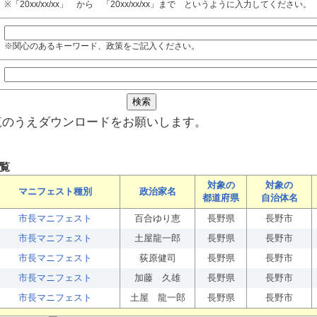
※「20xx/xx/xx」 から 「20xx/xx/xx」まで というように入力してください。
※関心のあるキーワード、政策をご記入ください。
覧のうえダウンロードをお願いします。
覧
対象の
対象の
マニフェスト種別
政治家名
都道府県
自治体名
市長マニフェスト
百合ゆり恵
長野県
長野市
市長マニフェスト
土屋龍一郎
長野県
長野市
市長マニフェスト
荻原健司
長野県
長野市
市長マニフェスト
加藤 久雄
長野県
長野市
市長マニフェスト
土屋 龍一郎
長野県
長野市