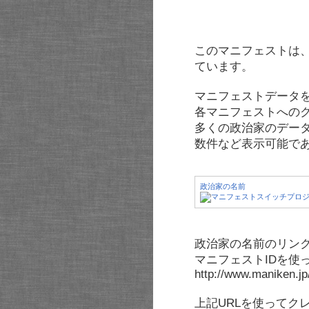
このマニフェストは
ています。
マニフェストデータ
各マニフェストへの
多くの政治家のデー
数件など表示可能で
政治家の名前
政治家の名前のリンク
マニフェストIDを使
http://www.maniken.j
上記URLを使ってク