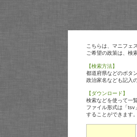
こちらは、マニフェ
ご希望の政策は、検
【検索方法】
都道府県などのボタ
政治家名なども記入
【ダウンロード】
検索などを使って一
ファイル形式は「tsv
することができます