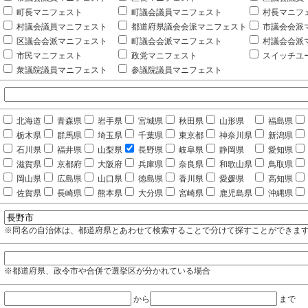
町長マニフェスト
町議会議員マニフェスト
村長マニフ
村議会議員マニフェスト
都道府県議会会派マニフェスト
市議会会派
区議会会派マニフェスト
町議会会派マニフェスト
村議会会派
市民マニフェスト
政党マニフェスト
スイッチユ
衆議院議員マニフェスト
参議院議員マニフェスト
北海道
青森県
岩手県
宮城県
秋田県
山形県
福島県
栃木県
群馬県
埼玉県
千葉県
東京都
神奈川県
新潟県
石川県
福井県
山梨県
長野県
岐阜県
静岡県
愛知県
滋賀県
京都府
大阪府
兵庫県
奈良県
和歌山県
鳥取県
岡山県
広島県
山口県
徳島県
香川県
愛媛県
高知県
佐賀県
長崎県
熊本県
大分県
宮崎県
鹿児島県
沖縄県
※同名の自治体は、都道府県とあわせて検索することで分けて探すことができま
※都道府県、政令市や合併で選挙区が分かれている場合
から
まで