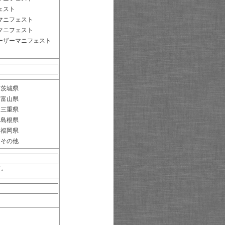
ェスト
マニフェスト
マニフェスト
ーザーマニフェスト
茨城県
富山県
三重県
島根県
福岡県
その他
す。