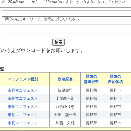
※「20xx/xx/xx」 から 「20xx/xx/xx」まで というように入力してください。
※関心のあるキーワード、政策をご記入ください。
覧のうえダウンロードをお願いします。
覧
対象の
対象の
マニフェスト種別
政治家名
都道府県
自治体名
市長マニフェスト
荻原健司
長野県
長野市
市長マニフェスト
土屋龍一郎
長野県
長野市
市長マニフェスト
百合ゆり恵
長野県
長野市
市長マニフェスト
土屋 龍一郎
長野県
長野市
市長マニフェスト
加藤 久雄
長野県
長野市