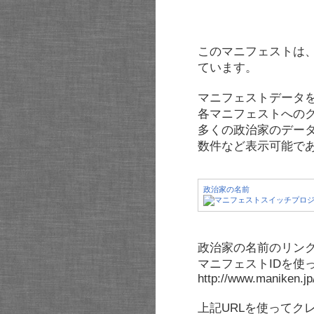
このマニフェストは
ています。
マニフェストデータ
各マニフェストへの
多くの政治家のデー
数件など表示可能で
政治家の名前
政治家の名前のリンク
マニフェストIDを使
http://www.maniken.j
上記URLを使ってク