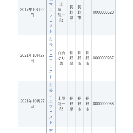
マ
土
長
長
2017年10月22
ニ
屋
野
野
0000000520
日
フ
龍一
県
市
ェ
郎
ス
ト
市
長
マ
百合
長
長
長
2021年10月27
ニ
ゆり
野
野
野
0000000987
日
フ
恵
県
市
市
ェ
ス
ト
市
長
マ
土屋
長
長
長
2021年10月27
ニ
龍一
野
野
野
0000000988
日
フ
郎
県
市
市
ェ
ス
ト
市