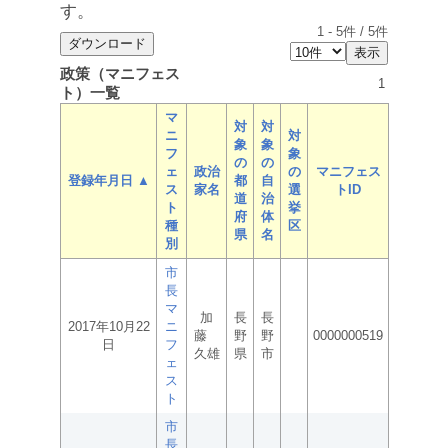
す。
1
-
5
件 /
5
件
政策（マニフェス
1
ト）一覧
マ
対
対
ニ
対
象
象
フ
象
の
の
ェ
政治
の
マニフェス
登録年月日 ▲
都
自
ス
家名
選
トID
道
治
ト
挙
府
体
種
区
県
名
別
市
長
マ
加
長
長
2017年10月22
ニ
藤
野
野
0000000519
日
フ
久雄
県
市
ェ
ス
ト
市
長