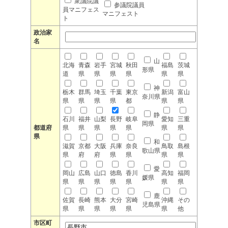
衆議院議
参議院議員
員マニフェス
マニフェスト
ト
政治家
名
山
北海
青森
岩手
宮城
秋田
福島
茨城
形県
道
県
県
県
県
県
県
神
栃木
群馬
埼玉
千葉
東京
新潟
富山
奈川県
県
県
県
県
都
県
県
静
石川
福井
山梨
長野
岐阜
愛知
三重
岡県
都道府
県
県
県
県
県
県
県
県
和
滋賀
京都
大阪
兵庫
奈良
鳥取
島根
歌山県
県
府
府
県
県
県
県
愛
岡山
広島
山口
徳島
香川
高知
福岡
媛県
県
県
県
県
県
県
県
鹿
佐賀
長崎
熊本
大分
宮崎
沖縄
その
児島県
県
県
県
県
県
県
他
市区町