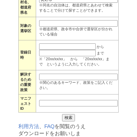
村名、
※同名の自治体は、都道府県とあわせて検索
都道府
することで分けて探すことができます。
県名
対象の
※都道府県、政令市や合併で選挙区が分かれ
選挙区
ている場合
から
登録日
まで
時
※「20xx/xx/xx」 から 「20xx/xx/xx」ま
で というように入力してください。
解決す
るため
※関心のあるキーワード、政策をご記入くだ
の重要
さい。
政策
マニフ
ェスト
ID
利用方法
、
FAQ
を閲覧のうえ
ダウンロードをお願いしま