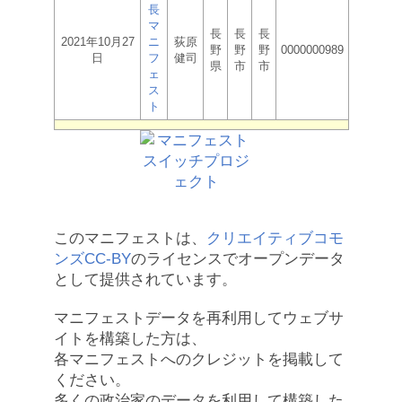
長
マ
長
長
長
2021年10月27
ニ
荻原
野
野
野
0000000989
日
フ
健司
県
市
市
ェ
ス
ト
このマニフェストは、
クリエイティブコモ
ンズCC-BY
のライセンスでオープンデータ
として提供されています。
マニフェストデータを再利用してウェブサ
イトを構築した方は、
各マニフェストへのクレジットを掲載して
ください。
多くの政治家のデータを利用して構築した