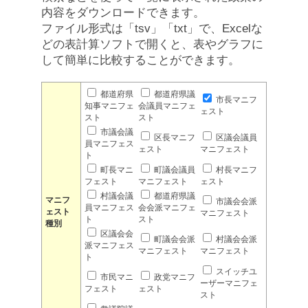
内容をダウンロードできます。
ファイル形式は「tsv」「txt」で、Excelな
どの表計算ソフトで開くと、表やグラフに
して簡単に比較することができます。
都道府県
都道府県議
市長マニフ
知事マニフェ
会議員マニフェ
ェスト
スト
スト
市議会議
区長マニフ
区議会議員
員マニフェス
ェスト
マニフェスト
ト
町長マニ
町議会議員
村長マニフ
フェスト
マニフェスト
ェスト
村議会議
都道府県議
マニフ
市議会会派
員マニフェス
会会派マニフェ
ェスト
マニフェスト
ト
スト
種別
区議会会
町議会会派
村議会会派
派マニフェス
マニフェスト
マニフェスト
ト
スイッチユ
市民マニ
政党マニフ
ーザーマニフェ
フェスト
ェスト
スト