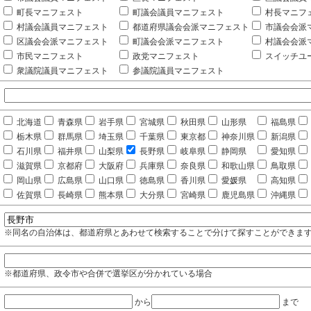
町長マニフェスト
町議会議員マニフェスト
村長マニフ
村議会議員マニフェスト
都道府県議会会派マニフェスト
市議会会派
区議会会派マニフェスト
町議会会派マニフェスト
村議会会派
市民マニフェスト
政党マニフェスト
スイッチユ
衆議院議員マニフェスト
参議院議員マニフェスト
北海道
青森県
岩手県
宮城県
秋田県
山形県
福島県
栃木県
群馬県
埼玉県
千葉県
東京都
神奈川県
新潟県
石川県
福井県
山梨県
長野県
岐阜県
静岡県
愛知県
滋賀県
京都府
大阪府
兵庫県
奈良県
和歌山県
鳥取県
岡山県
広島県
山口県
徳島県
香川県
愛媛県
高知県
佐賀県
長崎県
熊本県
大分県
宮崎県
鹿児島県
沖縄県
※同名の自治体は、都道府県とあわせて検索することで分けて探すことができま
※都道府県、政令市や合併で選挙区が分かれている場合
から
まで