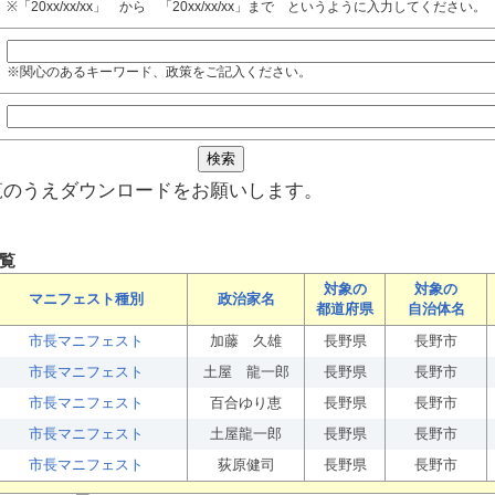
※「20xx/xx/xx」 から 「20xx/xx/xx」まで というように入力してください。
※関心のあるキーワード、政策をご記入ください。
覧のうえダウンロードをお願いします。
覧
対象の
対象の
マニフェスト種別
政治家名
都道府県
自治体名
市長マニフェスト
加藤 久雄
長野県
長野市
市長マニフェスト
土屋 龍一郎
長野県
長野市
市長マニフェスト
百合ゆり恵
長野県
長野市
市長マニフェスト
土屋龍一郎
長野県
長野市
市長マニフェスト
荻原健司
長野県
長野市