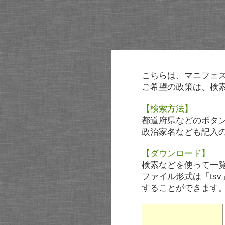
こちらは、マニフェ
ご希望の政策は、検
【検索方法】
都道府県などのボタ
政治家名なども記入
【ダウンロード】
検索などを使って一
ファイル形式は「tsv
することができます