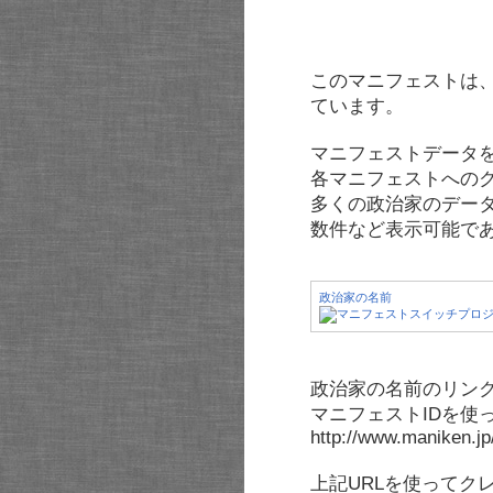
このマニフェストは
ています。
マニフェストデータ
各マニフェストへの
多くの政治家のデー
数件など表示可能で
政治家の名前
政治家の名前のリンク
マニフェストIDを使
http://www.maniken.j
上記URLを使ってク