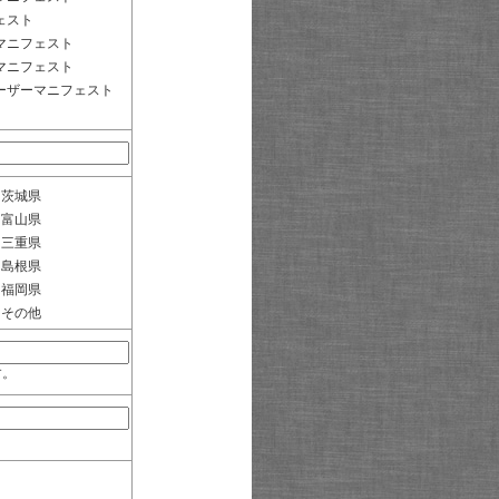
ェスト
マニフェスト
マニフェスト
ーザーマニフェスト
茨城県
富山県
三重県
島根県
福岡県
その他
す。