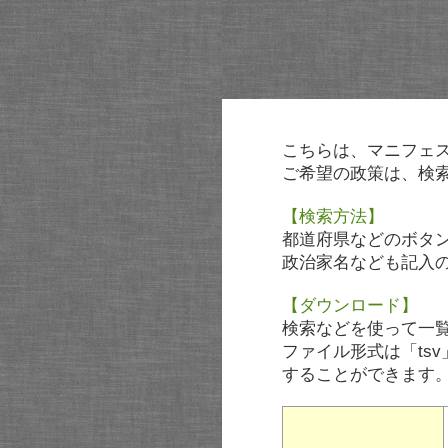
こちらは、マニフェ
ご希望の政策は、検
【検索方法】
都道府県などのボタ
政治家名なども記入
【ダウンロード】
検索などを使って一
ファイル形式は「tsv
することができます