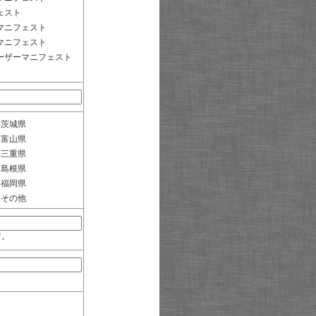
ェスト
マニフェスト
マニフェスト
ーザーマニフェスト
茨城県
富山県
三重県
島根県
福岡県
その他
す。