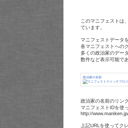
このマニフェストは
ています。
マニフェストデータ
各マニフェストへの
多くの政治家のデー
数件など表示可能で
政治家の名前
政治家の名前のリンク
マニフェストIDを使
http://www.maniken.j
上記URLを使ってク