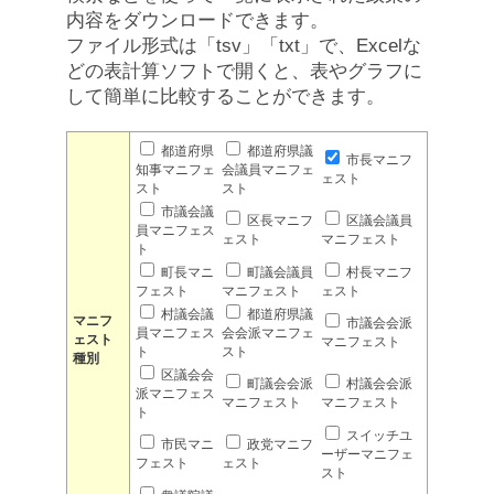
内容をダウンロードできます。
ファイル形式は「tsv」「txt」で、Excelな
どの表計算ソフトで開くと、表やグラフに
して簡単に比較することができます。
都道府県
都道府県議
市長マニフ
知事マニフェ
会議員マニフェ
ェスト
スト
スト
市議会議
区長マニフ
区議会議員
員マニフェス
ェスト
マニフェスト
ト
町長マニ
町議会議員
村長マニフ
フェスト
マニフェスト
ェスト
村議会議
都道府県議
マニフ
市議会会派
員マニフェス
会会派マニフェ
ェスト
マニフェスト
ト
スト
種別
区議会会
町議会会派
村議会会派
派マニフェス
マニフェスト
マニフェスト
ト
スイッチユ
市民マニ
政党マニフ
ーザーマニフェ
フェスト
ェスト
スト