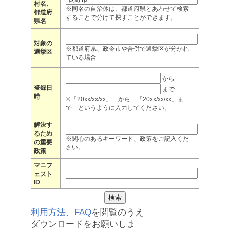
村名、
※同名の自治体は、都道府県とあわせて検索
都道府
することで分けて探すことができます。
県名
対象の
※都道府県、政令市や合併で選挙区が分かれ
選挙区
ている場合
から
登録日
まで
時
※「20xx/xx/xx」 から 「20xx/xx/xx」ま
で というように入力してください。
解決す
るため
※関心のあるキーワード、政策をご記入くだ
の重要
さい。
政策
マニフ
ェスト
ID
利用方法
、
FAQ
を閲覧のうえ
ダウンロードをお願いしま