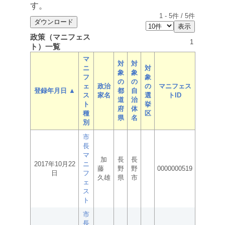
す。
1
-
5
件 /
5
件
政策（マニフェス
1
ト）一覧
マ
対
対
ニ
対
象
象
フ
象
の
の
ェ
政治
の
マニフェス
登録年月日 ▲
都
自
ス
家名
選
トID
道
治
ト
挙
府
体
種
区
県
名
別
市
長
マ
加
長
長
2017年10月22
ニ
藤
野
野
0000000519
日
フ
久雄
県
市
ェ
ス
ト
市
長