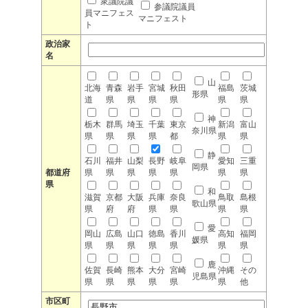
衆議院議
参議院議員
員マニフェス
マニフェスト
ト
政治家
名
山
北海
青森
岩手
宮城
秋田
福島
茨城
形県
道
県
県
県
県
県
県
神
栃木
群馬
埼玉
千葉
東京
新潟
富山
奈川県
県
県
県
県
都
県
県
静
石川
福井
山梨
長野
岐阜
愛知
三重
岡県
都道府
県
県
県
県
県
県
県
県
和
滋賀
京都
大阪
兵庫
奈良
鳥取
島根
歌山県
県
府
府
県
県
県
県
愛
岡山
広島
山口
徳島
香川
高知
福岡
媛県
県
県
県
県
県
県
県
鹿
佐賀
長崎
熊本
大分
宮崎
沖縄
その
児島県
県
県
県
県
県
県
他
市区町