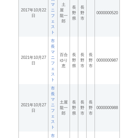
マ
土
長
長
2017年10月22
ニ
屋
野
野
0000000520
日
フ
龍一
県
市
ェ
郎
ス
ト
市
長
マ
百合
長
長
長
2021年10月27
ニ
ゆり
野
野
野
0000000987
日
フ
恵
県
市
市
ェ
ス
ト
市
長
マ
土屋
長
長
長
2021年10月27
ニ
龍一
野
野
野
0000000988
日
フ
郎
県
市
市
ェ
ス
ト
市