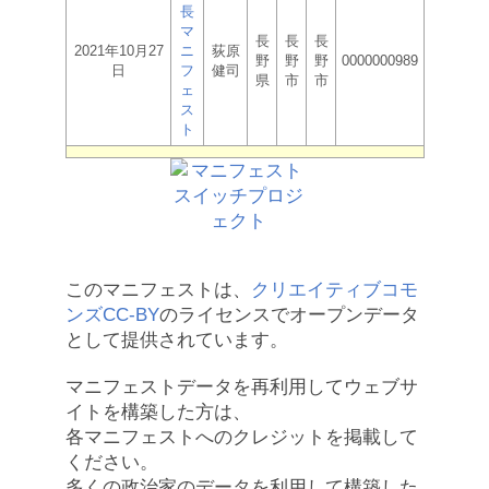
長
マ
長
長
長
2021年10月27
ニ
荻原
野
野
野
0000000989
日
フ
健司
県
市
市
ェ
ス
ト
このマニフェストは、
クリエイティブコモ
ンズCC-BY
のライセンスでオープンデータ
として提供されています。
マニフェストデータを再利用してウェブサ
イトを構築した方は、
各マニフェストへのクレジットを掲載して
ください。
多くの政治家のデータを利用して構築した