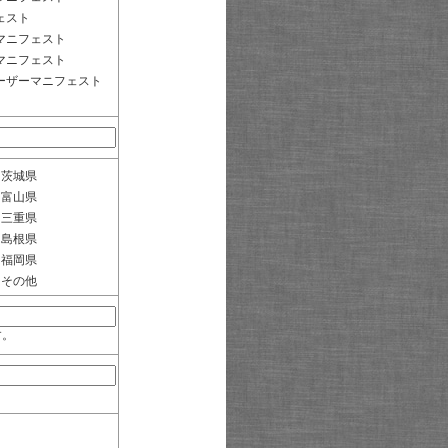
ェスト
マニフェスト
マニフェスト
ーザーマニフェスト
茨城県
富山県
三重県
島根県
福岡県
その他
す。