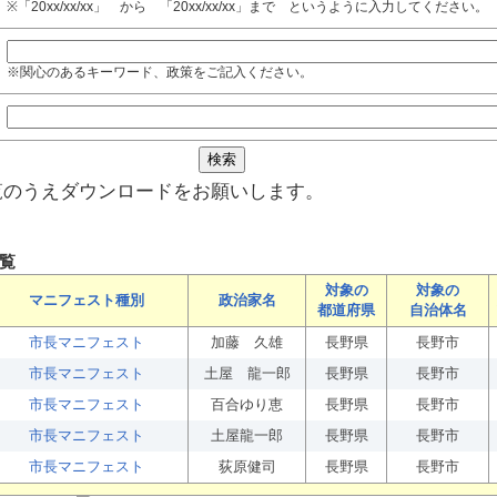
※「20xx/xx/xx」 から 「20xx/xx/xx」まで というように入力してください。
※関心のあるキーワード、政策をご記入ください。
覧のうえダウンロードをお願いします。
覧
対象の
対象の
マニフェスト種別
政治家名
都道府県
自治体名
市長マニフェスト
加藤 久雄
長野県
長野市
市長マニフェスト
土屋 龍一郎
長野県
長野市
市長マニフェスト
百合ゆり恵
長野県
長野市
市長マニフェスト
土屋龍一郎
長野県
長野市
市長マニフェスト
荻原健司
長野県
長野市