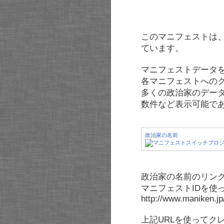
このマニフェストは
ています。
マニフェストデータ
各マニフェストへの
多くの政治家のデー
数件など表示可能で
政治家の名前
政治家の名前のリンク
マニフェストIDを使
http://www.maniken.j
上記URLを使ってク