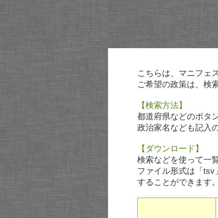
こちらは、マニフェ
ご希望の政策は、検
【検索方法】
都道府県などのボタ
政治家名なども記入
【ダウンロード】
検索などを使って一
ファイル形式は「tsv
することができます