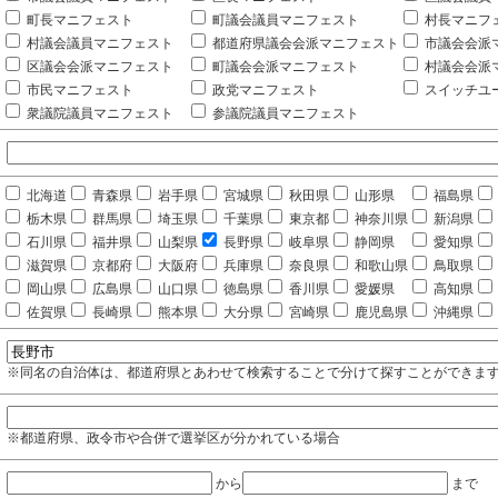
町長マニフェスト
町議会議員マニフェスト
村長マニフ
村議会議員マニフェスト
都道府県議会会派マニフェスト
市議会会派
区議会会派マニフェスト
町議会会派マニフェスト
村議会会派
市民マニフェスト
政党マニフェスト
スイッチユ
衆議院議員マニフェスト
参議院議員マニフェスト
北海道
青森県
岩手県
宮城県
秋田県
山形県
福島県
栃木県
群馬県
埼玉県
千葉県
東京都
神奈川県
新潟県
石川県
福井県
山梨県
長野県
岐阜県
静岡県
愛知県
滋賀県
京都府
大阪府
兵庫県
奈良県
和歌山県
鳥取県
岡山県
広島県
山口県
徳島県
香川県
愛媛県
高知県
佐賀県
長崎県
熊本県
大分県
宮崎県
鹿児島県
沖縄県
※同名の自治体は、都道府県とあわせて検索することで分けて探すことができま
※都道府県、政令市や合併で選挙区が分かれている場合
から
まで