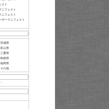
ェスト
マニフェスト
マニフェスト
ーザーマニフェスト
茨城県
富山県
三重県
島根県
福岡県
その他
す。