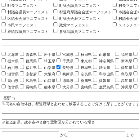
町長マニフェスト
町議会議員マニフェスト
村長マニフ
村議会議員マニフェスト
都道府県議会会派マニフェスト
市議会会派
区議会会派マニフェスト
町議会会派マニフェスト
村議会会派
市民マニフェスト
政党マニフェスト
スイッチユ
衆議院議員マニフェスト
参議院議員マニフェスト
北海道
青森県
岩手県
宮城県
秋田県
山形県
福島県
栃木県
群馬県
埼玉県
千葉県
東京都
神奈川県
新潟県
石川県
福井県
山梨県
長野県
岐阜県
静岡県
愛知県
滋賀県
京都府
大阪府
兵庫県
奈良県
和歌山県
鳥取県
岡山県
広島県
山口県
徳島県
香川県
愛媛県
高知県
佐賀県
長崎県
熊本県
大分県
宮崎県
鹿児島県
沖縄県
※同名の自治体は、都道府県とあわせて検索することで分けて探すことができま
※都道府県、政令市や合併で選挙区が分かれている場合
から
まで