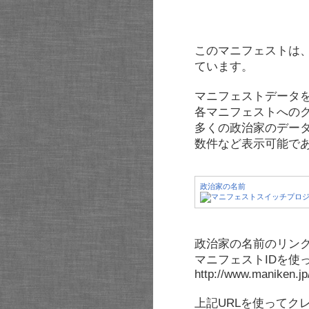
このマニフェストは
ています。
マニフェストデータ
各マニフェストへの
多くの政治家のデー
数件など表示可能で
政治家の名前
政治家の名前のリンク
マニフェストIDを使
http://www.maniken.j
上記URLを使ってク