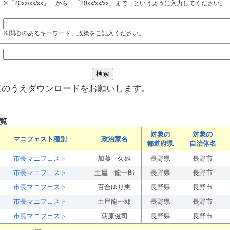
※「20xx/xx/xx」 から 「20xx/xx/xx」まで というように入力してください。
※関心のあるキーワード、政策をご記入ください。
覧のうえダウンロードをお願いします。
覧
対象の
対象の
マニフェスト種別
政治家名
都道府県
自治体名
市長マニフェスト
加藤 久雄
長野県
長野市
市長マニフェスト
土屋 龍一郎
長野県
長野市
市長マニフェスト
百合ゆり恵
長野県
長野市
市長マニフェスト
土屋龍一郎
長野県
長野市
市長マニフェスト
荻原健司
長野県
長野市