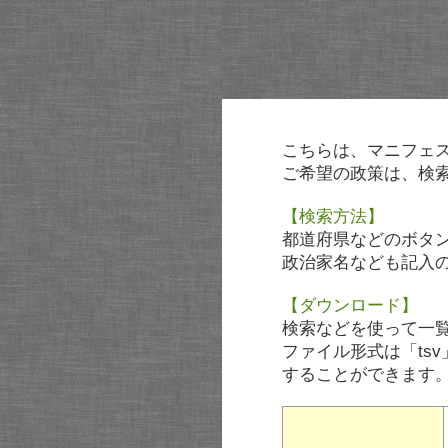
こちらは、マニフェ
ご希望の政策は、検
【検索方法】
都道府県などのボタ
政治家名なども記入
【ダウンロード】
検索などを使って一
ファイル形式は「tsv
することができます