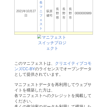
長
マ
長
長
長
2021年10月27
ニ
荻原
野
野
野
0000000989
日
フ
健司
県
市
市
ェ
ス
ト
このマニフェストは、
クリエイティブコモ
ンズCC-BY
のライセンスでオープンデータ
として提供されています。
マニフェストデータを再利用してウェブサ
イトを構築した方は、
各マニフェストへのクレジットを掲載して
ください。
多くの政治家のデータを利用して構築した