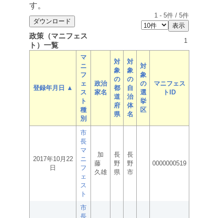
す。
1
-
5
件 /
5
件
政策（マニフェス
1
ト）一覧
マ
対
対
ニ
対
象
象
フ
象
の
の
ェ
政治
の
マニフェス
登録年月日 ▲
都
自
ス
家名
選
トID
道
治
ト
挙
府
体
種
区
県
名
別
市
長
マ
加
長
長
2017年10月22
ニ
藤
野
野
0000000519
日
フ
久雄
県
市
ェ
ス
ト
市
長