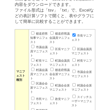
内容をダウンロードできます。
ファイル形式は「tsv」「txt」で、Excelな
どの表計算ソフトで開くと、表やグラフに
して簡単に比較することができます。
都道府県
都道府県議
市長マニフ
知事マニフェ
会議員マニフェ
ェスト
スト
スト
市議会議
区長マニフ
区議会議員
員マニフェス
ェスト
マニフェスト
ト
町長マニ
町議会議員
村長マニフ
フェスト
マニフェスト
ェスト
村議会議
都道府県議
マニフ
市議会会派
員マニフェス
会会派マニフェ
ェスト
マニフェスト
ト
スト
種別
区議会会
町議会会派
村議会会派
派マニフェス
マニフェスト
マニフェスト
ト
スイッチユ
市民マニ
政党マニフ
ーザーマニフェ
フェスト
ェスト
スト