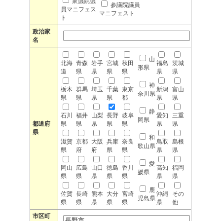
衆議院議
参議院議員
員マニフェス
マニフェスト
ト
政治家
名
山
北海
青森
岩手
宮城
秋田
福島
茨城
形県
道
県
県
県
県
県
県
神
栃木
群馬
埼玉
千葉
東京
新潟
富山
奈川県
県
県
県
県
都
県
県
静
石川
福井
山梨
長野
岐阜
愛知
三重
岡県
都道府
県
県
県
県
県
県
県
県
和
滋賀
京都
大阪
兵庫
奈良
鳥取
島根
歌山県
県
府
府
県
県
県
県
愛
岡山
広島
山口
徳島
香川
高知
福岡
媛県
県
県
県
県
県
県
県
鹿
佐賀
長崎
熊本
大分
宮崎
沖縄
その
児島県
県
県
県
県
県
県
他
市区町