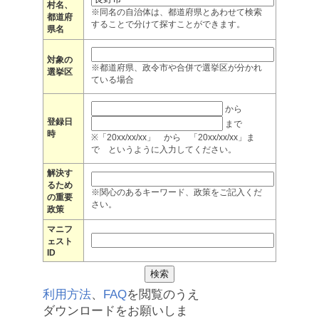
村名、
※同名の自治体は、都道府県とあわせて検索
都道府
することで分けて探すことができます。
県名
対象の
※都道府県、政令市や合併で選挙区が分かれ
選挙区
ている場合
から
登録日
まで
時
※「20xx/xx/xx」 から 「20xx/xx/xx」ま
で というように入力してください。
解決す
るため
※関心のあるキーワード、政策をご記入くだ
の重要
さい。
政策
マニフ
ェスト
ID
利用方法
、
FAQ
を閲覧のうえ
ダウンロードをお願いしま