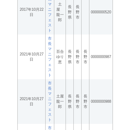
マ
土
長
長
2017年10月22
ニ
屋
野
野
0000000520
日
フ
龍一
県
市
ェ
郎
ス
ト
市
長
マ
百合
長
長
長
2021年10月27
ニ
ゆり
野
野
野
0000000987
日
フ
恵
県
市
市
ェ
ス
ト
市
長
マ
土屋
長
長
長
2021年10月27
ニ
龍一
野
野
野
0000000988
日
フ
郎
県
市
市
ェ
ス
ト
市