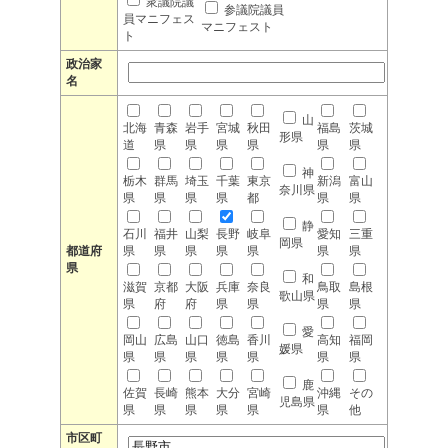
衆議院議
参議院議員
員マニフェス
マニフェスト
ト
政治家
名
山
北海
青森
岩手
宮城
秋田
福島
茨城
形県
道
県
県
県
県
県
県
神
栃木
群馬
埼玉
千葉
東京
新潟
富山
奈川県
県
県
県
県
都
県
県
静
石川
福井
山梨
長野
岐阜
愛知
三重
岡県
都道府
県
県
県
県
県
県
県
県
和
滋賀
京都
大阪
兵庫
奈良
鳥取
島根
歌山県
県
府
府
県
県
県
県
愛
岡山
広島
山口
徳島
香川
高知
福岡
媛県
県
県
県
県
県
県
県
鹿
佐賀
長崎
熊本
大分
宮崎
沖縄
その
児島県
県
県
県
県
県
県
他
市区町