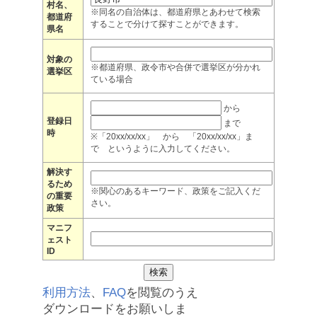
村名、
※同名の自治体は、都道府県とあわせて検索
都道府
することで分けて探すことができます。
県名
対象の
※都道府県、政令市や合併で選挙区が分かれ
選挙区
ている場合
から
登録日
まで
時
※「20xx/xx/xx」 から 「20xx/xx/xx」ま
で というように入力してください。
解決す
るため
※関心のあるキーワード、政策をご記入くだ
の重要
さい。
政策
マニフ
ェスト
ID
利用方法
、
FAQ
を閲覧のうえ
ダウンロードをお願いしま