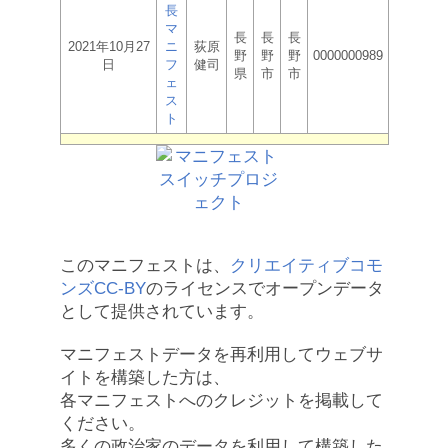
長
マ
長
長
長
2021年10月27
ニ
荻原
野
野
野
0000000989
日
フ
健司
県
市
市
ェ
ス
ト
このマニフェストは、
クリエイティブコモ
ンズCC-BY
のライセンスでオープンデータ
として提供されています。
マニフェストデータを再利用してウェブサ
イトを構築した方は、
各マニフェストへのクレジットを掲載して
ください。
多くの政治家のデータを利用して構築した