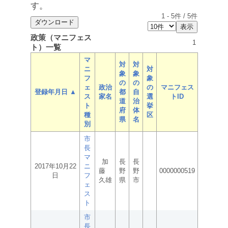
す。
1
-
5
件 /
5
件
政策（マニフェス
1
ト）一覧
マ
対
対
ニ
対
象
象
フ
象
の
の
ェ
政治
の
マニフェス
登録年月日 ▲
都
自
ス
家名
選
トID
道
治
ト
挙
府
体
種
区
県
名
別
市
長
マ
加
長
長
2017年10月22
ニ
藤
野
野
0000000519
日
フ
久雄
県
市
ェ
ス
ト
市
長