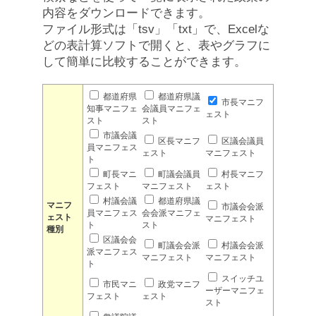
内容をダウンロードできます。
ファイル形式は「tsv」「txt」で、Excelな
どの表計算ソフトで開くと、表やグラフに
して簡単に比較することができます。
都道府県
都道府県議
市長マニフ
知事マニフェ
会議員マニフェ
ェスト
スト
スト
市議会議
区長マニフ
区議会議員
員マニフェス
ェスト
マニフェスト
ト
町長マニ
町議会議員
村長マニフ
フェスト
マニフェスト
ェスト
村議会議
都道府県議
マニフ
市議会会派
員マニフェス
会会派マニフェ
ェスト
マニフェスト
ト
スト
種別
区議会会
町議会会派
村議会会派
派マニフェス
マニフェスト
マニフェスト
ト
スイッチユ
市民マニ
政党マニフ
ーザーマニフェ
フェスト
ェスト
スト