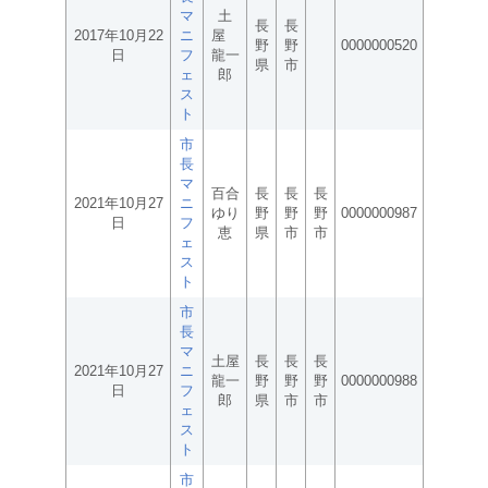
マ
土
長
長
2017年10月22
ニ
屋
野
野
0000000520
日
フ
龍一
県
市
ェ
郎
ス
ト
市
長
マ
百合
長
長
長
2021年10月27
ニ
ゆり
野
野
野
0000000987
日
フ
恵
県
市
市
ェ
ス
ト
市
長
マ
土屋
長
長
長
2021年10月27
ニ
龍一
野
野
野
0000000988
日
フ
郎
県
市
市
ェ
ス
ト
市