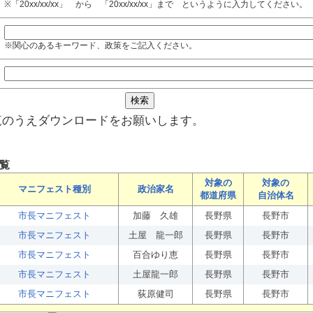
※「20xx/xx/xx」 から 「20xx/xx/xx」まで というように入力してください。
※関心のあるキーワード、政策をご記入ください。
覧のうえダウンロードをお願いします。
覧
対象の
対象の
マニフェスト種別
政治家名
都道府県
自治体名
市長マニフェスト
加藤 久雄
長野県
長野市
市長マニフェスト
土屋 龍一郎
長野県
長野市
市長マニフェスト
百合ゆり恵
長野県
長野市
市長マニフェスト
土屋龍一郎
長野県
長野市
市長マニフェスト
荻原健司
長野県
長野市