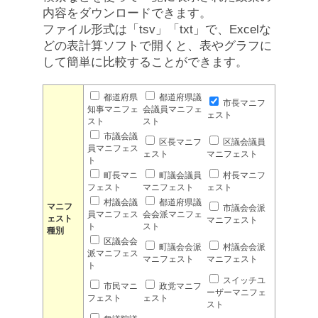
内容をダウンロードできます。
ファイル形式は「tsv」「txt」で、Excelな
どの表計算ソフトで開くと、表やグラフに
して簡単に比較することができます。
都道府県
都道府県議
市長マニフ
知事マニフェ
会議員マニフェ
ェスト
スト
スト
市議会議
区長マニフ
区議会議員
員マニフェス
ェスト
マニフェスト
ト
町長マニ
町議会議員
村長マニフ
フェスト
マニフェスト
ェスト
村議会議
都道府県議
マニフ
市議会会派
員マニフェス
会会派マニフェ
ェスト
マニフェスト
ト
スト
種別
区議会会
町議会会派
村議会会派
派マニフェス
マニフェスト
マニフェスト
ト
スイッチユ
市民マニ
政党マニフ
ーザーマニフェ
フェスト
ェスト
スト