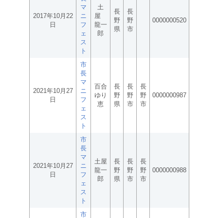
マ
土
長
長
2017年10月22
ニ
屋
野
野
0000000520
日
フ
龍一
県
市
ェ
郎
ス
ト
市
長
マ
百合
長
長
長
2021年10月27
ニ
ゆり
野
野
野
0000000987
日
フ
恵
県
市
市
ェ
ス
ト
市
長
マ
土屋
長
長
長
2021年10月27
ニ
龍一
野
野
野
0000000988
日
フ
郎
県
市
市
ェ
ス
ト
市