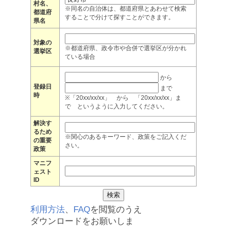
村名、
※同名の自治体は、都道府県とあわせて検索
都道府
することで分けて探すことができます。
県名
対象の
※都道府県、政令市や合併で選挙区が分かれ
選挙区
ている場合
から
登録日
まで
時
※「20xx/xx/xx」 から 「20xx/xx/xx」ま
で というように入力してください。
解決す
るため
※関心のあるキーワード、政策をご記入くだ
の重要
さい。
政策
マニフ
ェスト
ID
利用方法
、
FAQ
を閲覧のうえ
ダウンロードをお願いしま