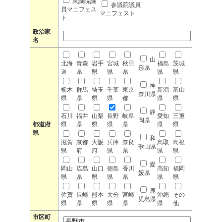
衆議院議
参議院議員
員マニフェス
マニフェスト
ト
政治家
名
山
北海
青森
岩手
宮城
秋田
福島
茨城
形県
道
県
県
県
県
県
県
神
栃木
群馬
埼玉
千葉
東京
新潟
富山
奈川県
県
県
県
県
都
県
県
静
石川
福井
山梨
長野
岐阜
愛知
三重
岡県
都道府
県
県
県
県
県
県
県
県
和
滋賀
京都
大阪
兵庫
奈良
鳥取
島根
歌山県
県
府
府
県
県
県
県
愛
岡山
広島
山口
徳島
香川
高知
福岡
媛県
県
県
県
県
県
県
県
鹿
佐賀
長崎
熊本
大分
宮崎
沖縄
その
児島県
県
県
県
県
県
県
他
市区町