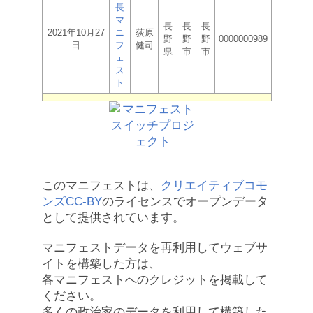
長
マ
長
長
長
2021年10月27
ニ
荻原
野
野
野
0000000989
日
フ
健司
県
市
市
ェ
ス
ト
このマニフェストは、
クリエイティブコモ
ンズCC-BY
のライセンスでオープンデータ
として提供されています。
マニフェストデータを再利用してウェブサ
イトを構築した方は、
各マニフェストへのクレジットを掲載して
ください。
多くの政治家のデータを利用して構築した