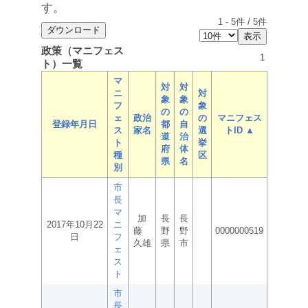
す。
1
-
5
件 /
5
件
政策（マニフェス
1
ト）一覧
マ
対
対
ニ
対
象
象
フ
象
の
の
ェ
政治
の
マニフェス
登録年月日
都
自
ス
家名
選
トID ▲
道
治
ト
挙
府
体
種
区
県
名
別
市
長
マ
加
長
長
2017年10月22
ニ
藤
野
野
0000000519
日
フ
久雄
県
市
ェ
ス
ト
市
長