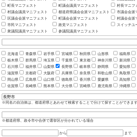
町長マニフェスト
町議会議員マニフェスト
村長マニフ
村議会議員マニフェスト
都道府県議会会派マニフェスト
市議会会派
区議会会派マニフェスト
町議会会派マニフェスト
村議会会派
市民マニフェスト
政党マニフェスト
スイッチユ
衆議院議員マニフェスト
参議院議員マニフェスト
北海道
青森県
岩手県
宮城県
秋田県
山形県
福島県
栃木県
群馬県
埼玉県
千葉県
東京都
神奈川県
新潟県
石川県
福井県
山梨県
長野県
岐阜県
静岡県
愛知県
滋賀県
京都府
大阪府
兵庫県
奈良県
和歌山県
鳥取県
岡山県
広島県
山口県
徳島県
香川県
愛媛県
高知県
佐賀県
長崎県
熊本県
大分県
宮崎県
鹿児島県
沖縄県
※同名の自治体は、都道府県とあわせて検索することで分けて探すことができま
※都道府県、政令市や合併で選挙区が分かれている場合
から
まで