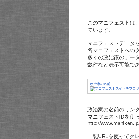
このマニフェストは
ています。
マニフェストデータ
各マニフェストへの
多くの政治家のデー
数件など表示可能で
政治家の名前
政治家の名前のリンク
マニフェストIDを使
http://www.maniken.j
上記URLを使ってク