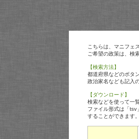
こちらは、マニフェ
ご希望の政策は、検
【検索方法】
都道府県などのボタ
政治家名なども記入
【ダウンロード】
検索などを使って一
ファイル形式は「tsv
することができます