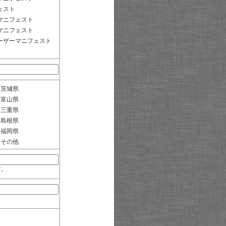
ェスト
マニフェスト
マニフェスト
ーザーマニフェスト
茨城県
富山県
三重県
島根県
福岡県
その他
す。