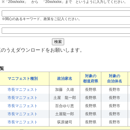
※「20xx/xx/xx」 から 「20xx/xx/xx」まで というように入力してください。
※関心のあるキーワード、政策をご記入ください。
覧のうえダウンロードをお願いします。
覧
対象の
対象の
マニフェスト種別
政治家名
都道府県
自治体名
市長マニフェスト
加藤 久雄
長野県
長野市
市長マニフェスト
土屋 龍一郎
長野県
長野市
市長マニフェスト
百合ゆり恵
長野県
長野市
市長マニフェスト
土屋龍一郎
長野県
長野市
市長マニフェスト
荻原健司
長野県
長野市