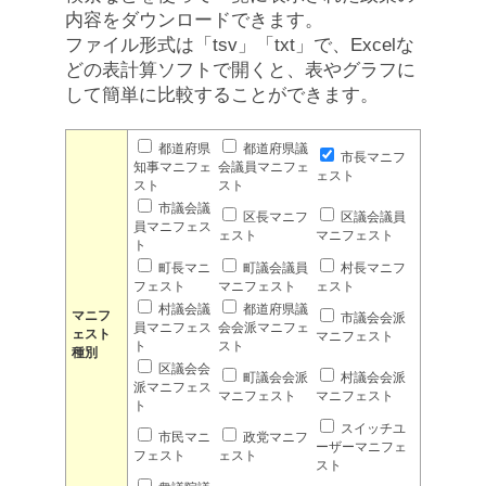
内容をダウンロードできます。
ファイル形式は「tsv」「txt」で、Excelな
どの表計算ソフトで開くと、表やグラフに
して簡単に比較することができます。
都道府県
都道府県議
市長マニフ
知事マニフェ
会議員マニフェ
ェスト
スト
スト
市議会議
区長マニフ
区議会議員
員マニフェス
ェスト
マニフェスト
ト
町長マニ
町議会議員
村長マニフ
フェスト
マニフェスト
ェスト
村議会議
都道府県議
マニフ
市議会会派
員マニフェス
会会派マニフェ
ェスト
マニフェスト
ト
スト
種別
区議会会
町議会会派
村議会会派
派マニフェス
マニフェスト
マニフェスト
ト
スイッチユ
市民マニ
政党マニフ
ーザーマニフェ
フェスト
ェスト
スト