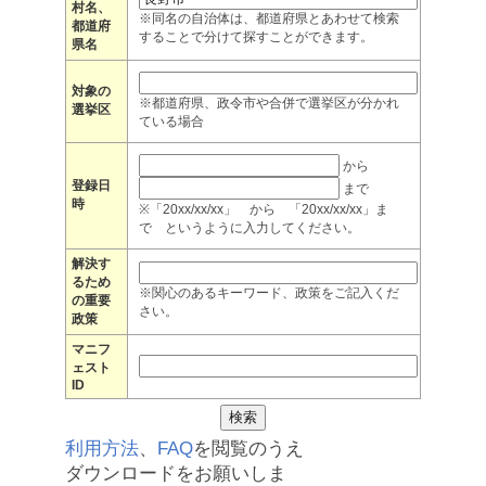
村名、
※同名の自治体は、都道府県とあわせて検索
都道府
することで分けて探すことができます。
県名
対象の
※都道府県、政令市や合併で選挙区が分かれ
選挙区
ている場合
から
登録日
まで
時
※「20xx/xx/xx」 から 「20xx/xx/xx」ま
で というように入力してください。
解決す
るため
※関心のあるキーワード、政策をご記入くだ
の重要
さい。
政策
マニフ
ェスト
ID
利用方法
、
FAQ
を閲覧のうえ
ダウンロードをお願いしま