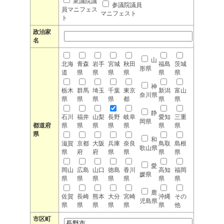
衆議院議
参議院議員
員マニフェス
マニフェスト
ト
政治家
名
山
北海
青森
岩手
宮城
秋田
福島
茨城
形県
道
県
県
県
県
県
県
神
栃木
群馬
埼玉
千葉
東京
新潟
富山
奈川県
県
県
県
県
都
県
県
静
石川
福井
山梨
長野
岐阜
愛知
三重
岡県
都道府
県
県
県
県
県
県
県
県
和
滋賀
京都
大阪
兵庫
奈良
鳥取
島根
歌山県
県
府
府
県
県
県
県
愛
岡山
広島
山口
徳島
香川
高知
福岡
媛県
県
県
県
県
県
県
県
鹿
佐賀
長崎
熊本
大分
宮崎
沖縄
その
児島県
県
県
県
県
県
県
他
市区町