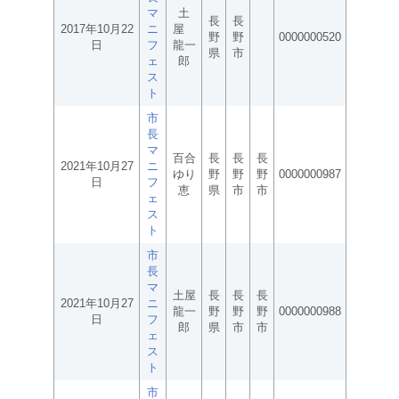
マ
土
長
長
2017年10月22
ニ
屋
野
野
0000000520
日
フ
龍一
県
市
ェ
郎
ス
ト
市
長
マ
百合
長
長
長
2021年10月27
ニ
ゆり
野
野
野
0000000987
日
フ
恵
県
市
市
ェ
ス
ト
市
長
マ
土屋
長
長
長
2021年10月27
ニ
龍一
野
野
野
0000000988
日
フ
郎
県
市
市
ェ
ス
ト
市