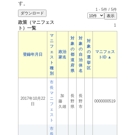
す。
1
-
5
件 /
5
件
政策（マニフェス
1
ト）一覧
マ
対
対
ニ
対
象
象
フ
象
の
の
ェ
政治
の
マニフェス
登録年月日
都
自
ス
家名
選
トID ▲
道
治
ト
挙
府
体
種
区
県
名
別
市
長
マ
加
長
長
2017年10月22
ニ
藤
野
野
0000000519
日
フ
久雄
県
市
ェ
ス
ト
市
長