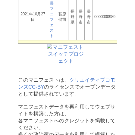
長
マ
長
長
長
2021年10月27
ニ
荻原
野
野
野
0000000989
日
フ
健司
県
市
市
ェ
ス
ト
このマニフェストは、
クリエイティブコモ
ンズCC-BY
のライセンスでオープンデータ
として提供されています。
マニフェストデータを再利用してウェブサ
イトを構築した方は、
各マニフェストへのクレジットを掲載して
ください。
多くの政治家のデータを利用して構築した