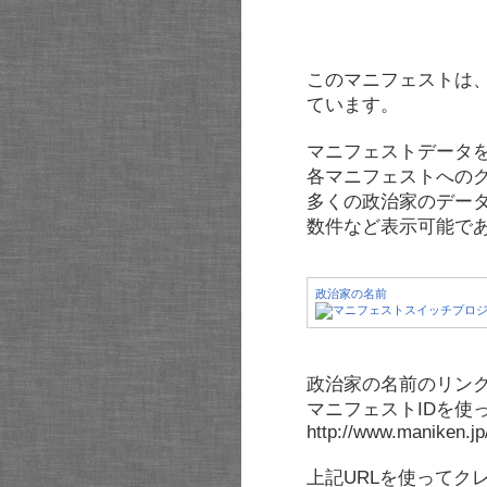
このマニフェストは
ています。
マニフェストデータ
各マニフェストへの
多くの政治家のデー
数件など表示可能で
政治家の名前
政治家の名前のリンク
マニフェストIDを使
http://www.maniken.j
上記URLを使ってク