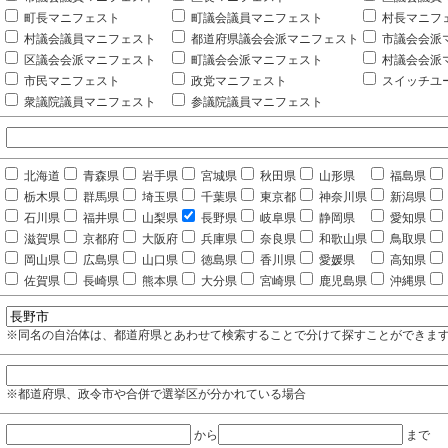
町長マニフェスト
町議会議員マニフェスト
村長マニフ
村議会議員マニフェスト
都道府県議会会派マニフェスト
市議会会派
区議会会派マニフェスト
町議会会派マニフェスト
村議会会派
市民マニフェスト
政党マニフェスト
スイッチユ
衆議院議員マニフェスト
参議院議員マニフェスト
北海道
青森県
岩手県
宮城県
秋田県
山形県
福島県
栃木県
群馬県
埼玉県
千葉県
東京都
神奈川県
新潟県
石川県
福井県
山梨県
長野県
岐阜県
静岡県
愛知県
滋賀県
京都府
大阪府
兵庫県
奈良県
和歌山県
鳥取県
岡山県
広島県
山口県
徳島県
香川県
愛媛県
高知県
佐賀県
長崎県
熊本県
大分県
宮崎県
鹿児島県
沖縄県
※同名の自治体は、都道府県とあわせて検索することで分けて探すことができま
※都道府県、政令市や合併で選挙区が分かれている場合
から
まで