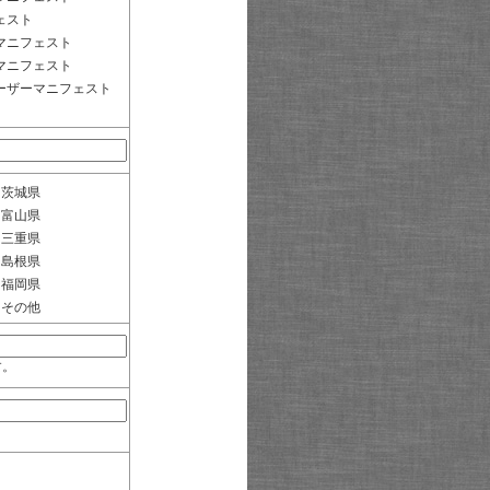
ェスト
マニフェスト
マニフェスト
ーザーマニフェスト
茨城県
富山県
三重県
島根県
福岡県
その他
す。