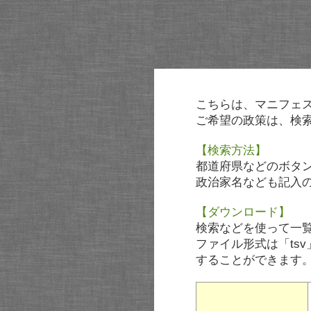
こちらは、マニフェ
ご希望の政策は、検
【検索方法】
都道府県などのボタ
政治家名なども記入
【ダウンロード】
検索などを使って一
ファイル形式は「tsv
することができます