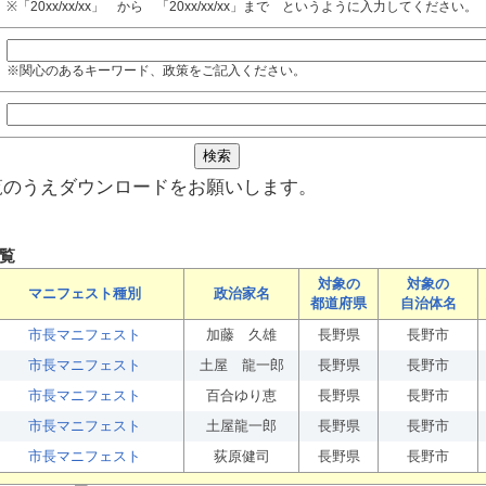
※「20xx/xx/xx」 から 「20xx/xx/xx」まで というように入力してください。
※関心のあるキーワード、政策をご記入ください。
覧のうえダウンロードをお願いします。
覧
対象の
対象の
マニフェスト種別
政治家名
都道府県
自治体名
市長マニフェスト
加藤 久雄
長野県
長野市
市長マニフェスト
土屋 龍一郎
長野県
長野市
市長マニフェスト
百合ゆり恵
長野県
長野市
市長マニフェスト
土屋龍一郎
長野県
長野市
市長マニフェスト
荻原健司
長野県
長野市