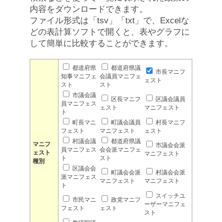
内容をダウンロードできます。
ファイル形式は「tsv」「txt」で、Excelな
どの表計算ソフトで開くと、表やグラフに
して簡単に比較することができます。
都道府県
都道府県議
市長マニフ
知事マニフェ
会議員マニフェ
ェスト
スト
スト
市議会議
区長マニフ
区議会議員
員マニフェス
ェスト
マニフェスト
ト
町長マニ
町議会議員
村長マニフ
フェスト
マニフェスト
ェスト
村議会議
都道府県議
マニフ
市議会会派
員マニフェス
会会派マニフェ
ェスト
マニフェスト
ト
スト
種別
区議会会
町議会会派
村議会会派
派マニフェス
マニフェスト
マニフェスト
ト
スイッチユ
市民マニ
政党マニフ
ーザーマニフェ
フェスト
ェスト
スト