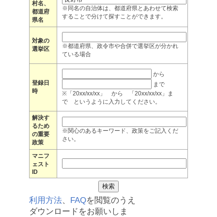
村名、
※同名の自治体は、都道府県とあわせて検索
都道府
することで分けて探すことができます。
県名
対象の
※都道府県、政令市や合併で選挙区が分かれ
選挙区
ている場合
から
登録日
まで
時
※「20xx/xx/xx」 から 「20xx/xx/xx」ま
で というように入力してください。
解決す
るため
※関心のあるキーワード、政策をご記入くだ
の重要
さい。
政策
マニフ
ェスト
ID
利用方法
、
FAQ
を閲覧のうえ
ダウンロードをお願いしま