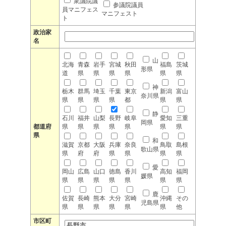
衆議院議
参議院議員
員マニフェス
マニフェスト
ト
政治家
名
山
北海
青森
岩手
宮城
秋田
福島
茨城
形県
道
県
県
県
県
県
県
神
栃木
群馬
埼玉
千葉
東京
新潟
富山
奈川県
県
県
県
県
都
県
県
静
石川
福井
山梨
長野
岐阜
愛知
三重
岡県
都道府
県
県
県
県
県
県
県
県
和
滋賀
京都
大阪
兵庫
奈良
鳥取
島根
歌山県
県
府
府
県
県
県
県
愛
岡山
広島
山口
徳島
香川
高知
福岡
媛県
県
県
県
県
県
県
県
鹿
佐賀
長崎
熊本
大分
宮崎
沖縄
その
児島県
県
県
県
県
県
県
他
市区町