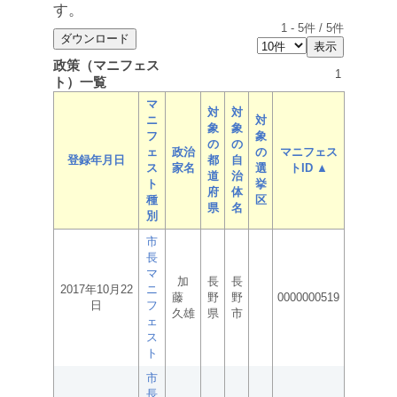
す。
1
-
5
件 /
5
件
政策（マニフェス
1
ト）一覧
マ
対
対
ニ
対
象
象
フ
象
の
の
ェ
政治
の
マニフェス
登録年月日
都
自
ス
家名
選
トID ▲
道
治
ト
挙
府
体
種
区
県
名
別
市
長
マ
加
長
長
2017年10月22
ニ
藤
野
野
0000000519
日
フ
久雄
県
市
ェ
ス
ト
市
長