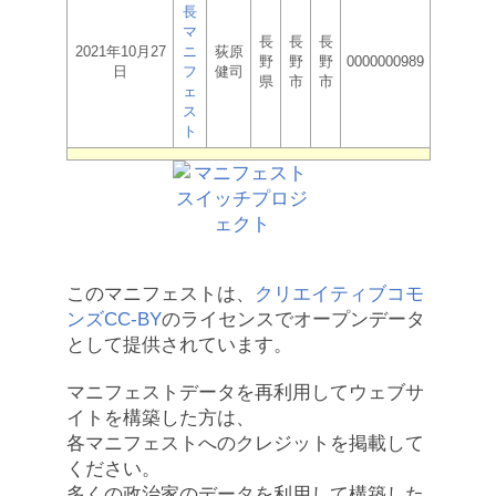
長
マ
長
長
長
2021年10月27
ニ
荻原
野
野
野
0000000989
日
フ
健司
県
市
市
ェ
ス
ト
このマニフェストは、
クリエイティブコモ
ンズCC-BY
のライセンスでオープンデータ
として提供されています。
マニフェストデータを再利用してウェブサ
イトを構築した方は、
各マニフェストへのクレジットを掲載して
ください。
多くの政治家のデータを利用して構築した