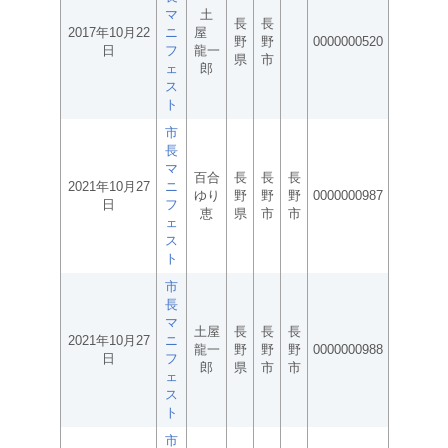
マ
土
長
長
2017年10月22
ニ
屋
野
野
0000000520
日
フ
龍一
県
市
ェ
郎
ス
ト
市
長
マ
百合
長
長
長
2021年10月27
ニ
ゆり
野
野
野
0000000987
日
フ
恵
県
市
市
ェ
ス
ト
市
長
マ
土屋
長
長
長
2021年10月27
ニ
龍一
野
野
野
0000000988
日
フ
郎
県
市
市
ェ
ス
ト
市