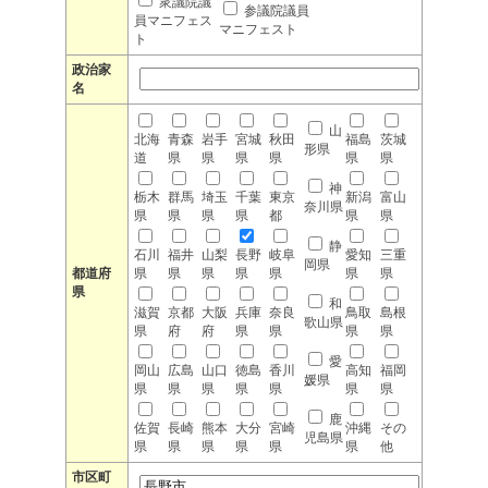
衆議院議
参議院議員
員マニフェス
マニフェスト
ト
政治家
名
山
北海
青森
岩手
宮城
秋田
福島
茨城
形県
道
県
県
県
県
県
県
神
栃木
群馬
埼玉
千葉
東京
新潟
富山
奈川県
県
県
県
県
都
県
県
静
石川
福井
山梨
長野
岐阜
愛知
三重
岡県
都道府
県
県
県
県
県
県
県
県
和
滋賀
京都
大阪
兵庫
奈良
鳥取
島根
歌山県
県
府
府
県
県
県
県
愛
岡山
広島
山口
徳島
香川
高知
福岡
媛県
県
県
県
県
県
県
県
鹿
佐賀
長崎
熊本
大分
宮崎
沖縄
その
児島県
県
県
県
県
県
県
他
市区町