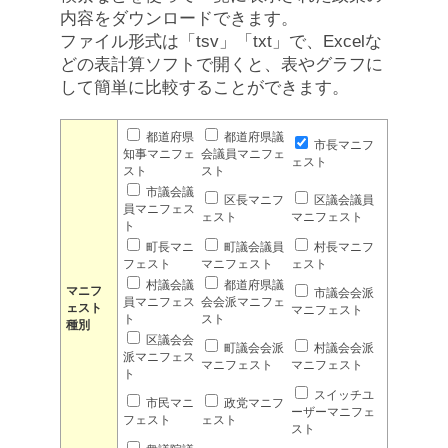
内容をダウンロードできます。
ファイル形式は「tsv」「txt」で、Excelな
どの表計算ソフトで開くと、表やグラフに
して簡単に比較することができます。
都道府県
都道府県議
市長マニフ
知事マニフェ
会議員マニフェ
ェスト
スト
スト
市議会議
区長マニフ
区議会議員
員マニフェス
ェスト
マニフェスト
ト
町長マニ
町議会議員
村長マニフ
フェスト
マニフェスト
ェスト
村議会議
都道府県議
マニフ
市議会会派
員マニフェス
会会派マニフェ
ェスト
マニフェスト
ト
スト
種別
区議会会
町議会会派
村議会会派
派マニフェス
マニフェスト
マニフェスト
ト
スイッチユ
市民マニ
政党マニフ
ーザーマニフェ
フェスト
ェスト
スト