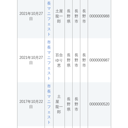
長
マ
土屋
長
長
長
2021年10月27
ニ
龍一
野
野
野
0000000988
日
フ
郎
県
市
市
ェ
ス
ト
市
長
マ
百合
長
長
長
2021年10月27
ニ
ゆり
野
野
野
0000000987
日
フ
恵
県
市
市
ェ
ス
ト
市
長
マ
土
長
長
2017年10月22
ニ
屋
野
野
0000000520
日
フ
龍一
県
市
ェ
郎
ス
ト