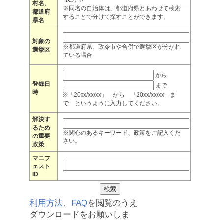
村名、
※同名の自治体は、都道府県とあわせて検索
都道府
することで分けて探すことができます。
県名
対象の
※都道府県、政令市や合併で選挙区が分かれ
選挙区
ている場合
から
登録日
まで
時
※「20xx/xx/xx」 から 「20xx/xx/xx」ま
で というように入力してください。
解決す
るため
※関心のあるキーワード、政策をご記入くだ
の重要
さい。
政策
マニフ
ェスト
ID
利用方法
、
FAQ
を閲覧のうえ
ダウンロードをお願いしま