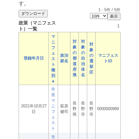
す。
1
-
5
件 /
5
件
政策（マニフェス
1
ト）一覧
マ
対
対
ニ
対
象
象
フ
象
の
の
ェ
政治
の
マニフェス
登録年月日
都
自
ス
家名
選
トID
道
治
ト
挙
府
体
種
区
県
名
別
▲
市
長
マ
長
長
長
2021年10月27
ニ
荻原
野
野
野
0000000989
日
フ
健司
県
市
市
ェ
ス
ト
市