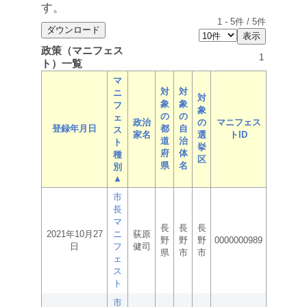
す。
1
-
5
件 /
5
件
政策（マニフェス
1
ト）一覧
マ
対
対
ニ
対
象
象
フ
象
の
の
ェ
政治
の
マニフェス
登録年月日
都
自
ス
家名
選
トID
道
治
ト
挙
府
体
種
区
県
名
別
▲
市
長
マ
長
長
長
2021年10月27
ニ
荻原
野
野
野
0000000989
日
フ
健司
県
市
市
ェ
ス
ト
市