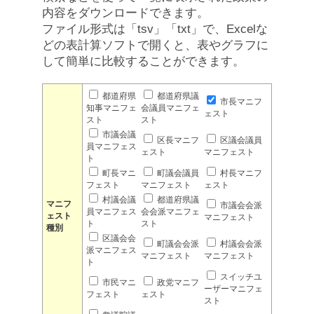
内容をダウンロードできます。
ファイル形式は「tsv」「txt」で、Excelな
どの表計算ソフトで開くと、表やグラフに
して簡単に比較することができます。
都道府県
都道府県議
市長マニフ
知事マニフェ
会議員マニフェ
ェスト
スト
スト
市議会議
区長マニフ
区議会議員
員マニフェス
ェスト
マニフェスト
ト
町長マニ
町議会議員
村長マニフ
フェスト
マニフェスト
ェスト
村議会議
都道府県議
マニフ
市議会会派
員マニフェス
会会派マニフェ
ェスト
マニフェスト
ト
スト
種別
区議会会
町議会会派
村議会会派
派マニフェス
マニフェスト
マニフェスト
ト
スイッチユ
市民マニ
政党マニフ
ーザーマニフェ
フェスト
ェスト
スト