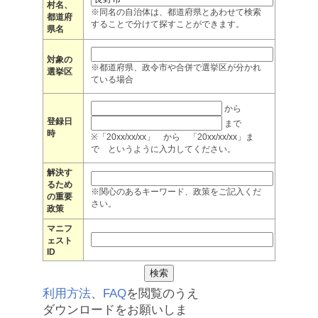
村名、
※同名の自治体は、都道府県とあわせて検索
都道府
することで分けて探すことができます。
県名
対象の
※都道府県、政令市や合併で選挙区が分かれ
選挙区
ている場合
から
登録日
まで
時
※「20xx/xx/xx」 から 「20xx/xx/xx」ま
で というように入力してください。
解決す
るため
※関心のあるキーワード、政策をご記入くだ
の重要
さい。
政策
マニフ
ェスト
ID
利用方法
、
FAQ
を閲覧のうえ
ダウンロードをお願いしま