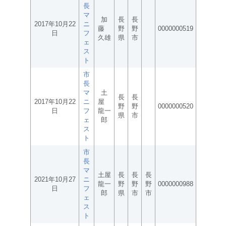
長
マ
加
長
長
2017年10月22
ニ
藤
野
野
0000000519
日
フ
久雄
県
市
ェ
ス
ト
市
長
マ
土
長
長
2017年10月22
ニ
屋
野
野
0000000520
日
フ
龍一
県
市
ェ
郎
ス
ト
市
長
マ
土屋
長
長
長
2021年10月27
ニ
龍一
野
野
野
0000000988
日
フ
郎
県
市
市
ェ
ス
ト