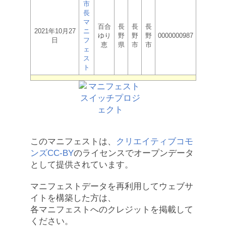
市
長
マ
百合
長
長
長
2021年10月27
ニ
ゆり
野
野
野
0000000987
日
フ
恵
県
市
市
ェ
ス
ト
このマニフェストは、
クリエイティブコモ
ンズCC-BY
のライセンスでオープンデータ
として提供されています。
マニフェストデータを再利用してウェブサ
イトを構築した方は、
各マニフェストへのクレジットを掲載して
ください。