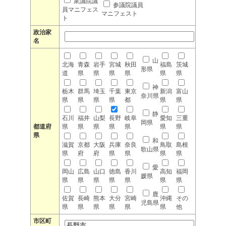
衆議院議
参議院議員
員マニフェス
マニフェスト
ト
政治家
名
山
北海
青森
岩手
宮城
秋田
福島
茨城
形県
道
県
県
県
県
県
県
神
栃木
群馬
埼玉
千葉
東京
新潟
富山
奈川県
県
県
県
県
都
県
県
静
石川
福井
山梨
長野
岐阜
愛知
三重
岡県
都道府
県
県
県
県
県
県
県
県
和
滋賀
京都
大阪
兵庫
奈良
鳥取
島根
歌山県
県
府
府
県
県
県
県
愛
岡山
広島
山口
徳島
香川
高知
福岡
媛県
県
県
県
県
県
県
県
鹿
佐賀
長崎
熊本
大分
宮崎
沖縄
その
児島県
県
県
県
県
県
県
他
市区町