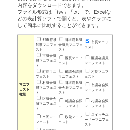
内容をダウンロードできます。
ファイル形式は「tsv」「txt」で、Excelな
どの表計算ソフトで開くと、表やグラフに
して簡単に比較することができます。
都道府県
都道府県議
市長マニフ
知事マニフェ
会議員マニフェ
ェスト
スト
スト
市議会議
区長マニフ
区議会議員
員マニフェス
ェスト
マニフェスト
ト
町長マニ
町議会議員
村長マニフ
フェスト
マニフェスト
ェスト
村議会議
都道府県議
マニフ
市議会会派
員マニフェス
会会派マニフェ
ェスト
マニフェスト
ト
スト
種別
区議会会
町議会会派
村議会会派
派マニフェス
マニフェスト
マニフェスト
ト
スイッチユ
市民マニ
政党マニフ
ーザーマニフェ
フェスト
ェスト
スト