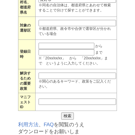
村名、
※同名の自治体は、都道府県とあわせて検索
都道府
することで分けて探すことができます。
県名
対象の
※都道府県、政令市や合併で選挙区が分かれ
選挙区
ている場合
から
登録日
まで
時
※「20xx/xx/xx」 から 「20xx/xx/xx」ま
で というように入力してください。
解決す
るため
※関心のあるキーワード、政策をご記入くだ
の重要
さい。
政策
マニフ
ェスト
ID
利用方法
、
FAQ
を閲覧のうえ
ダウンロードをお願いしま