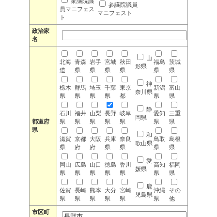
衆議院議
参議院議員
員マニフェス
マニフェスト
ト
政治家
名
山
北海
青森
岩手
宮城
秋田
福島
茨城
形県
道
県
県
県
県
県
県
神
栃木
群馬
埼玉
千葉
東京
新潟
富山
奈川県
県
県
県
県
都
県
県
静
石川
福井
山梨
長野
岐阜
愛知
三重
岡県
都道府
県
県
県
県
県
県
県
県
和
滋賀
京都
大阪
兵庫
奈良
鳥取
島根
歌山県
県
府
府
県
県
県
県
愛
岡山
広島
山口
徳島
香川
高知
福岡
媛県
県
県
県
県
県
県
県
鹿
佐賀
長崎
熊本
大分
宮崎
沖縄
その
児島県
県
県
県
県
県
県
他
市区町