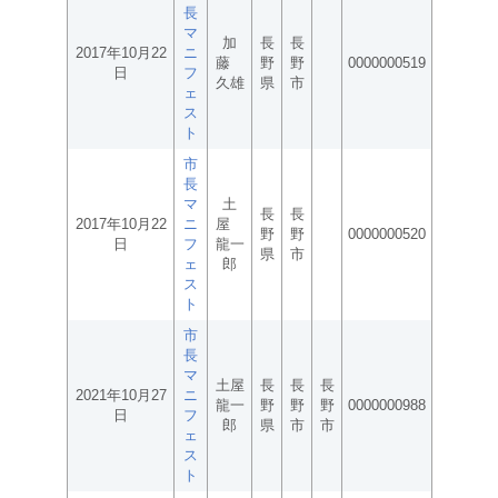
長
マ
加
長
長
2017年10月22
ニ
藤
野
野
0000000519
日
フ
久雄
県
市
ェ
ス
ト
市
長
マ
土
長
長
2017年10月22
ニ
屋
野
野
0000000520
日
フ
龍一
県
市
ェ
郎
ス
ト
市
長
マ
土屋
長
長
長
2021年10月27
ニ
龍一
野
野
野
0000000988
日
フ
郎
県
市
市
ェ
ス
ト