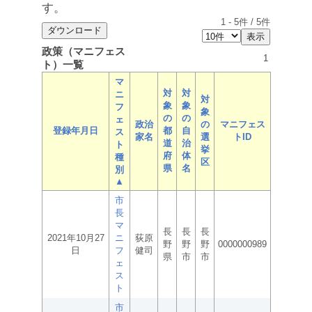
す。
1
-
5
件 /
5
件
政策（マニフェス
1
ト）一覧
マ
対
対
ニ
対
象
象
フ
象
の
の
ェ
政治
の
マニフェス
登録年月日
都
自
ス
家名
選
トID
道
治
ト
挙
府
体
種
区
県
名
別
▲
市
長
マ
長
長
長
2021年10月27
ニ
荻原
野
野
野
0000000989
日
フ
健司
県
市
市
ェ
ス
ト
市