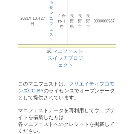
市
長
マ
百合
長
長
長
2021年10月27
ニ
ゆり
野
野
野
0000000987
日
フ
恵
県
市
市
ェ
ス
ト
このマニフェストは、
クリエイティブコモ
ンズCC-BY
のライセンスでオープンデータ
として提供されています。
マニフェストデータを再利用してウェブサ
イトを構築した方は、
各マニフェストへのクレジットを掲載して
ください。