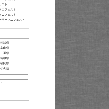
ェスト
マニフェスト
マニフェスト
ーザーマニフェスト
茨城県
富山県
三重県
島根県
福岡県
その他
す。