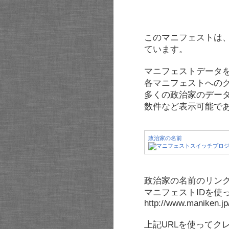
このマニフェストは
ています。
マニフェストデータ
各マニフェストへの
多くの政治家のデー
数件など表示可能で
政治家の名前
政治家の名前のリンク
マニフェストIDを使
http://www.maniken.j
上記URLを使ってク