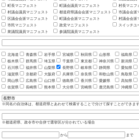
町長マニフェスト
町議会議員マニフェスト
村長マニフ
村議会議員マニフェスト
都道府県議会会派マニフェスト
市議会会派
区議会会派マニフェスト
町議会会派マニフェスト
村議会会派
市民マニフェスト
政党マニフェスト
スイッチユ
衆議院議員マニフェスト
参議院議員マニフェスト
北海道
青森県
岩手県
宮城県
秋田県
山形県
福島県
栃木県
群馬県
埼玉県
千葉県
東京都
神奈川県
新潟県
石川県
福井県
山梨県
長野県
岐阜県
静岡県
愛知県
滋賀県
京都府
大阪府
兵庫県
奈良県
和歌山県
鳥取県
岡山県
広島県
山口県
徳島県
香川県
愛媛県
高知県
佐賀県
長崎県
熊本県
大分県
宮崎県
鹿児島県
沖縄県
※同名の自治体は、都道府県とあわせて検索することで分けて探すことができま
※都道府県、政令市や合併で選挙区が分かれている場合
から
まで