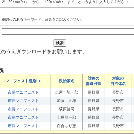
※「20xx/xx/xx」 から 「20xx/xx/xx」まで というように入力してください。
※関心のあるキーワード、政策をご記入ください。
覧のうえダウンロードをお願いします。
覧
対象の
対象の
マニフェスト種別 ▲
政治家名
都道府県
自治体名
市長マニフェスト
土屋 龍一郎
長野県
長野市
市長マニフェスト
加藤 久雄
長野県
長野市
市長マニフェスト
荻原健司
長野県
長野市
市長マニフェスト
土屋龍一郎
長野県
長野市
市長マニフェスト
百合ゆり恵
長野県
長野市