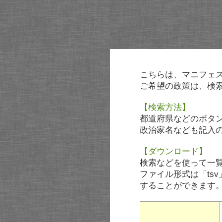
こちらは、マニフェ
ご希望の政策は、検
【検索方法】
都道府県などのボタ
政治家名なども記入
【ダウンロード】
検索などを使って一
ファイル形式は「tsv
することができます