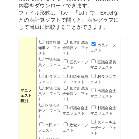
内容をダウンロードできます。
ファイル形式は「tsv」「txt」で、Excelな
どの表計算ソフトで開くと、表やグラフに
して簡単に比較することができます。
都道府県
都道府県議
市長マニフ
知事マニフェ
会議員マニフェ
ェスト
スト
スト
市議会議
区長マニフ
区議会議員
員マニフェス
ェスト
マニフェスト
ト
町長マニ
町議会議員
村長マニフ
フェスト
マニフェスト
ェスト
村議会議
都道府県議
マニフ
市議会会派
員マニフェス
会会派マニフェ
ェスト
マニフェスト
ト
スト
種別
区議会会
町議会会派
村議会会派
派マニフェス
マニフェスト
マニフェスト
ト
スイッチユ
市民マニ
政党マニフ
ーザーマニフェ
フェスト
ェスト
スト