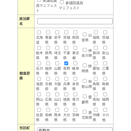
衆議院議
参議院議員
員マニフェス
マニフェスト
ト
政治家
名
山
北海
青森
岩手
宮城
秋田
福島
茨城
形県
道
県
県
県
県
県
県
神
栃木
群馬
埼玉
千葉
東京
新潟
富山
奈川県
県
県
県
県
都
県
県
静
石川
福井
山梨
長野
岐阜
愛知
三重
岡県
都道府
県
県
県
県
県
県
県
県
和
滋賀
京都
大阪
兵庫
奈良
鳥取
島根
歌山県
県
府
府
県
県
県
県
愛
岡山
広島
山口
徳島
香川
高知
福岡
媛県
県
県
県
県
県
県
県
鹿
佐賀
長崎
熊本
大分
宮崎
沖縄
その
児島県
県
県
県
県
県
県
他
市区町