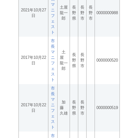
マ
土屋
長
長
長
2021年10月27
ニ
龍一
野
野
野
0000000988
日
フ
郎
県
市
市
ェ
ス
ト
市
長
マ
土
長
長
2017年10月22
ニ
屋
野
野
0000000520
日
フ
龍一
県
市
ェ
郎
ス
ト
市
長
マ
加
長
長
2017年10月22
ニ
藤
野
野
0000000519
日
フ
久雄
県
市
ェ
ス
ト
市