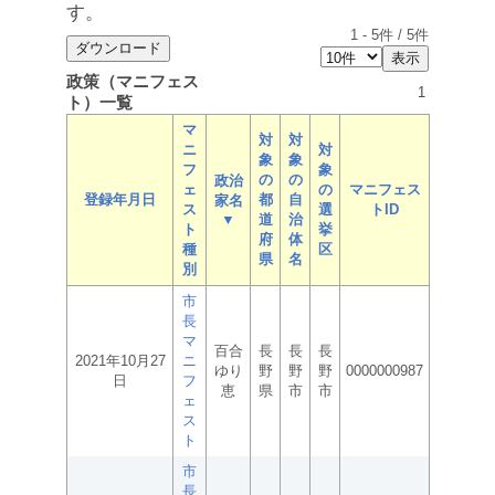
す。
1
-
5
件 /
5
件
政策（マニフェス
1
ト）一覧
マ
対
対
ニ
対
象
象
フ
象
の
の
政治
ェ
の
マニフェス
登録年月日
都
自
家名
ス
選
トID
▼
道
治
ト
挙
府
体
種
区
県
名
別
市
長
マ
百合
長
長
長
2021年10月27
ニ
ゆり
野
野
野
0000000987
日
フ
恵
県
市
市
ェ
ス
ト
市
長