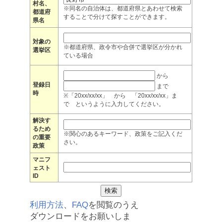
村名、
※同名の自治体は、都道府県とあわせて検索
都道府
することで分けて探すことができます。
県名
対象の
※都道府県、政令市や合併で選挙区が分かれ
選挙区
ている場合
から
登録日
まで
時
※「20xx/xx/xx」 から 「20xx/xx/xx」ま
で というように入力してください。
解決す
るため
※関心のあるキーワード、政策をご記入くだ
の重要
さい。
政策
マニフ
ェスト
ID
利用方法
、
FAQ
を閲覧のうえ
ダウンロードをお願いしま