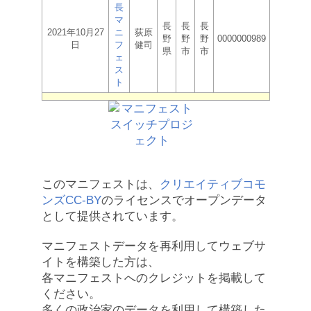
長
マ
長
長
長
2021年10月27
ニ
荻原
野
野
野
0000000989
日
フ
健司
県
市
市
ェ
ス
ト
このマニフェストは、
クリエイティブコモ
ンズCC-BY
のライセンスでオープンデータ
として提供されています。
マニフェストデータを再利用してウェブサ
イトを構築した方は、
各マニフェストへのクレジットを掲載して
ください。
多くの政治家のデータを利用して構築した